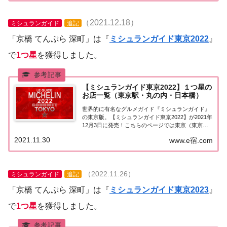
（2021.12.18）
ミシュランガイド
追記
「京橋 てんぷら 深町」は『
ミシュランガイド東京2022
』
で
1つ星
を獲得しました。
【ミシュランガイド東京2022】１つ星の
お店一覧（東京駅・丸の内・日本橋）
世界的に有名なグルメガイド『ミシュランガイド』
の東京版。【ミシュランガイド東京2022】が2021年
12月3日に発売！こちらのページでは東京（東京
駅・丸の内・日本橋）で『1つ星★』を獲得したお
2021.11.30
www.e宿.com
店（飲食店・レストラン）を一覧にまとめました。
ミシュランガイド東京2022『1つ星』ミシ...
（2022.11.26）
ミシュランガイド
追記
「京橋 てんぷら 深町」は『
ミシュランガイド東京2023
』
で
1つ星
を獲得しました。