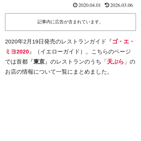
2020.04.01
2026.03.06
記事内に広告が含まれています。
2020年2月19日発売のレストランガイド『
ゴ・エ・
ミヨ2020
』（イエローガイド）。こちらのページ
では首都『
東京
』のレストランのうち「
天ぷら
」の
お店の情報について一覧にまとめました。