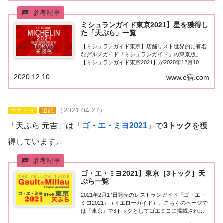
ミシュランガイド東京2021】星を獲得し
た「天ぷら」一覧
【ミシュランガイド東京】店舗リスト世界的に有名
なグルメガイド『ミシュランガイド』の東京版。
【ミシュランガイド東京2021】が2020年12月10日
に発売！こちらのページではミシュラン東京で星を
2020.12.10
www.e宿.com
獲得した「天ぷら」を一覧にまとめました。ミシュ
ラン東京2021 星を獲得した「天ぷら」「...
（2021.04.27）
ゴエミヨ
追記
「天ぷら 元吉」は「
ゴ・エ・ミヨ2021
」で
3トック
を獲
得しています。
ゴ・エ・ミヨ2021】東京［3トック］天
ぷら一覧
2021年2月17日発売のレストランガイド『ゴ・エ・
ミヨ2021』（イエローガイド）。こちらのページで
は『東京』で3トックとしてゴエミヨに掲載された
天ぷらのお店（飲食店・レストラン）の情報を一覧