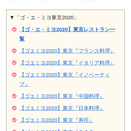
▼「ゴ・エ・ミヨ東京2020」
【ゴ・エ・ミヨ2020】東京レストラン一
覧
【ゴエミヨ2020】東京『フランス料理』
【ゴエミヨ2020】東京『イタリア料理』
【ゴエミヨ2020】東京『イノベーティ
ブ』
【ゴエミヨ2020】東京『中国料理』
【ゴエミヨ2020】東京『日本料理』
【ゴエミヨ2020】東京『寿司』