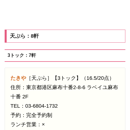
天ぷら：8軒
3トック：7軒
たきや
［天ぷら］【3トック】（16.5/20点）
住所：東京都港区麻布十番2-8-6 ラベイユ麻布
十番 2F
TEL：03-6804-1732
予約：完全予約制
ランチ営業：×