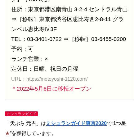
住所：東京都港区南青山 3-2-4 セントラル青山
⇒［移転］東京都渋谷区恵比寿西2-8-11 グラ
ンベル恵比寿Ⅳ3F
TEL：03-3401-0722 ⇒［移転］03-6455-0200
予約：可
ランチ営業：×
定休日：日曜、祝日の月曜
URL：https://motoyoshi-1120.com/
＊2022年5月6日に移転オープン
ミシュランガイド
「
天ぷら 元吉
」は
ミシュランガイド東京2020
で“
1つ星
★
”を獲得しています。