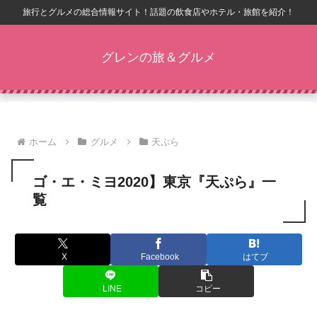
旅行とグルメの総合情報サイト！話題の飲食店やホテル・旅館を紹介！
グレンの旅＆グルメ
ホーム
グルメ
天ぷら
ゴ・エ・ミヨ2020】東京『天ぷら』一
覧
X
Facebook
はてブ
LINE
コピー