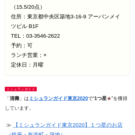
（15.5/20点）
住所：東京都中央区築地3-16-9 アーバンメイ
ツビル B1F
TEL：03-3546-2622
予約：可
ランチ営業：×
定休日：月曜
ミシュランガイド
「
清壽
」は
ミシュランガイド東京2020
で“
1つ星
★
”を獲得
しています。
≫
【ミシュランガイド東京2020】１つ星のお店
（銀座・有楽町・築地）