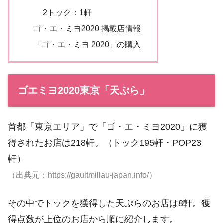
2トック：1軒
ゴ・エ・ミヨ2020 掲載店情報
「ゴ・エ・ミヨ 2020」の購入
ゴエミヨ2020東京「天ぷら」
首都「東京エリア」で「ゴ・エ・ミヨ2020」に獲
得されたお店は218軒。（トック195軒・POP23
軒）
（出典元：https://gaultmillau-japan.info/）
その中でトックを獲得した天ぷらのお店は8軒。獲
得点数が上位のお店から順に紹介します。