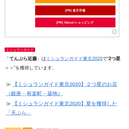
[PR] 楽天市場
[PR] Yahoo!ショッピング
ミシュランガイド
「
てんぷら近藤
」は
ミシュランガイド東京2020
で“
2つ星
★★
”を獲得しています。
≫
【ミシュランガイド東京2020】２つ星のお店
（銀座・有楽町・築地）
≫
【ミシュランガイド東京2020】星を獲得した
「天ぷら」