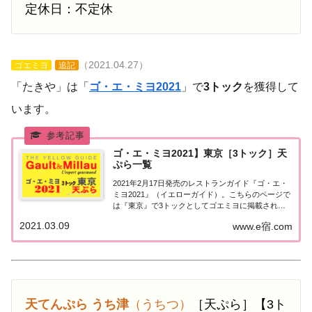
定休日：不定休
（2021.04.27）
ゴエミヨ
追記
「たきや」は「
ゴ・エ・ミヨ2021
」で
3トック
を獲得して
います。
ゴ・エ・ミヨ2021】東京［3トック］天
ぷら一覧
2021年2月17日発売のレストランガイド『ゴ・エ・
ミヨ2021』（イエローガイド）。こちらのページで
は『東京』で3トックとしてゴエミヨに掲載された
天ぷらのお店（飲食店・レストラン）の情報を一覧
2021.03.09
www.e宿.com
にまとめました。ゴエミヨ2021『東京』3トック東
京エリアで「ゴ・エ・ミヨ2021」に...
天てんぷら うち津
（うちつ）
［天ぷら］【3ト