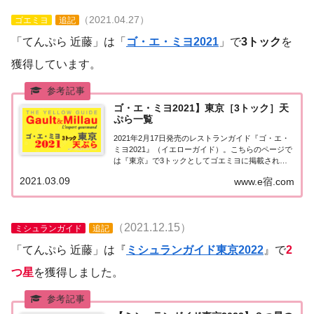
（2021.04.27）
ゴエミヨ
追記
「てんぷら 近藤」は「
ゴ・エ・ミヨ2021
」で
3トック
を
獲得しています。
ゴ・エ・ミヨ2021】東京［3トック］天
ぷら一覧
2021年2月17日発売のレストランガイド『ゴ・エ・
ミヨ2021』（イエローガイド）。こちらのページで
は『東京』で3トックとしてゴエミヨに掲載された
天ぷらのお店（飲食店・レストラン）の情報を一覧
2021.03.09
www.e宿.com
にまとめました。ゴエミヨ2021『東京』3トック東
京エリアで「ゴ・エ・ミヨ2021」に...
（2021.12.15）
ミシュランガイド
追記
「てんぷら 近藤」は『
ミシュランガイド東京2022
』で
2
つ星
を獲得しました。