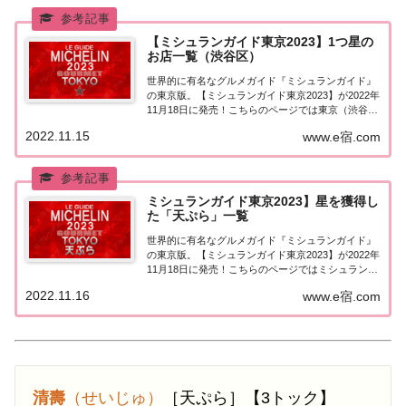
【ミシュランガイド東京2023】1つ星の
お店一覧（渋谷区）
世界的に有名なグルメガイド『ミシュランガイド』
の東京版。【ミシュランガイド東京2023】が2022年
11月18日に発売！こちらのページでは東京（渋谷
区）で『1つ星★』を獲得したお店（飲食店・レス
2022.11.15
www.e宿.com
トラン）を一覧にまとめました。ミシュランガイド
東京2023『1つ星』ミシュランガイド東...
ミシュランガイド東京2023】星を獲得し
た「天ぷら」一覧
世界的に有名なグルメガイド『ミシュランガイド』
の東京版。【ミシュランガイド東京2023】が2022年
11月18日に発売！こちらのページではミシュラン東
京で星を獲得した「天ぷら」を一覧にまとめまし
2022.11.16
www.e宿.com
た。ミシュラン東京2023「天ぷら」「ミシュランガ
イド東京2023」で星を獲得した天ぷ...
清壽
（せいじゅ）
［天ぷら］【3トック】