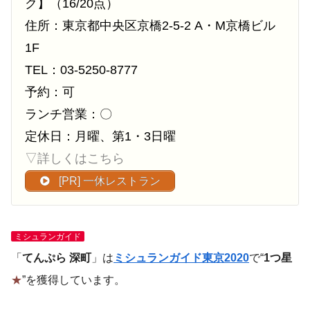
ク】（16/20点）
住所：東京都中央区京橋2-5-2 A・M京橋ビル
1F
TEL：03-5250-8777
予約：可
ランチ営業：〇
定休日：月曜、第1・3日曜
▽詳しくはこちら
[PR] 一休レストラン
ミシュランガイド
「
てんぷら 深町
」は
ミシュランガイド東京2020
で“
1つ星
★
”を獲得しています。