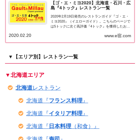
【ゴ・エ・ミヨ2020】北海道・石川・広
島『4トック』レストラン一覧
2020年2月19日発売のレストランガイド『ゴ・エ・
ミヨ2020』（イエローガイド）。こちらのページで
は5トックに次ぐ高評価『4トック』を獲得したお店
（飲食店・レストラン）のうち、東京と関西を除い
2020.02.20
www.e宿.com
た『北海道・石川・広島』エリアのお店を一覧にま
とめました。ゴエミヨ2020『4トック...
▼【エリア別】レストラン一覧
▼北海道エリア
北海道
レストラン
北海道『
フランス料理
』
北海道『
イタリア料理
』
北海道『
日本料理
（和食）』
北海道『
寿司
』