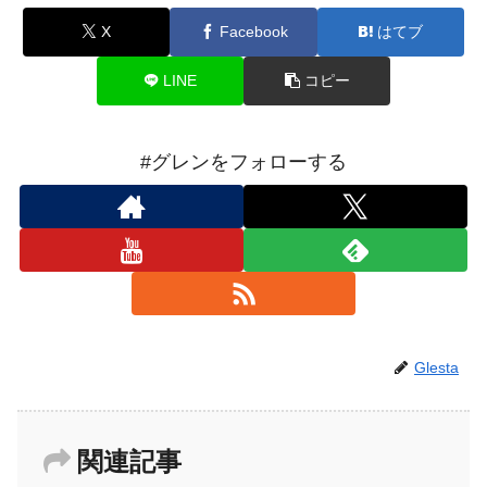
X
Facebook
はてブ
LINE
コピー
#グレンをフォローする
Glesta
関連記事