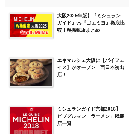
大阪2025年版】『ミシュラン
ガイド』vs『ゴエミヨ』徹底比
較！W掲載店まとめ
エキマルシェ大阪に【パイフェ
イス】がオープン！西日本初出
店！
ミシュランガイド京都2018】
ビブグルマン「ラーメン」掲載
店一覧