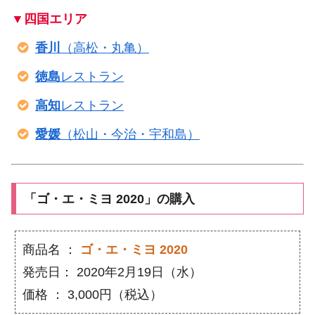
▼四国エリア
香川
（高松・丸亀）
徳島
レストラン
高知
レストラン
愛媛
（松山・今治・宇和島）
「ゴ・エ・ミヨ 2020」の購入
商品名 ：
ゴ・エ・ミヨ 2020
発売日： 2020年2月19日（水）
価格 ： 3,000円（税込）