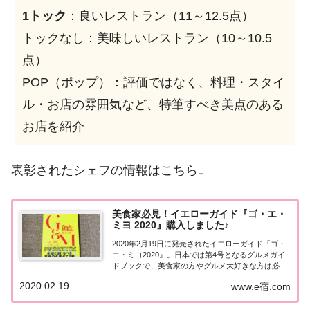
1トック
：良いレストラン（11～12.5点）
トックなし：美味しいレストラン（10～10.5
点）
POP（ポップ）：評価ではなく、料理・スタイ
ル・お店の雰囲気など、特筆すべき美点のある
お店を紹介
表彰されたシェフの情報はこちら↓
美食家必見！イエローガイド『ゴ・エ・
ミヨ 2020』購入しました♪
2020年2月19日に発売されたイエローガイド『ゴ・
エ・ミヨ2020』。日本では第4号となるグルメガイ
ドブックで、美食家の方やグルメ大好きな方は必見
のレストランガイドです。今回もさっそく購入して
2020.02.19
www.e宿.com
みました(^^♪ゴエミヨ2020日本ではまだまだ馴染み
がありませんが、美食のエキスパー...