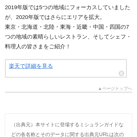
2019年版では5つの地域にフォーカスしていました
が、2020年版ではさらにエリアを拡大。
東京・北海道・北陸・東海・近畿・中国・四国の7
つの地域の素晴らしいレストラン、そしてシェフ・
料理人の皆さまをご紹介！
楽天で詳細を見る
▲ページトップへ
（出典元）本サイトに登場するミシュランガイドな
どの各名称とそのデータに関する出典元URLは次の