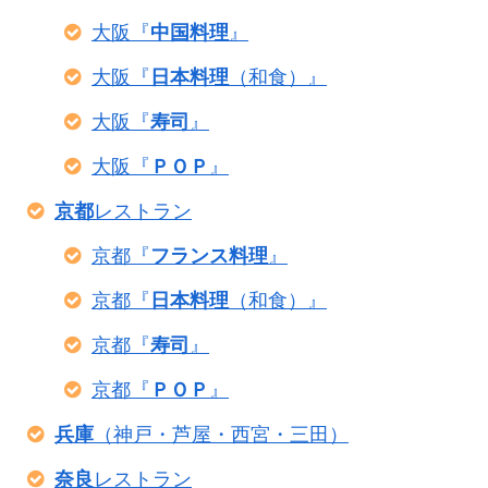
大阪『
中国料理
』
大阪『
日本料理
（和食）』
大阪『
寿司
』
大阪『
ＰＯＰ
』
京都
レストラン
京都『
フランス料理
』
京都『
日本料理
（和食）』
京都『
寿司
』
京都『
ＰＯＰ
』
兵庫
（神戸・芦屋・西宮・三田）
奈良
レストラン