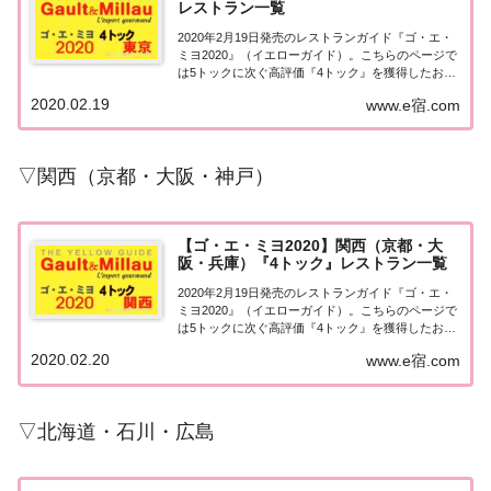
レストラン一覧
2020年2月19日発売のレストランガイド『ゴ・エ・
ミヨ2020』（イエローガイド）。こちらのページで
は5トックに次ぐ高評価『4トック』を獲得したお店
（飲食店・レストラン）のうち、『東京エリア』の
2020.02.19
www.e宿.com
お店を一覧にまとめました。ゴエミヨ2020東京『4
トック』レストランゴエミヨ東京20...
▽関西（京都・大阪・神戸）
【ゴ・エ・ミヨ2020】関西（京都・大
阪・兵庫）『4トック』レストラン一覧
2020年2月19日発売のレストランガイド『ゴ・エ・
ミヨ2020』（イエローガイド）。こちらのページで
は5トックに次ぐ高評価『4トック』を獲得したお店
（飲食店・レストラン）のうち、『関西エリア（京
2020.02.20
www.e宿.com
都・大阪・兵庫）』のお店を一覧にまとめました。
ゴエミヨ2020関西『4トック』レスト...
▽北海道・石川・広島