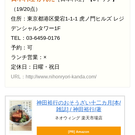
（19/20点）
住所：東京都港区愛宕1-1-1 虎ノ門ヒルズ レジ
デンシャルタワー1F
TEL：03-6459-0176
予約：可
ランチ営業：×
定休日：日曜・祝日
URL：http://www.nihonryori-kanda.com/
神田裕行のおそうざい十二カ月[本/
雑誌] / 神田裕行/著
ネオウィング 楽天市場店
[PR] Amazon