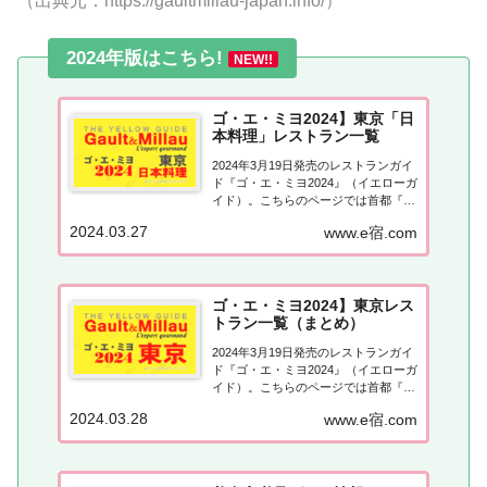
（出典元：https://gaultmillau-japan.info/）
2024年版はこちら!
NEW!!
ゴ・エ・ミヨ2024】東京「日
本料理」レストラン一覧
2024年3月19日発売のレストランガイ
ド『ゴ・エ・ミヨ2024』（イエローガ
イド）。こちらのページでは首都『東
京』でゴエミヨに掲載されたレストラ
2024.03.27
www.e宿.com
ンのうち日本料理（和食）のお店を一
覧にまとめました。ゴエミヨ2024『東
京』日本料理関東「東京エリア」で
「ゴ・エ・ミヨ2024」に掲載...
ゴ・エ・ミヨ2024】東京レス
トラン一覧（まとめ）
2024年3月19日発売のレストランガイ
ド『ゴ・エ・ミヨ2024』（イエローガ
イド）。こちらのページでは首都『東
京』でゴエミヨに掲載されたレストラ
2024.03.28
www.e宿.com
ンの情報を一覧にまとめました。ゴエ
ミヨ2024『東京』関東「東京エリア」
で「ゴ・エ・ミヨ2024」に掲載された
お店は129軒。東京23...