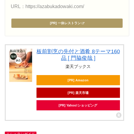
URL：https://azabukadowaki.com/
[PR] 一休レストラン
板前割烹の先付と酒肴 8テーマ160
品 [ 門脇俊哉 ]
楽天ブックス
[PR] Amazon
[PR] 楽天市場
[PR] Yahoo!ショッピング
ミシュランガイド