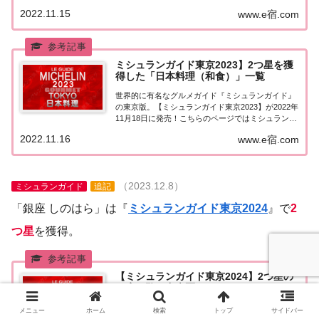
区）で『2つ星★★』を獲得したお店（飲食店・レ
2022.11.15
www.e宿.com
ストラン）を一覧にまとめました。ミシュランガイ
ド東京2023『2つ星』ミシュランガイド...
ミシュランガイド東京2023】2つ星を獲
得した「日本料理（和食）」一覧
世界的に有名なグルメガイド『ミシュランガイド』
の東京版。【ミシュランガイド東京2023】が2022年
11月18日に発売！こちらのページではミシュラン東
京で2つ星を獲得した「日本料理（和食）」を一覧
2022.11.16
www.e宿.com
にまとめました。ミシュラン東京2023「日本料理」
「ミシュランガイド東京2023」で...
（2023.12.8）
ミシュランガイド
追記
「銀座 しのはら」は『
ミシュランガイド東京2024
』で
2
つ星
を獲得。
【ミシュランガイド東京2024】2つ星の
お店一覧（中央区）
世界的に有名なグルメガイド『ミシュランガイド』
メニュー
ホーム
検索
トップ
サイドバー
の東京版。【ミシュランガイド東京2024】が2023年