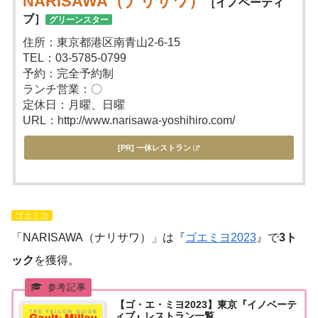
NARISAWA（ナリサワ）
［イノベーティ
ブ］
グリーンスター
住所：東京都港区南青山2-6-15
TEL：03-5785-0799
予約：完全予約制
ランチ営業：〇
定休日：月曜、日曜
URL：http://www.narisawa-yoshihiro.com/
[PR] 一休レストラン
ゴエミヨ
「NARISAWA（ナリサワ）」は『
ゴエミヨ2023
』で
3ト
ック
を獲得。
【ゴ・エ・ミヨ2023】東京『イノベーテ
ィブ』レストラン一覧