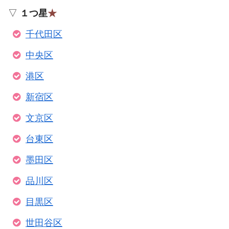
▽
１つ星
★
千代田区
中央区
港区
新宿区
文京区
台東区
墨田区
品川区
目黒区
世田谷区