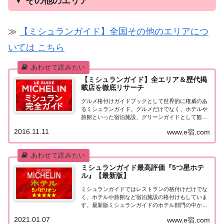
▼
その他のエリア
≫
【ミシュランガイド】全国その他のエリアにつ
いては こちら
【ミシュランガイド】全エリア＆歴代掲
載店を徹底リサーチ
グルメ格付けガイドブックとして世界的に権威のあ
るミシュランガイド。グルメだけでなく、ホテルや
旅館といった宿泊施設、グリーンガイドとして観光
スポットなどのガイドブックも展開しています。日
2016.11.11
www.e宿.com
本版としては、2007年11月20日に「ミシュランガイ
ド東京版2008」が発売されてからエリアを...
ミシュランガイド最高評価『5つ星ホテ
ル』【最新版】
ミシュランガイドではレストランの格付けだけでな
く、ホテルや旅館など宿泊施設の格付けもしていま
す。最新版ミシュランガイドのホテル部門の中から
最高評価の『5つ星★★★★★』を獲得したホテル
2021.01.07
www.e宿.com
をまとめてみました♪ いずれのホテルも人気ランキ