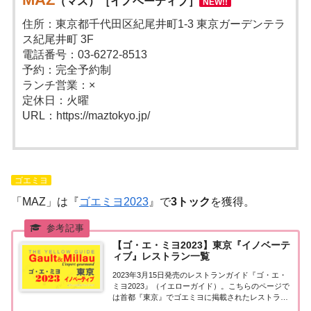
（マス）［イノベーティブ］
NEW!!
住所：東京都千代田区紀尾井町1-3 東京ガーデンテラ
ス紀尾井町 3F
電話番号：03-6272-8513
予約：完全予約制
ランチ営業：×
定休日：火曜
URL：https://maztokyo.jp/
ゴエミヨ
「MAZ」は『
ゴエミヨ2023
』で
3トック
を獲得。
【ゴ・エ・ミヨ2023】東京『イノベーテ
ィブ』レストラン一覧
2023年3月15日発売のレストランガイド『ゴ・エ・
ミヨ2023』（イエローガイド）。こちらのページで
は首都『東京』でゴエミヨに掲載されたレストラン
のうち「イノベーティブ」のお店を一覧にまとめま