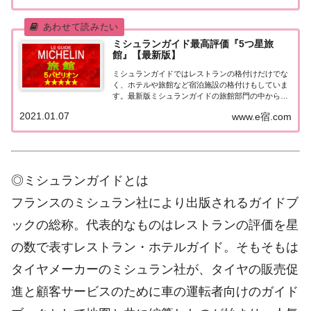
ングなどで常に上位を賑わす有名ホテル。各ホテル
の...
ミシュランガイド最高評価『5つ星旅
館』【最新版】
ミシュランガイドではレストランの格付けだけでな
く、ホテルや旅館など宿泊施設の格付けもしていま
す。最新版ミシュランガイドの旅館部門の中から最
高評価の『5つ星★★★★★』を獲得した旅館をま
2021.01.07
www.e宿.com
とめてみました♪ いずれも人気ランキングなどで常
に上位を賑わす有名旅館。各旅館の情報と口コミ評
価...
◎ミシュランガイドとは
フランスのミシュラン社により出版されるガイドブ
ックの総称。代表的なものはレストランの評価を星
の数で表すレストラン・ホテルガイド。そもそもは
タイヤメーカーのミシュラン社が、タイヤの販売促
進と顧客サービスのために車の運転者向けのガイド