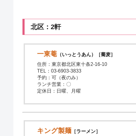
北区：2軒
一東菴
（いっとうあん）［蕎麦］
住所：東京都北区東十条2-16-10
TEL：03-6903-3833
予約：可（夜のみ）
ランチ営業：〇
定休日：日曜、月曜
キング製麺
［ラーメン］