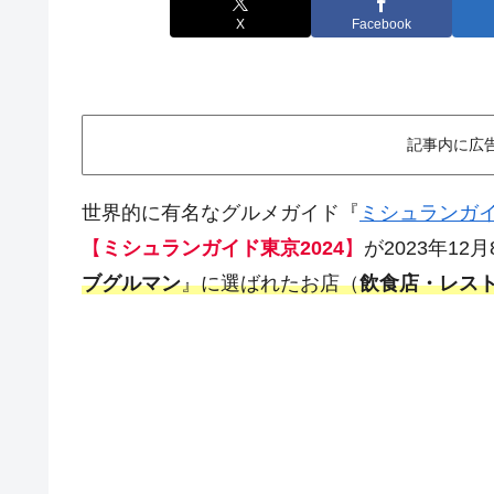
X
Facebook
記事内に広
世界的に有名なグルメガイド『
ミシュランガ
【
ミシュランガイド東京2024
】
が2023年1
ブグルマン
』に選ばれたお店（
飲食店・レス