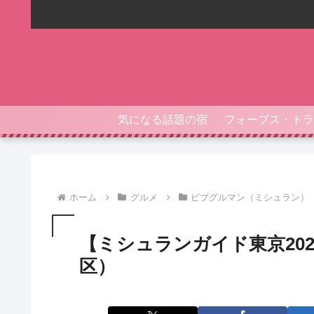
気になる話題の宿
ホーム
グルメ
ビブグルマン（ミシュラン）
【ミシュランガイド東京20
区）