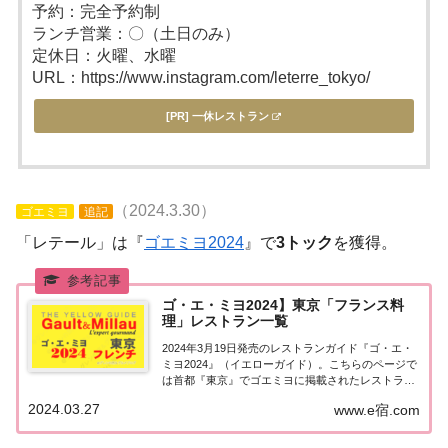
予約：完全予約制
ランチ営業：〇（土日のみ）
定休日：火曜、水曜
URL：https://www.instagram.com/leterre_tokyo/
[PR] 一休レストラン
（2024.3.30）
ゴエミヨ
追記
「レテール」は『
ゴエミヨ2024
』で
3トック
を獲得。
ゴ・エ・ミヨ2024】東京「フランス料
理」レストラン一覧
2024年3月19日発売のレストランガイド『ゴ・エ・
ミヨ2024』（イエローガイド）。こちらのページで
は首都『東京』でゴエミヨに掲載されたレストラン
のうちフランス料理（フレンチ）のお店を一覧にま
2024.03.27
www.e宿.com
とめました。ゴエミヨ2024『東京』フレンチ関東
「東京エリア」で「ゴ・エ・ミヨ2024...