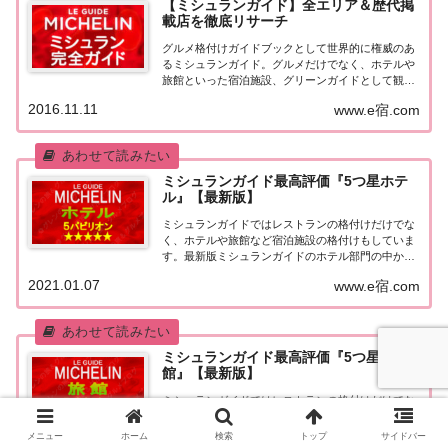
【ミシュランガイド】全エリア＆歴代掲
載店を徹底リサーチ
グルメ格付けガイドブックとして世界的に権威のあ
るミシュランガイド。グルメだけでなく、ホテルや
旅館といった宿泊施設、グリーンガイドとして観光
スポットなどのガイドブックも展開しています。日
2016.11.11
www.e宿.com
本版としては、2007年11月20日に「ミシュランガイ
ド東京版2008」が発売されてからエリアを...
ミシュランガイド最高評価『5つ星ホテ
ル』【最新版】
ミシュランガイドではレストランの格付けだけでな
く、ホテルや旅館など宿泊施設の格付けもしていま
す。最新版ミシュランガイドのホテル部門の中から
最高評価の『5つ星★★★★★』を獲得したホテル
2021.01.07
www.e宿.com
をまとめてみました♪ いずれのホテルも人気ランキ
ングなどで常に上位を賑わす有名ホテル。各ホテル
の...
ミシュランガイド最高評価『5つ星旅
館』【最新版】
ミシュランガイドではレストランの格付けだけでな
く、ホテルや旅館など宿泊施設の格付けもしていま
す。最新版ミシュランガイドの旅館部門の中から最
メニュー
ホーム
検索
トップ
サイドバー
高評価の『5つ星★★★★★』を獲得した旅館をま