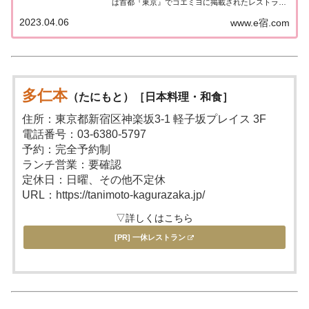
は首都『東京』でゴエミヨに掲載されたレストラン
のうち「寿司」のお店を一覧にまとめました。ゴエ
2023.04.06
www.e宿.com
ミヨ2023『東京』寿司関東「東京エリア」で「ゴ・
エ・ミヨ2023」に掲載されたお店は...
多仁本
（たにもと）［日本料理・和食］
住所：東京都新宿区神楽坂3-1 軽子坂プレイス 3F
電話番号：03-6380-5797
予約：完全予約制
ランチ営業：要確認
定休日：日曜、その他不定休
URL：https://tanimoto-kagurazaka.jp/
▽詳しくはこちら
[PR] 一休レストラン