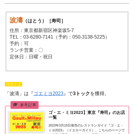
波濤
（はとう）［寿司］
住所：東京都新宿区神楽坂5-7
TEL：03-6280-7141（予約：050-3138-5225）
予約：可
ランチ営業：〇
定休日：日曜・祝日
ゴエミヨ
「波濤」は『
ゴエミヨ2023
』で
3トック
を獲得。
ゴ・エ・ミヨ2023】東京『寿司』のお店
一覧
2023年3月15日発売のレストランガイド『ゴ・エ・
ミヨ2023』（イエローガイド）。こちらのページで