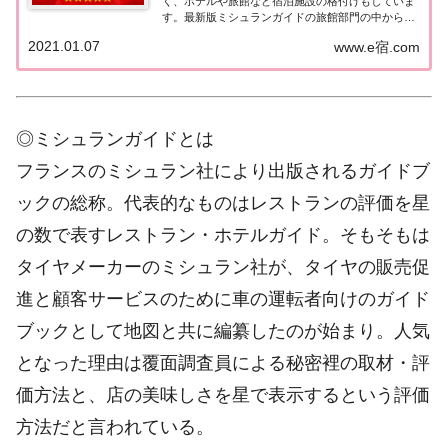
く、ホテルや旅館など宿泊施設の格付けもしていま
す。最新版ミシュランガイドの旅館部門の中から最
高評価の『5つ星★★★★★』を獲得した旅館をま
2021.01.07
www.e宿.com
とめてみました♪ いずれも人気ランキングなどで常
に上位を賑わす有名旅館。各旅館の情報と口コミ評
価...
◎ミシュランガイドとは
フランスのミシュラン社により出版されるガイドブ
ックの総称。代表的なものはレストランの評価を星
の数で表すレストラン・ホテルガイド。そもそもは
タイヤメーカーのミシュラン社が、タイヤの販売促
進と顧客サービスのために車の運転者向けのガイド
ブックとして地図と共に編纂したのが始まり。人気
となった理由は覆面調査員による秘密裡の取材・評
価方法と、店の美味しさを星で表示するという評価
方法だと言われている。