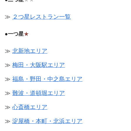
≫
２つ星レストラン一覧
●
一つ星
★
≫
北新地エリア
≫
梅田・大阪駅エリア
≫
福島・野田・中之島エリア
≫
難波・道頓堀エリア
≫
心斎橋エリア
≫
淀屋橋・本町・北浜エリア