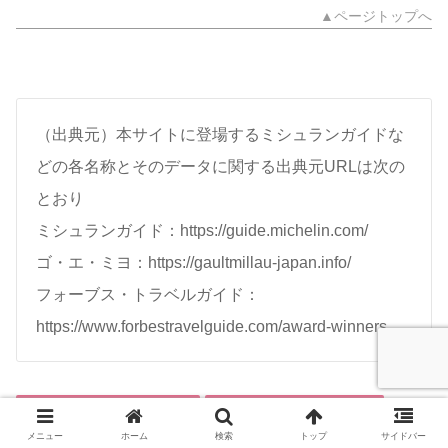
▲ページトップへ
（出典元）本サイトに登場するミシュランガイドな
どの各名称とそのデータに関する出典元URLは次の
とおり
ミシュランガイド：https://guide.michelin.com/
ゴ・エ・ミヨ：https://gaultmillau-japan.info/
フォーブス・トラベルガイド：
https://www.forbestravelguide.com/award-winners
ミシュラン大阪2019(グルメ)
ミシュラン1つ星レストラン
メニュー
ホーム
検索
トップ
サイドバー
グルメ
スペイン料理
大阪
ミシュラン2019(グルメ)