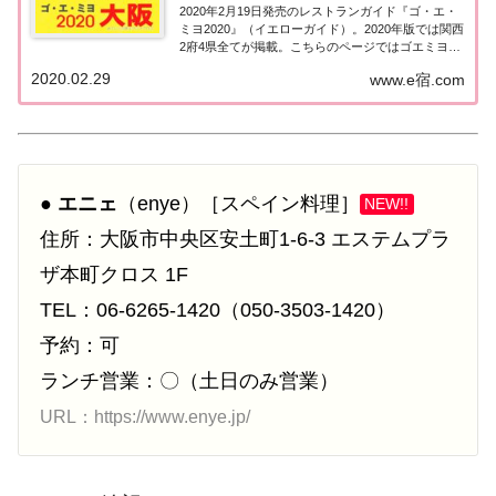
2020年2月19日発売のレストランガイド『ゴ・エ・
ミヨ2020』（イエローガイド）。2020年版では関西
2府4県全てが掲載。こちらのページではゴエミヨ初
掲載となる『大阪』のお店（飲食店・レストラン）
2020.02.29
www.e宿.com
の情報をまとめています。ゴエミヨ2020『大阪』関
西「大阪エリア」で「ゴ・エ・ミ...
●
エニェ
（enye）［スペイン料理］
NEW!!
住所：大阪市中央区安土町1-6-3 エステムプラ
ザ本町クロス 1F
TEL：06-6265-1420（050-3503-1420）
予約：可
ランチ営業：〇（土日のみ営業）
URL：https://www.enye.jp/