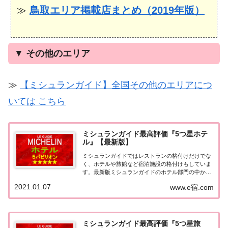
≫
鳥取エリア掲載店まとめ（2019年版）
▼
その他のエリア
≫
【ミシュランガイド】全国その他のエリアにつ
いては こちら
ミシュランガイド最高評価『5つ星ホテ
ル』【最新版】
ミシュランガイドではレストランの格付けだけでな
く、ホテルや旅館など宿泊施設の格付けもしていま
す。最新版ミシュランガイドのホテル部門の中から
最高評価の『5つ星★★★★★』を獲得したホテル
2021.01.07
www.e宿.com
をまとめてみました♪ いずれのホテルも人気ランキ
ングなどで常に上位を賑わす有名ホテル。各ホテル
の...
ミシュランガイド最高評価『5つ星旅