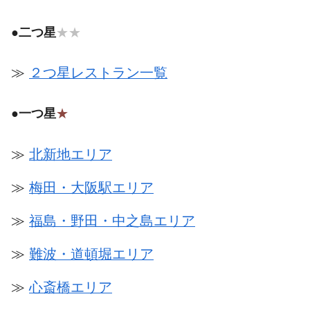
●
二つ星
★★
≫
２つ星レストラン一覧
●
一つ星
★
≫
北新地エリア
≫
梅田・大阪駅エリア
≫
福島・野田・中之島エリア
≫
難波・道頓堀エリア
≫
心斎橋エリア