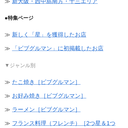
≫
新大阪・西中島南方・十三エリア
●
特集ページ
≫
新しく「星」を獲得したお店
≫
「ビブグルマン」に初掲載したお店
▼ジャンル別
≫
たこ焼き［ビブグルマン］
≫
お好み焼き［ビブグルマン］
≫
ラーメン［ビブグルマン］
≫
フランス料理（フレンチ）［2つ星＆1つ