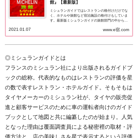
館』【最新版】
ミシュランガイドではレストランの格付けだけでな
く、ホテルや旅館など宿泊施設の格付けもしていま
す。最新版ミシュランガイドの旅館部門の中から最
高評価の『5つ星★★★★★』を獲得した旅館をま
2021.01.07
www.e宿.com
とめてみました♪ いずれも人気ランキングなどで常
に上位を賑わす有名旅館。各旅館の情報と口コミ評
価...
◎ミシュランガイドとは
フランスのミシュラン社により出版されるガイドブ
ックの総称。代表的なものはレストランの評価を星
の数で表すレストラン・ホテルガイド。そもそもは
タイヤメーカーのミシュラン社が、タイヤの販売促
進と顧客サービスのために車の運転者向けのガイド
ブックとして地図と共に編纂したのが始まり。人気
となった理由は覆面調査員による秘密裡の取材・評
価方法と、店の美味しさを星で表示するという評価