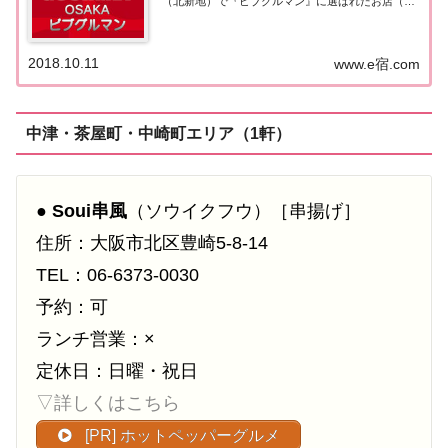
（北新地）で『ビブグルマン』に選ばれたお店（飲
食店・レストラン）を一覧にまとめました。ミシュ
ランガイド大阪2019［ビブグルマン］▼ 2020年版
の情報はこちら(2019/10...
2018.10.11
www.e宿.com
中津・茶屋町・中崎町エリア（1軒）
●
Soui串風
（ソウイクフウ）［串揚げ］
住所：大阪市北区豊崎5-8-14
TEL：06-6373-0030
予約：可
ランチ営業：×
定休日：日曜・祝日
▽詳しくはこちら
[PR] ホットペッパーグルメ