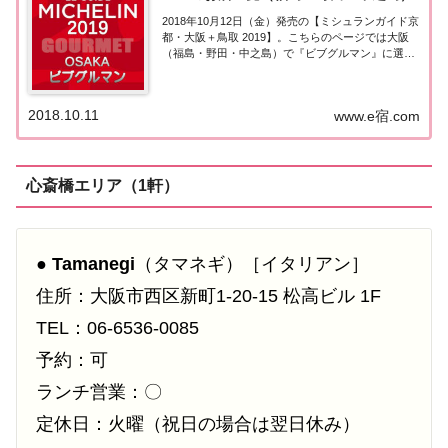
2018年10月12日（金）発売の【ミシュランガイド京
都・大阪＋鳥取 2019】。こちらのページでは大阪
（福島・野田・中之島）で『ビブグルマン』に選ば
れたお店（飲食店・レストラン）を一覧にまとめま
した。ミシュランガイド大阪2019［ビブグルマン］
▼ 2020年版の情報はこちら(2...
2018.10.11
www.e宿.com
心斎橋エリア（1軒）
●
Tamanegi
（タマネギ）［イタリアン］
住所：大阪市西区新町1-20-15 松高ビル 1F
TEL：06-6536-0085
予約：可
ランチ営業：〇
定休日：火曜（祝日の場合は翌日休み）