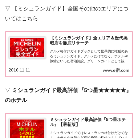
▽ 【ミシュランガイド】全国その他のエリアにつ
いてはこちら
【ミシュランガイド】全エリア＆歴代掲
載店を徹底リサーチ
グルメ格付けガイドブックとして世界的に権威のあ
るミシュランガイド。グルメだけでなく、ホテルや
旅館といった宿泊施設、グリーンガイドとして観光
スポットなどのガイドブックも展開しています。日
2016.11.11
www.e宿.com
本版としては、2007年11月20日に「ミシュランガイ
ド東京版2008」が発売されてからエリアを...
▽
ミシュランガイド最高評価『5つ星★★★★★』
のホテル
ミシュランガイド最高評価『5つ星ホテ
ル』【最新版】
ミシュランガイドではレストランの格付けだけでな
く、ホテルや旅館など宿泊施設の格付けもしていま