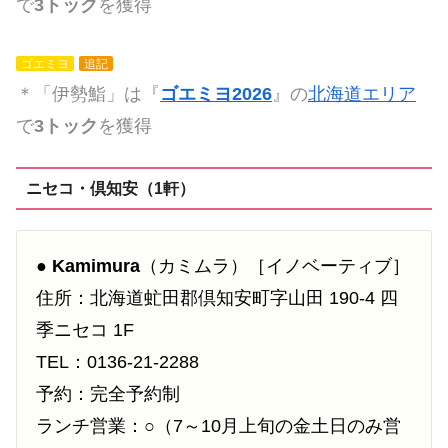
で
3トック
を獲得
ゴエミヨ
追記
＊「伊勢鮨」は『
ゴエミヨ2026
』の
北海道エリア
で
3トック
を獲得
ニセコ・倶知安（1軒）
●
Kamimura
（カミムラ）［イノベーティブ］
住所：北海道虻田郡倶知安町字山田 190-4 四
季ニセコ 1F
TEL：0136-21-2288
予約：完全予約制
ランチ営業：○（7～10月上旬の金土日のみ営