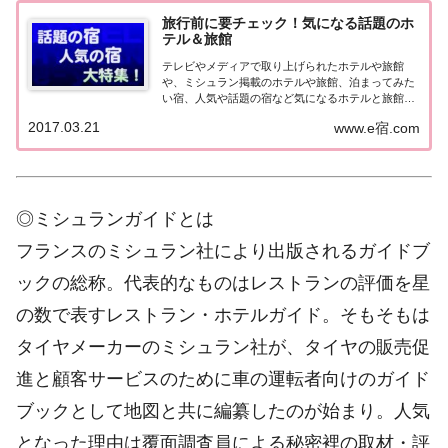
旅行前に要チェック！気になる話題のホ
テル＆旅館
テレビやメディアで取り上げられたホテルや旅館
や、ミシュラン掲載のホテルや旅館、泊まってみた
い宿、人気や話題の宿など気になるホテルと旅館の
情報をまとめました。旅行や出張前にチェックして
2017.03.21
www.e宿.com
みてください♪気になる話題のホテル＆旅館北海
道・東北の宿北海道の宿 メディア（TV）掲載 開
業・リ...
◎ミシュランガイドとは
フランスのミシュラン社により出版されるガイドブ
ックの総称。代表的なものはレストランの評価を星
の数で表すレストラン・ホテルガイド。そもそもは
タイヤメーカーのミシュラン社が、タイヤの販売促
進と顧客サービスのために車の運転者向けのガイド
ブックとして地図と共に編纂したのが始まり。人気
となった理由は覆面調査員による秘密裡の取材・評