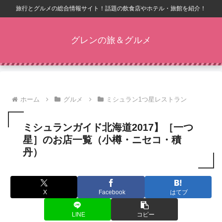
旅行とグルメの総合情報サイト！話題の飲食店やホテル・旅館を紹介！
グレンの旅＆グルメ
ホーム
グルメ
ミシュラン1つ星レストラン
ミシュランガイド北海道2017】［一つ
星］のお店一覧（小樽・ニセコ・積
丹）
X
Facebook
はてブ
LINE
コピー