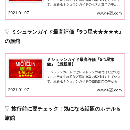
す。最新版ミシュランガイドのホテル部門の中から
最高評価の『5つ星★★★★★』を獲得したホテル
2021.01.07
www.e宿.com
をまとめてみました♪ いずれのホテルも人気ランキ
ングなどで常に上位を賑わす有名ホテル。各ホテル
の...
▽
ミシュランガイド最高評価『5つ星★★★★★』
の旅館
ミシュランガイド最高評価『5つ星旅
館』【最新版】
ミシュランガイドではレストランの格付けだけでな
く、ホテルや旅館など宿泊施設の格付けもしていま
す。最新版ミシュランガイドの旅館部門の中から最
高評価の『5つ星★★★★★』を獲得した旅館をま
2021.01.07
www.e宿.com
とめてみました♪ いずれも人気ランキングなどで常
に上位を賑わす有名旅館。各旅館の情報と口コミ評
価...
▽
旅行前に要チェック！気になる話題のホテル＆
旅館