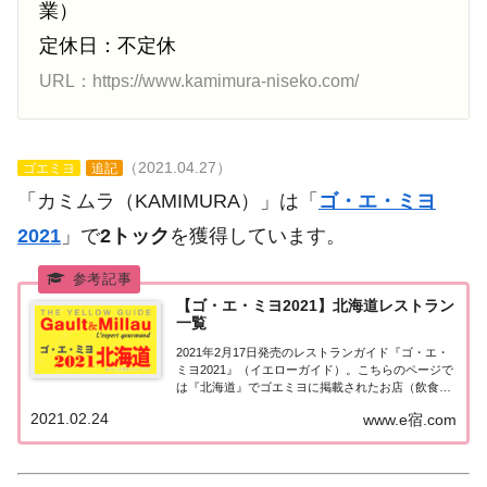
業）
定休日：不定休
URL：https://www.kamimura-niseko.com/
（2021.04.27）
ゴエミヨ
追記
「カミムラ（KAMIMURA）」は「
ゴ・エ・ミヨ
2021
」で
2トック
を獲得しています。
【ゴ・エ・ミヨ2021】北海道レストラン
一覧
2021年2月17日発売のレストランガイド『ゴ・エ・
ミヨ2021』（イエローガイド）。こちらのページで
は『北海道』でゴエミヨに掲載されたお店（飲食
店・レストラン）の情報を一覧にまとめました。ゴ
2021.02.24
www.e宿.com
エミヨ2021『北海道』北海道エリアで「ゴ・エ・ミ
ヨ2021」に掲載されたお店は34軒。...