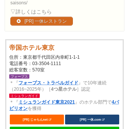
saisons/
▽詳しくはこちら
[PR] 一休レストラン
帝国ホテル東京
住所：東京都千代田区内幸町1-1-1
電話番号：03-3504-1111
総客室数：570室
フォーブス
＊『
フォーブス・トラベルガイド
』で10年連続
（2016~2025年）［
4つ星ホテル
］認定
ミシュランガイド
＊『
ミシュランガイド東京2021
』のホテル部門で
4パ
ビリオン
を獲得
[PR] じゃらんnet
[PR] 一休.com