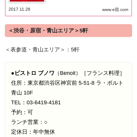
（新橋・浜松町・田町）の『一つ星★』掲載...
2017.11.28
www.e宿.com
＜渋谷・原宿・青山エリア＞5軒
＜表参道・青山エリア＞：5軒
●
ビストロ ブノワ
（Benoit）［フランス料理］
住所：東京都渋谷区神宮前 5-51-8 ラ・ポルト
青山 10F
TEL：03-6419-4181
予約：可
ランチ営業：○
定休日：年中無休