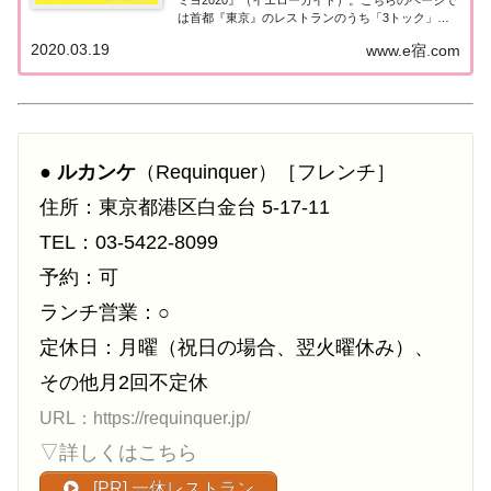
は首都『東京』のレストランのうち「3トック」を
獲得した「フランス料理（フレンチ）」のお店の情
2020.03.19
www.e宿.com
報について一覧にまとめました。ゴエミヨ2020東京
「フランス料理」首都「東京エリア」で...
●
ルカンケ
（Requinquer）［フレンチ］
住所：東京都港区白金台 5-17-11
TEL：03-5422-8099
予約：可
ランチ営業：○
定休日：月曜（祝日の場合、翌火曜休み）、
その他月2回不定休
URL：https://requinquer.jp/
▽詳しくはこちら
[PR] 一休レストラン