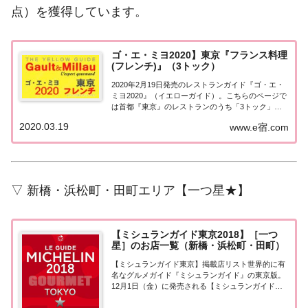
点）を獲得しています。
ゴ・エ・ミヨ2020】東京『フランス料理
(フレンチ)』（3トック）
2020年2月19日発売のレストランガイド『ゴ・エ・
ミヨ2020』（イエローガイド）。こちらのページで
は首都『東京』のレストランのうち「3トック」を
獲得した「フランス料理（フレンチ）」のお店の情
2020.03.19
www.e宿.com
報について一覧にまとめました。ゴエミヨ2020東京
「フランス料理」首都「東京エリア」で...
▽ 新橋・浜松町・田町エリア【一つ星★】
【ミシュランガイド東京2018】［一つ
星］のお店一覧（新橋・浜松町・田町）
【ミシュランガイド東京】掲載店リスト世界的に有
名なグルメガイド『ミシュランガイド』の東京版。
12月1日（金）に発売される【ミシュランガイド東
京2018】。書籍の発売に先行して11月28日より掲載
店が発表となりました。このページでは東京エリア