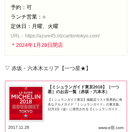
予約：可
ランチ営業：○
定休日：月曜、火曜
URL：https://azure45.ritzcarltontokyo.com/
＊2024年1月28日閉店
▽ 赤坂・六本木エリア【一つ星★】
【ミシュランガイド東京2018】［一つ
星］のお店一覧（赤坂・六本木）
【ミシュランガイド東京】掲載店リスト世界的に有
名なグルメガイド『ミシュランガイド』の東京版。
12月1日（金）に発売される【ミシュランガイド東
京2018】。書籍の発売に先行して11月28日より掲載
店が発表となりました。このページでは東京エリア
（赤坂・六本木）の『一つ星★』掲載店を一...
2017.11.28
www.e宿.com