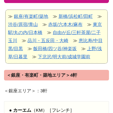
≫
銀座/有楽町/築地
≫
新橋/浜松町/田町
≫
渋谷/原宿/青山
≫
赤坂/六本木/麻布
≫
東京
駅/丸の内/日本橋
≫
自由が丘/三軒茶屋/二子
玉川
≫
品川・五反田・大崎
≫
恵比寿/中目
黒/目黒
≫
飯田橋/四ツ谷/神楽坂
≫
上野/浅
草/日暮里
≫
下北沢/明大前/成城学園前
＜銀座・有楽町・築地エリア＞4軒
＜銀座エリア＞：3軒
●
カーエム
（KM）［フレンチ］