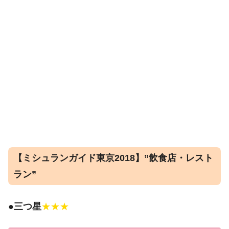
【ミシュランガイド東京2018】”飲食店・レスト
ラン”
●
三つ星
★★★