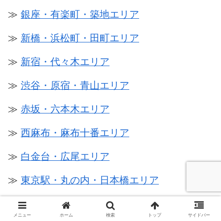
≫
銀座・有楽町・築地エリア
≫
新橋・浜松町・田町エリア
≫
新宿・代々木エリア
≫
渋谷・原宿・青山エリア
≫
赤坂・六本木エリア
≫
西麻布・麻布十番エリア
≫
白金台・広尾エリア
≫
東京駅・丸の内・日本橋エリア
≫
神田・秋葉原・水道橋エリア
メニュー
ホーム
検索
トップ
サイドバー