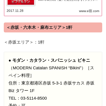
イド東京2018】。書籍の発売に先行して11月28日よ
り掲載店が発表となりました。このページでは東京
2017.11.28
www.e宿.com
エリア（渋谷・原宿・青山）の『ビブグ...
＜赤坂・六本木・麻布エリア＞1軒
＜赤坂エリア＞：1軒
●
モダン・カタラン・スパニッシュ ビキニ
（MODERN Catalan SPANISH “Bikini”）［ス
ペイン料理］
住所：東京都港区赤坂 5-3-1 赤坂サカス 赤坂
Biz タワー 1F
TEL：03-5114-8500
予約：可