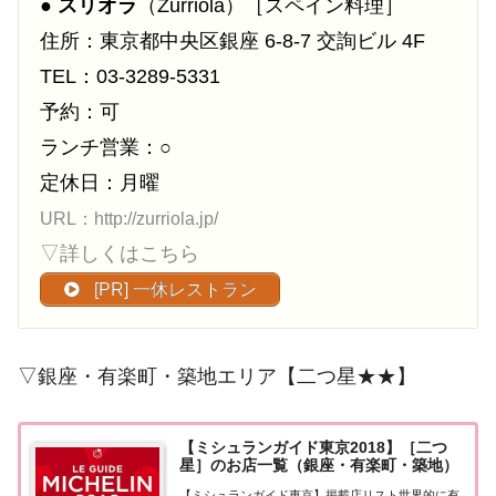
●
スリオラ
（Zurriola）［スペイン料理］
住所：東京都中央区銀座 6-8-7 交詢ビル 4F
TEL：03-3289-5331
予約：可
ランチ営業：○
定休日：月曜
URL：http://zurriola.jp/
▽詳しくはこちら
[PR] 一休レストラン
▽銀座・有楽町・築地エリア【二つ星★★】
【ミシュランガイド東京2018】［二つ
星］のお店一覧（銀座・有楽町・築地）
【ミシュランガイド東京】掲載店リスト世界的に有