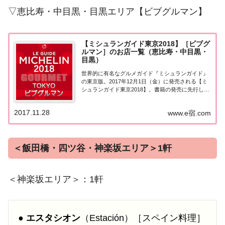
▽恵比寿・中目黒・目黒エリア【ビブグルマン】
【ミシュランガイド東京2018】［ビブグ
ルマン］のお店一覧（恵比寿・中目黒・
目黒）
世界的に有名なグルメガイド『ミシュランガイド』
の東京版。2017年12月1日（金）に発売される【ミ
シュランガイド東京2018】。書籍の発売に先行して
11月28日より掲載店が発表となりました。このペー
ジでは東京エリア（恵比寿・中目黒・目黒）の『ビ
2017.11.28
www.e宿.com
ブグルマン』掲載店を一覧にまとめまし...
＜飯田橋・四ツ谷・神楽坂エリア＞1軒
＜神楽坂エリア＞：1軒
●
エスタシオン
（Estación）［スペイン料理］