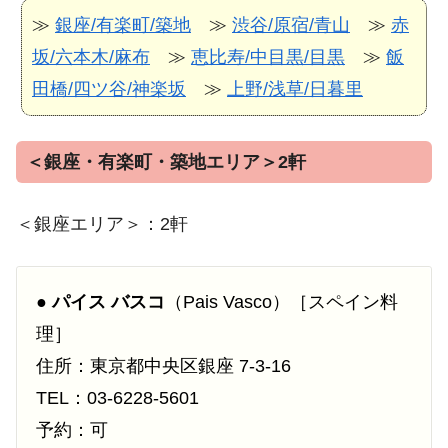
≫
銀座/有楽町/築地
≫
渋谷/原宿/青山
≫
赤
坂/六本木/麻布
≫
恵比寿/中目黒/目黒
≫
飯
田橋/四ツ谷/神楽坂
≫
上野/浅草/日暮里
＜銀座・有楽町・築地エリア＞2軒
＜銀座エリア＞：2軒
●
パイス バスコ
（Pais Vasco）［スペイン料
理］
住所：東京都中央区銀座 7-3-16
TEL：03-6228-5601
予約：可