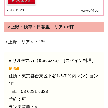
京2018】。書籍の発売に先行して11月28日より掲載
店が発表となりました。このページでは東京エリア
2017.11.28
www.e宿.com
（飯田橋・四ツ谷・神楽坂）の『ビブグルマ...
＜上野・浅草・日暮里エリア＞2軒
＜上野エリア＞：1軒
●
サルデスカ
（Sardexka）［スペイン料理］
NEW!!
住所：東京都台東区下谷1-6-7 竹内マンション
1F
TEL：03-6231-6328
予約：可
ランチ営業：×