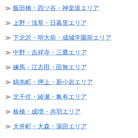
≫
飯田橋・四ツ谷・神楽坂エリア
≫
上野・浅草・日暮里エリア
≫
下北沢・明大前・成城学園前エリア
≫
中野・吉祥寺・三鷹エリア
≫
練馬・江古田・田無エリア
≫
錦糸町・押上・新小岩エリア
≫
北千住・綾瀬・亀有エリア
≫
板橋・成増・赤羽エリア
≫
大井町・大森・蒲田エリア