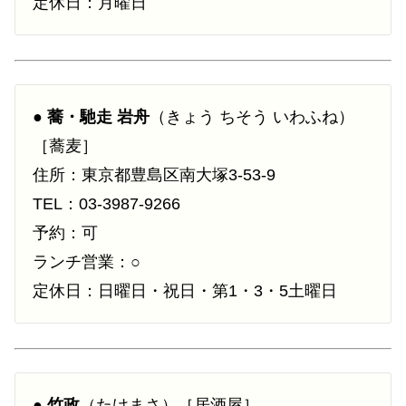
定休日：月曜日
●
蕎・馳走 岩舟
（きょう ちそう いわふね）
［蕎麦］
住所：東京都豊島区南大塚3-53-9
TEL：03-3987-9266
予約：可
ランチ営業：○
定休日：日曜日・祝日・第1・3・5土曜日
●
竹政
（たけまさ）［居酒屋］