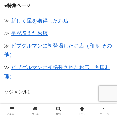
●
特集ページ
≫
新しく星を獲得したお店
≫
星が増えたお店
≫
ビブグルマンに初登場したお店（和食 その
他）
≫
ビブグルマンに初掲載されたお店（各国料
理）
▽ジャンル別
≫
ラーメン［一つ星★＆ビブグルマン］
メニュー
ホーム
検索
トップ
サイドバー