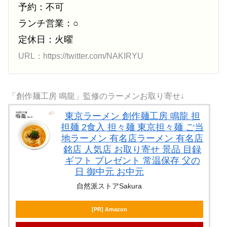
予約：不可
ランチ営業：○
定休日：火曜
URL：https://twitter.com/NAKIRYU
「創作麺工房 鳴龍」監修のラーメンお取り寄せ↓
東京ラーメン 創作麺工房 鳴龍 担
担麺 2食入 担々麺 東京担々麺 ご当
地ラーメン 有名店ラーメン 有名店
銘店 人気店 お取り寄せ 景品 目録
ギフト プレゼント 常温保存 父の
日 御中元 お中元
自然派ストアSakura
[PR] Amazon