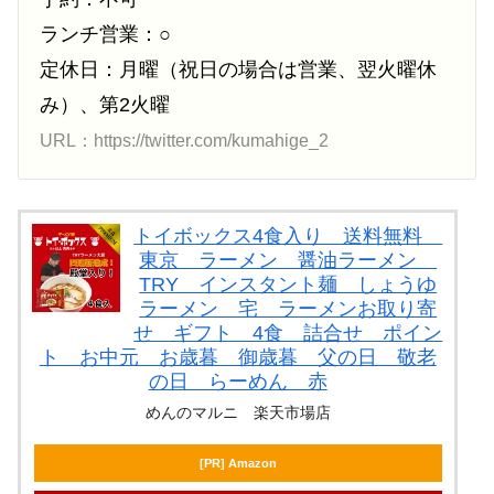
ランチ営業：○
定休日：月曜（祝日の場合は営業、翌火曜休
み）、第2火曜
URL：https://twitter.com/kumahige_2
トイボックス4食入り 送料無料
東京 ラーメン 醤油ラーメン
TRY インスタント麺 しょうゆ
ラーメン 宅 ラーメンお取り寄
せ ギフト 4食 詰合せ ポイン
ト お中元 お歳暮 御歳暮 父の日 敬老
の日 らーめん 赤
めんのマルニ 楽天市場店
[PR] Amazon