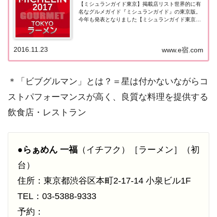
【ミシュランガイド東京】掲載店リスト世界的に有
名なグルメガイド『ミシュランガイド』の東京版。
今年も発表となりました【ミシュランガイド東京
2017】。昨年は世界で初めてラーメン店が星を獲得
しました。その他、星は付かないけれどコスパのい
い上質な料理を提供する「ビブグルマン」にも多く
2016.11.23
www.e宿.com
の...
＊「ビブグルマン」とは？＝星は付かないながらコ
ストパフォーマンスが高く、良質な料理を提供する
飲食店・レストラン
●
らぁめん 一福
（イチフク）［ラーメン］（初
台）
住所：東京都渋谷区本町2-17-14 小泉ビル1F
TEL：03-5388-9333
予約：