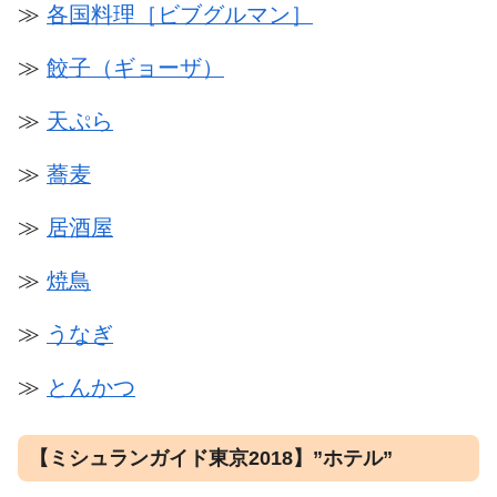
≫
各国料理［ビブグルマン］
≫
餃子（ギョーザ）
≫
天ぷら
≫
蕎麦
≫
居酒屋
≫
焼鳥
≫
うなぎ
≫
とんかつ
【ミシュランガイド東京2018】”ホテル”