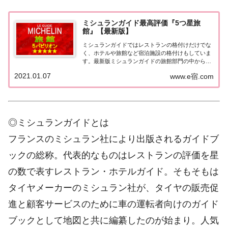
ミシュランガイド最高評価『5つ星旅
館』【最新版】
ミシュランガイドではレストランの格付けだけでな
く、ホテルや旅館など宿泊施設の格付けもしていま
す。最新版ミシュランガイドの旅館部門の中から最
高評価の『5つ星★★★★★』を獲得した旅館をま
2021.01.07
www.e宿.com
とめてみました♪ いずれも人気ランキングなどで常
に上位を賑わす有名旅館。各旅館の情報と口コミ評
価...
◎ミシュランガイドとは
フランスのミシュラン社により出版されるガイドブ
ックの総称。代表的なものはレストランの評価を星
の数で表すレストラン・ホテルガイド。そもそもは
タイヤメーカーのミシュラン社が、タイヤの販売促
進と顧客サービスのために車の運転者向けのガイド
ブックとして地図と共に編纂したのが始まり。人気