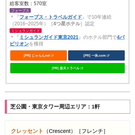
総客室数：570室
フォーブス
＊『
フォーブス・トラベルガイド
』で10年連続
（2016~2025年）［
4つ星ホテル
］認定
ミシュランガイド
＊『
ミシュランガイド東京2021
』のホテル部門で
4パ
ビリオン
を獲得
[PR] じゃらんnet
[PR] 一休.com
[PR] 楽天トラベル
芝公園・東京タワー周辺エリア：1軒
クレッセント
（Crescent）［フレンチ］