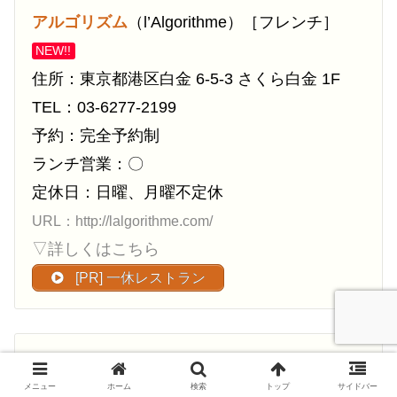
アルゴリズム
（l’Algorithme）［フレンチ］
NEW!!
住所：東京都港区白金 6-5-3 さくら白金 1F
TEL：03-6277-2199
予約：完全予約制
ランチ営業：〇
定休日：日曜、月曜不定休
URL：http://lalgorithme.com/
▽詳しくはこちら
[PR] 一休レストラン
アルシミスト
（L’Alchimiste）［フレンチ］
メニュー
ホーム
検索
トップ
サイドバー
住所：東京都港区白金1-25-26 フィラージュ白