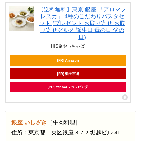
【送料無料】東京 銀座 「アロマフ
レスカ」 4種のこだわりパスタセ
ット (プレゼント お取り寄せ お取
り寄せグルメ 誕生日 母の日 父の
日)
HIS旅やっちゃば
[PR] Amazon
[PR] 楽天市場
[PR] Yahoo!ショッピング
銀座 いしざき
［牛肉料理］
住所：東京都中央区銀座 8-7-2 堀越ビル 4F