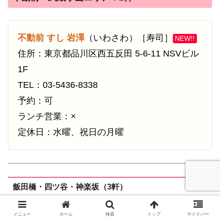
不動前 すし 岩澤
（いわさわ）［寿司］
NEW!!
住所：東京都品川区西五反田 5-6-11 NSVビル
1F
TEL：03-5436-8338
予約：可
ランチ営業：×
定休日：水曜、祝日の月曜
飯田橋・四ツ谷・神楽坂（3軒）
メニュー
ホーム
検索
トップ
サイドバー
四谷（四ツ谷）エリア：3軒