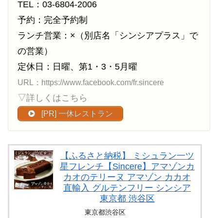
TEL：03-6804-2006
予約：完全予約制
ランチ営業：×（別店名「シンシアプラス」で
の営業）
定休日：日曜、第1・3・5月曜
URL：https://www.facebook.com/fr.sincere
▽詳しくはこちら
[PR] 一休レストラン
【ふるさと納税】 ミシュラン一ツ
星フレンチ【Sincere】アマゾンカ
カオのテリーヌ アマゾン カカオ
直輸入 グルテンフリー シンシア
東京都 渋谷区
東京都渋谷区