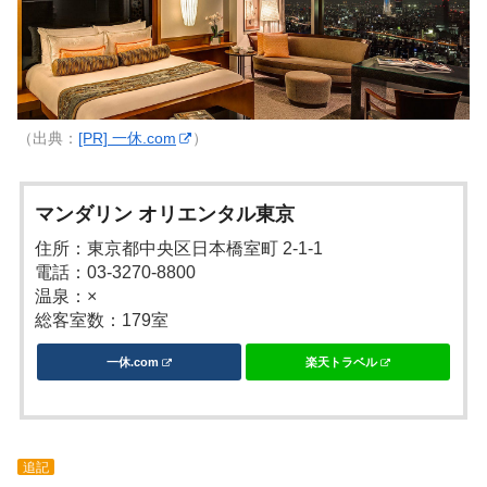
（出典：
[PR] 一休.com
）
マンダリン オリエンタル東京
住所：東京都中央区日本橋室町 2-1-1
電話：03-3270-8800
温泉：×
総客室数：179室
一休.com
楽天トラベル
追記