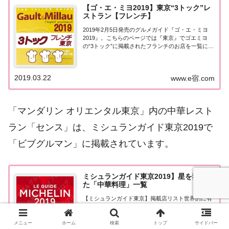
【ゴ・エ・ミヨ2019】東京“3トック”レ
ストラン【フレンチ】
2019年2月5日発売のグルメガイド『ゴ・エ・ミヨ
2019』。こちらのページでは『東京』でゴエミヨ
の“3トック”に掲載されたフランチのお店を一覧にま
とめました。ゴエミヨ2019『東京3トック』『東
京』エリアで「ゴ・エ・ミヨ2019」に掲載されたお
店は255軒。（トック 204軒・...
2019.03.22
www.e宿.com
「マンダリン オリエンタル東京」内の中華レスト
ラン「センス」は、ミシュランガイド東京2019で
「ビブグルマン」に掲載されています。
ミシュランガイド東京2019】星を獲得し
た「中華料理」一覧
【ミシュランガイド東京】掲載店リスト世界的に有
名なグルメガイド『ミシュランガイド』の東京版。
【ミシュランガイド東京2019】が2018年11月30日
に発売！こちらのページではミシュラン東京2019で
メニュー
ホーム
検索
トップ
サイドバー