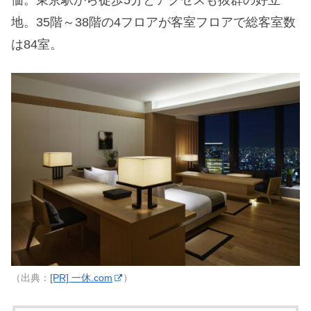
価。東京駅から徒歩5分とアクセスも抜群の好立
地。35階～38階の4フロアが客室フロアで総客室数
は84室。
（出典：
[PR] 一休.com
）