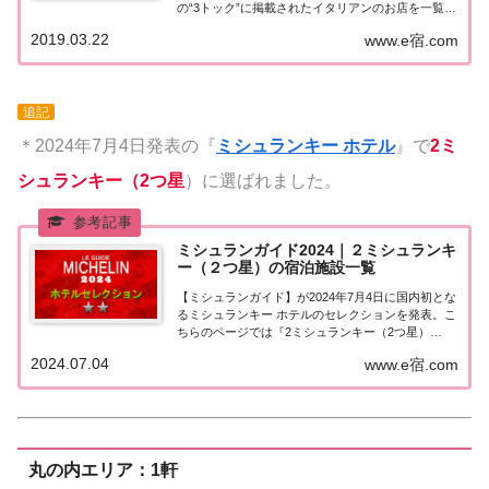
の“3トック”に掲載されたイタリアンのお店を一覧に
まとめました。ゴ・エ・ミヨ2019『東京3トック』
2019.03.22
www.e宿.com
『東京』エリアで「ゴ・エ・ミヨ2019」に掲載され
たお店は255軒。（トック 20...
追記
＊2024年7月4日発表の『
ミシュランキー ホテル
』で
2ミ
シュランキー（2つ星
）に選ばれました。
ミシュランガイド2024｜２ミシュランキ
ー（２つ星）の宿泊施設一覧
【ミシュランガイド】が2024年7月4日に国内初とな
るミシュランキー ホテルのセレクションを発表。こ
ちらのページでは『2ミシュランキー（2つ星）
★★』に選ばれた宿泊施設（ホテル・旅館）を一覧
2024.07.04
www.e宿.com
にまとめました。ミシュランガイド2024『2ミシュ
ランキー（2つ星）』の宿泊施設ミシュラン...
丸の内エリア：1軒