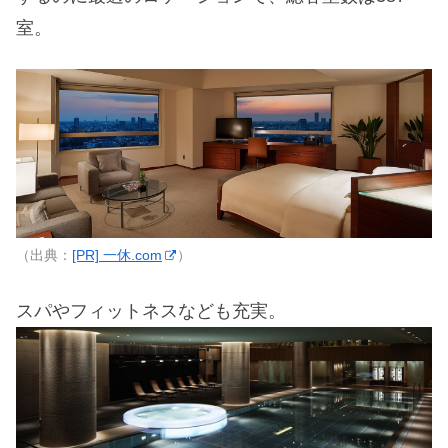
室。
（出典：
[PR] 一休.com
）
スパやフィットネスなども充実。