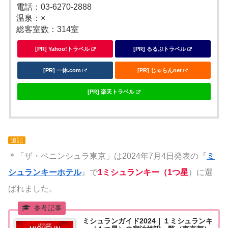
電話：03-6270-2888
温泉：×
総客室数：314室
[PR] Yahoo!トラベル
[PR] るるぶトラベル
[PR] 一休.com
[PR] じゃらんnet
[PR] 楽天トラベル
追記
＊「ザ・ペニンシュラ東京」は2024年7月4日発表の『
ミ
シュランキーホテル
』で
1ミシュランキー（1つ星
）に選
ばれました。
ミシュランガイド2024｜１ミシュランキ