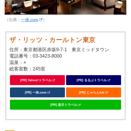
（出典：
一休.com
）
ザ・リッツ・カールトン東京
住所：東京都港区赤坂9-7-1 東京ミッドタウン
電話番号：03-3423-8000
温泉：×
総客室数：245室
[PR] Yahoo!トラベル
[PR] るるぶトラベル
[PR] 一休.com
[PR] じゃらんnet
[PR] 楽天トラベル