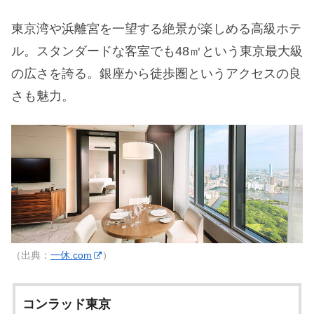
東京湾や浜離宮を一望する絶景が楽しめる高級ホテ
ル。スタンダードな客室でも48㎡という東京最大級
の広さを誇る。銀座から徒歩圏というアクセスの良
さも魅力。
（出典：
一休.com
）
コンラッド東京