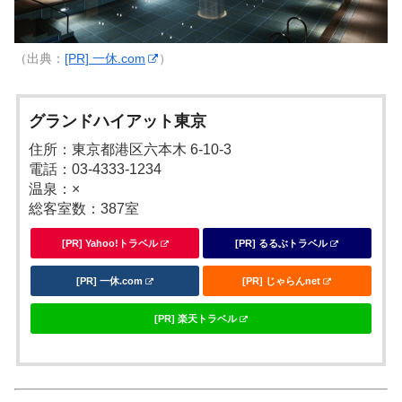
（出典：
[PR] 一休.com
）
グランドハイアット東京
住所：東京都港区六本木 6-10-3
電話：03-4333-1234
温泉：×
総客室数：387室
[PR] Yahoo!トラベル
[PR] るるぶトラベル
[PR] 一休.com
[PR] じゃらんnet
[PR] 楽天トラベル