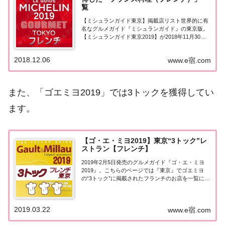
覧
【ミシュランガイド東京】掲載店リスト世界的に有
名なグルメガイド『ミシュランガイド』の東京版。
【ミシュランガイド東京2019】が2018年11月30日
に発売！こちらのページではミシュラン東京2019で
１つ星を獲得した「フランス料理（フレンチ）」を
2018.12.06
www.e宿.com
一覧にまとめました。ミシュラン東京2...
また、「ゴエミヨ2019」では3トックを獲得してい
ます。
【ゴ・エ・ミヨ2019】東京“3トック”レ
ストラン【フレンチ】
2019年2月5日発売のグルメガイド『ゴ・エ・ミヨ
2019』。こちらのページでは『東京』でゴエミヨ
の“3トック”に掲載されたフランチのお店を一覧にま
とめました。ゴエミヨ2019『東京3トック』『東
京』エリアで「ゴ・エ・ミヨ2019」に掲載されたお
店は255軒。（トック 204軒・...
2019.03.22
www.e宿.com