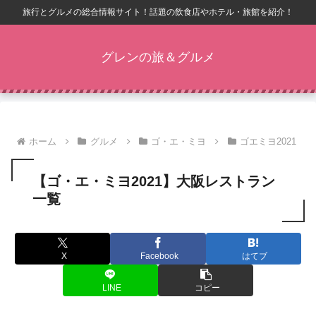
旅行とグルメの総合情報サイト！話題の飲食店やホテル・旅館を紹介！
グレンの旅＆グルメ
ホーム
グルメ
ゴ・エ・ミヨ
ゴエミヨ2021
【ゴ・エ・ミヨ2021】大阪レストラン
一覧
X
Facebook
はてブ
LINE
コピー