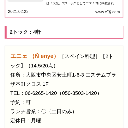
は『大阪』で3トックとしてゴエミヨに掲載された
お店（飲食店・レストラン）の情報を一覧にまとめ
2021.02.23
www.e宿.com
ました。ゴエミヨ2021『大阪』3トックレストラン
関西「大阪エリア」で「ゴ・エ・ミヨ2...
2トック：4軒
エニェ （Ñ enye）
［スペイン料理］【2ト
ック】（14.5/20点）
住所：大阪市中央区安土町1-6-3 エステムプラ
ザ本町クロス 1F
TEL：06-6265-1420（050-3503-1420）
予約：可
ランチ営業：〇（土日のみ）
定休日：月曜