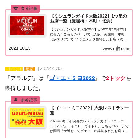
【ミシュランガイド大阪2022】1つ星の
お店一覧（淀屋橋・本町・北浜）
【ミシュランガイド大阪2022】が2021年10月22日
に発売！こちらのページでは大阪（淀屋橋・本町・
北浜エリア）で『1つ星★』を獲得したお店（飲食
店・レストラン）を一覧にまとめました。ミシュラ
2021.10.19
www.e宿.com
ンガイド大阪2022『1つ星』ミシュランガイド大阪
2022「淀屋橋・本町・北浜エリア」...
（2022.4.30）
ゴエミヨ
追記
「アラルデ」は『
ゴ・エ・ミヨ2022
』で
2トック
を
獲得しました。
【ゴ・エ・ミヨ2022】大阪レストラン一
覧
2022年3月16日発売のレストランガイド『ゴ・エ・
ミヨ2022』（イエローガイド）。こちらのページで
は関西『大阪府』でゴエミヨに掲載されたお店（飲
食店・レストラン）の情報を一覧にまとめました。