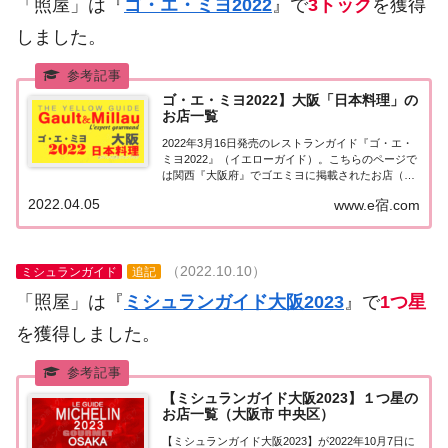
「照屋」は『
ゴ・エ・ミヨ2022
』で
3トック
を獲得
しました。
ゴ・エ・ミヨ2022】大阪「日本料理」の
お店一覧
2022年3月16日発売のレストランガイド『ゴ・エ・
ミヨ2022』（イエローガイド）。こちらのページで
は関西『大阪府』でゴエミヨに掲載されたお店（飲
食店・レストラン）のうち日本料理（和食）のお店
2022.04.05
www.e宿.com
を一覧にまとめました。ゴエミヨ2022『大阪』日本
料理関西「大阪エリア」で「ゴ・エ・ミ...
（2022.10.10）
ミシュランガイド
追記
「照屋」は『
ミシュランガイド大阪2023
』で
1つ星
を獲得しました。
【ミシュランガイド大阪2023】１つ星の
お店一覧（大阪市 中央区）
【ミシュランガイド大阪2023】が2022年10月7日に