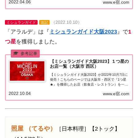
2022.04.06
www.e宿.com
ゴエミヨ2022『大阪府』関西「大阪エリア」で
「ゴ・エ・ミヨ2022」に掲載されたお店...
（2022.10.10）
ミシュランガイド
追記
「アラルデ」は『
ミシュランガイド大阪2023
』で
1
つ星
を獲得しました。
【ミシュランガイド大阪2023】１つ星の
お店一覧（大阪市 西区）
【ミシュランガイド大阪2023】が2022年10月7日に
発売！こちらのページでは大阪市・西区で『1つ星
★』を獲得したお店（飲食店・レストラン）を一覧
にまとめました。ミシュランガイド大阪2023『1つ
2022.10.04
www.e宿.com
星』ミシュランガイド大阪2023「大阪市 西区」で
「1つ星」を獲得したお店は8軒。...
照屋 （てるや）
［日本料理］【2トック】