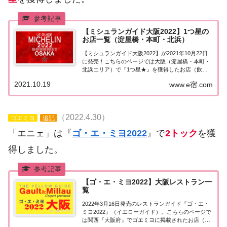
【ミシュランガイド大阪2022】1つ星の
お店一覧（淀屋橋・本町・北浜）
【ミシュランガイド大阪2022】が2021年10月22日
に発売！こちらのページでは大阪（淀屋橋・本町・
北浜エリア）で『1つ星★』を獲得したお店（飲食
店・レストラン）を一覧にまとめました。ミシュラ
2021.10.19
www.e宿.com
ンガイド大阪2022『1つ星』ミシュランガイド大阪
2022「淀屋橋・本町・北浜エリア」...
（2022.4.30）
ゴエミヨ
追記
「エニェ」は『
ゴ・エ・ミヨ2022
』で
2トック
を獲
得しました。
【ゴ・エ・ミヨ2022】大阪レストラン一
覧
2022年3月16日発売のレストランガイド『ゴ・エ・
ミヨ2022』（イエローガイド）。こちらのページで
は関西『大阪府』でゴエミヨに掲載されたお店（飲