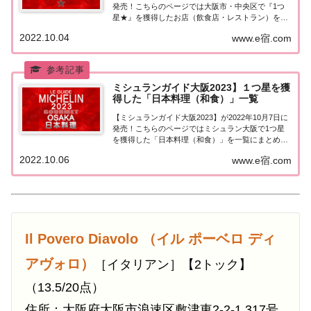
発売！こちらのページでは大阪市・中央区で『1つ
星★』を獲得したお店（飲食店・レストラン）を一
覧にまとめました。ミシュランガイド大阪2023『1
2022.10.04
www.e宿.com
つ星』ミシュランガイド大阪2023「大阪市 中央区」
で「1つ星」を獲得したお店は1...
ミシュランガイド大阪2023】１つ星を獲
得した「日本料理（和食）」一覧
【ミシュランガイド大阪2023】が2022年10月7日に
発売！こちらのページではミシュラン大阪で1つ星
を獲得した「日本料理（和食）」を一覧にまとめま
した。ミシュラン大阪2023「日本料理」「ミシュラ
2022.10.06
www.e宿.com
ンガイド大阪2023」で1つ星を獲得した日本料理の
お店は37店。（出典元：）202...
Il Povero Diavolo （イル ポーベロ ディ
アヴォロ）
［イタリアン］【2トック】
（13.5/20点）
住所：大阪府大阪市浪速区敷津東2-2-1 317号