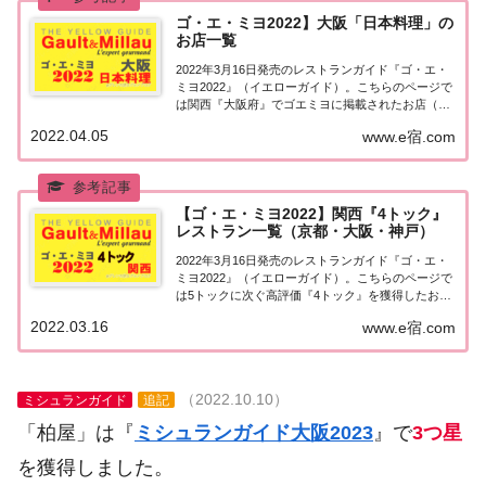
ゴ・エ・ミヨ2022】大阪「日本料理」の
お店一覧
2022年3月16日発売のレストランガイド『ゴ・エ・
ミヨ2022』（イエローガイド）。こちらのページで
は関西『大阪府』でゴエミヨに掲載されたお店（飲
食店・レストラン）のうち日本料理（和食）のお店
2022.04.05
www.e宿.com
を一覧にまとめました。ゴエミヨ2022『大阪』日本
料理関西「大阪エリア」で「ゴ・エ・ミ...
【ゴ・エ・ミヨ2022】関西『4トック』
レストラン一覧（京都・大阪・神戸）
2022年3月16日発売のレストランガイド『ゴ・エ・
ミヨ2022』（イエローガイド）。こちらのページで
は5トックに次ぐ高評価『4トック』を獲得したお店
（飲食店・レストラン）のうち、関西エリア（京
2022.03.16
www.e宿.com
都・大阪・兵庫 神戸）について一覧にまとめまし
た。ゴエミヨ2022関西『4トック』ゴエ...
（2022.10.10）
ミシュランガイド
追記
「柏屋」は『
ミシュランガイド大阪2023
』で
3つ星
を獲得しました。