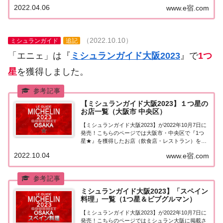
食店・レストラン）の情報を一覧にまとめました。
2022.04.06
www.e宿.com
ゴエミヨ2022『大阪府』関西「大阪エリア」で
「ゴ・エ・ミヨ2022」に掲載されたお店...
（2022.10.10）
ミシュランガイド
追記
「エニェ」は『
ミシュランガイド大阪2023
』で
1つ
星
を獲得しました。
【ミシュランガイド大阪2023】１つ星の
お店一覧（大阪市 中央区）
【ミシュランガイド大阪2023】が2022年10月7日に
発売！こちらのページでは大阪市・中央区で『1つ
星★』を獲得したお店（飲食店・レストラン）を一
覧にまとめました。ミシュランガイド大阪2023『1
2022.10.04
www.e宿.com
つ星』ミシュランガイド大阪2023「大阪市 中央区」
で「1つ星」を獲得したお店は1...
ミシュランガイド大阪2023】「スペイン
料理」一覧（1つ星＆ビブグルマン）
【ミシュランガイド大阪2023】が2022年10月7日に
発売！こちらのページではミシュラン大阪に掲載さ