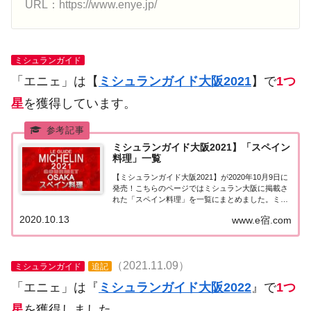
URL：https://www.enye.jp/
ミシュランガイド
「エニェ」は【
ミシュランガイド大阪2021
】で
1つ
星
を獲得しています。
ミシュランガイド大阪2021】「スペイン
料理」一覧
【ミシュランガイド大阪2021】が2020年10月9日に
発売！こちらのページではミシュラン大阪に掲載さ
れた「スペイン料理」を一覧にまとめました。ミシ
ュランガイド大阪2021「スペイン料理」「ミシュラ
2020.10.13
www.e宿.com
ンガイド大阪2021」に掲載されたスペイン料理のお
店は5店（3つ星0店、2つ星0店...
（2021.11.09）
ミシュランガイド
追記
「エニェ」は『
ミシュランガイド大阪2022
』で
1つ
星
を獲得しました。