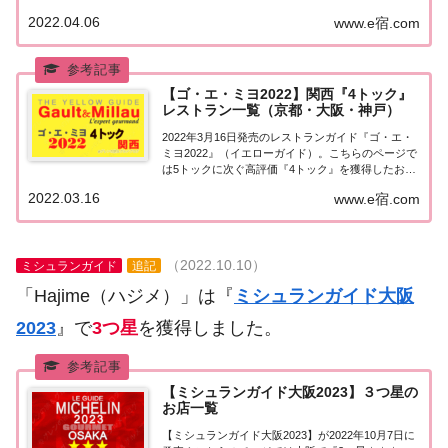
食店・レストラン）の情報を一覧にまとめました。
2022.04.06
www.e宿.com
ゴエミヨ2022『大阪府』関西「大阪エリア」で
「ゴ・エ・ミヨ2022」に掲載されたお店...
【ゴ・エ・ミヨ2022】関西『4トック』
レストラン一覧（京都・大阪・神戸）
2022年3月16日発売のレストランガイド『ゴ・エ・
ミヨ2022』（イエローガイド）。こちらのページで
は5トックに次ぐ高評価『4トック』を獲得したお店
（飲食店・レストラン）のうち、関西エリア（京
2022.03.16
www.e宿.com
都・大阪・兵庫 神戸）について一覧にまとめまし
た。ゴエミヨ2022関西『4トック』ゴエ...
（2022.10.10）
ミシュランガイド
追記
「Hajime（ハジメ）」は『
ミシュランガイド大阪
2023
』で
3つ星
を獲得しました。
【ミシュランガイド大阪2023】３つ星の
お店一覧
【ミシュランガイド大阪2023】が2022年10月7日に