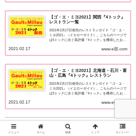
ク』東京ゴエミヨ2021年度版で4...
【ゴ・エ・ミヨ2021】関西『4トック』
レストラン一覧
2021年2月17日発売のレストランガイド『ゴ・エ・
ミヨ2021』（イエローガイド）。こちらのページで
は5トックに次ぐ高評価『4トック』を獲得したお店
（飲食店・レストラン）のうち、『関西（京都・大
2021.02.17
www.e宿.com
阪・兵庫）エリア』について一覧にまとめました。
ゴエミヨ2021関西『4トック』京都・...
【ゴ・エ・ミヨ2021】北海道・石川・富
山・広島『4トック』レストラン
2021年2月17日発売のレストランガイド『ゴ・エ・
ミヨ2021』（イエローガイド）。こちらのページで
は5トックに次ぐ高評価『4トック』を獲得したお店
（飲食店・レストラン）のうち、東京・関西を除い
2021.02.17
www.e宿.com
た『北海道・石川・富山・広島）エリア』について
一覧にまとめました。ゴエミヨ2021『...
メニュー
ホーム
検索
トップ
サイドバー
【エリア別】レストラン一覧