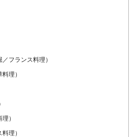
）
）
堀／フランス料理）
華料理）
）
料理）
ス料理）