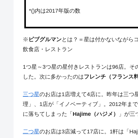
*()内は2017年版の数
※
ビブグルマン
とは？＝星は付かないながら
飲食店・レストラン
1つ星～3つ星の星付きレストランは96店。そ
した。次に多かったのは
フレンチ（フランス
三つ星
のお店は1店増えて4店に。昨年は三つ
理」、1店が「イノベーティブ」。2012年ま
に落ちてしまった「
Hajime（ハジメ）
」が三
二つ星
のお店は3店減って17店に。1軒は「Ha