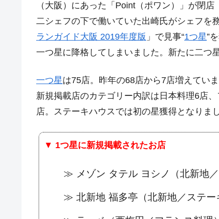
（大阪）にあった「Point（ポワン）」が閉店
二シェフの下で働いていた出崎氏がシェフを
ランガイド大阪 2019年度版
」で見事“
1つ星
”
一つ星に降格してしまいました。新たに二つ
一つ星
は75店。昨年の68店から7店増えてい
新規掲載店のカテゴリー内訳は日本料理6店、
店。ステーキハウスでは初の星獲得となりま
▼
1つ星に新規掲載されたお店
≫ メゾン タテル ヨシノ（北新地
≫ 北新地 福多亭（北新地／ステ