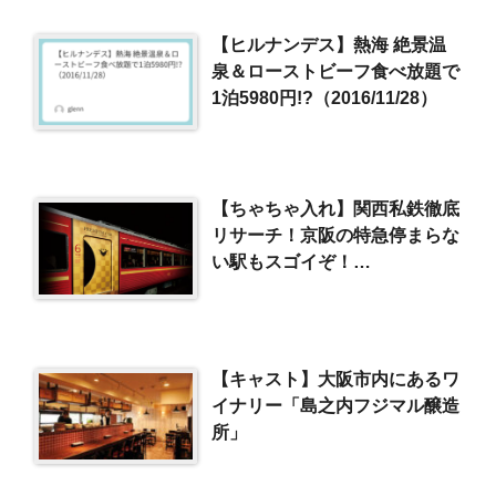
【ヒルナンデス】熱海 絶景温
泉＆ローストビーフ食べ放題で
1泊5980円!?（2016/11/28）
【ちゃちゃ入れ】関西私鉄徹底
リサーチ！京阪の特急停まらな
い駅もスゴイぞ！
SP（2017/9/5）
【キャスト】大阪市内にあるワ
イナリー「島之内フジマル醸造
所」