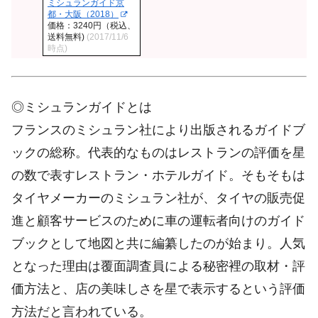
ミシュランガイド京
都・大阪（2018）
価格：3240円（税込、
送料無料)
(2017/11/6
時点)
◎ミシュランガイドとは
フランスのミシュラン社により出版されるガイドブ
ックの総称。代表的なものはレストランの評価を星
の数で表すレストラン・ホテルガイド。そもそもは
タイヤメーカーのミシュラン社が、タイヤの販売促
進と顧客サービスのために車の運転者向けのガイド
ブックとして地図と共に編纂したのが始まり。人気
となった理由は覆面調査員による秘密裡の取材・評
価方法と、店の美味しさを星で表示するという評価
方法だと言われている。