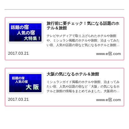
旅行前に要チェック！気になる話題のホ
テル＆旅館
テレビやメディアで取り上げられたホテルや旅館
や、ミシュラン掲載のホテルや旅館、泊まってみた
い宿、人気や話題の宿など気になるホテルと旅館の
情報をまとめました。旅行や出張前にチェックして
2017.03.21
www.e宿.com
みてください♪気になる話題のホテル＆旅館北海
道・東北の宿北海道の宿 メディア（TV）掲載 開
業・リ...
大阪の気になるホテル＆旅館
ミシュランガイド掲載のホテルや旅館、泊まってみ
たい宿、人気や話題の宿など「大阪」の気になるホ
テルと旅館の情報をまとめてみました。大阪府の気
になるホテル＆旅館テレビで取り上げられたホテル
2017.03.21
www.e宿.com
や旅館▽【旅サラダ】ゲストの旅 ～ 都市観光に最
適な“街ナカ”ホテル『OMO7大阪 by 星野リ...