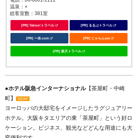
温泉：×
総客室数：381室
[PR] Yahoo!トラベル
[PR] るるぶトラベル
[PR] 一休.com
[PR] じゃらんnet
[PR] 楽天トラベル
●
ホテル阪急インターナショナル
【茶屋町・中崎
町】
NEW!!
ヨーロッパの大邸宅をイメージしたラグジュアリー
ホテル。大阪キタエリアの東「茶屋町」という好ロ
ケーション。ビジネス、観光などどんな用途にも大
変便利です。