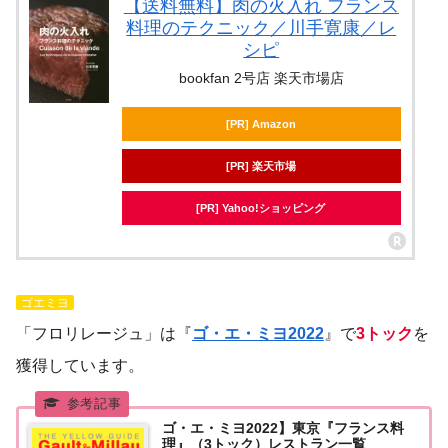
【送料無料】肉の火入れ フランス
料理のテクニック／川手寛康／レ
シピ
bookfan 2号店 楽天市場店
[PR] Amazon
[PR] 楽天市場
[PR] Yahoo!ショッピング
ゴエミヨ
「フロリレージュ」は『
ゴ・エ・ミヨ2022
』で
3トック
を
獲得しています。
ゴ・エ・ミヨ2022】東京『フランス料
理』（3トック）レストラン一覧