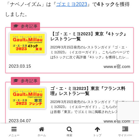
「ナベノ-イズム」は『
ゴエミヨ2023
』で
4トック
を獲得
しました。
【ゴ・エ・ミヨ2023】東京『4トック』
レストラン一覧
2023年3月15日発売のレストランガイド『ゴ・エ・
ミヨ2023』（イエローガイド）。こちらのページで
は5トックに次ぐ高評価『4トック』を獲得したレス
トランのうち、『東京エリア』について一覧にまと
2023.03.15
www.e宿.com
めました。ゴエミヨ2023『4トック』東京関東「東
京エリア」で「ゴ・エ・ミヨ2023...
ゴ・エ・ミヨ2023】東京『フランス料
理』レストラン一覧
2023年3月15日発売のレストランガイド『ゴ・エ・
ミヨ2023』（イエローガイド）。こちらのページで
は首都『東京』でゴエミヨに掲載されたレストラン
のうち「フランス料理（フレンチ）」のお店を一覧
2023.04.07
www.e宿.com
にまとめました。ゴエミヨ2023『東京』フレンチ関
東「東京エリア」で「ゴ・エ・ミヨ20...
メニュー
ホーム
検索
トップ
サイドバー