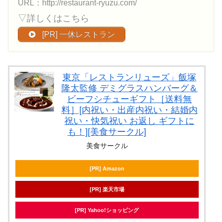
URL：http://restaurant-ryuzu.com/
▽詳しくはこちら
[PR] 一休レストラン
東京「レストランリューズ」飯塚
隆太監修 デミグラスハンバーグ＆
ビーフシチューギフト［送料無
料］[内祝い・出産内祝い・結婚内
祝い・快気祝い お返し ギフトに
も！][美食サークル]
美食サークル
[PR] Amazon
[PR] 楽天市場
[PR] Yahoo!ショッピング