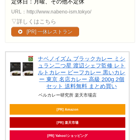
定休日：月曜、その他不定休
URL：http://www.nabeno-ism.tokyo/
▽詳しくはこちら
[PR] 一休レストラン
ナベノイズム ブラックカレー ミシ
ュラン二つ星 渡辺シェフ監修 レト
ルトカレー ビーフカレー 黒いカレ
ー 東京 名店カレー 高級 200g 2個
セット 送料無料 まとめ買い
ベルカレー研究所 楽天市場店
[PR] Amazon
[PR] 楽天市場
[PR] Yahoo!ショッピング