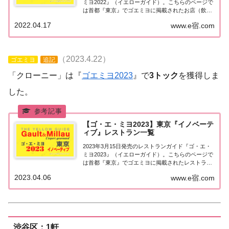
ミヨ2022』（イエローガイド）。こちらのページで
は首都『東京』でゴエミヨに掲載されたお店（飲食
店・レストラン）のうち『3トック』を獲得したお
2022.04.17
www.e宿.com
店を一覧にまとめました。ゴエミヨ2022『3トッ
ク』東京関東「東京エリア」で「ゴ・エ・...
（2023.4.22）
ゴエミヨ
追記
「クローニー」は『
ゴエミヨ2023
』で
3トック
を獲得しま
した。
【ゴ・エ・ミヨ2023】東京『イノベーテ
ィブ』レストラン一覧
2023年3月15日発売のレストランガイド『ゴ・エ・
ミヨ2023』（イエローガイド）。こちらのページで
は首都『東京』でゴエミヨに掲載されたレストラン
のうち「イノベーティブ」のお店を一覧にまとめま
2023.04.06
www.e宿.com
した。ゴエミヨ2023『東京』イノベーティブ関東
「東京エリア」で「ゴ・エ・ミヨ2023...
渋谷区：1軒