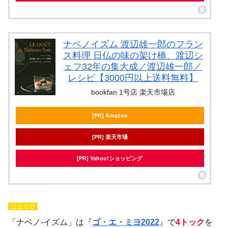
ナベノイズム 渡辺雄一郎のフラン
ス料理 日仏の味の架け橋、渡辺シ
ェフ32年の集大成／渡辺雄一郎／
レシピ【3000円以上送料無料】
bookfan 1号店 楽天市場店
[PR] Amazon
[PR] 楽天市場
[PR] Yahoo!ショッピング
ゴエミヨ
「ナベノ-イズム」は『
ゴ・エ・ミヨ2022
』で
4トック
を