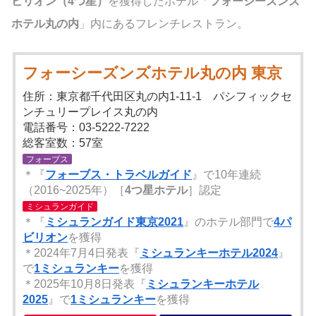
ビリオン（4つ星）
を獲得したホテル「
フォーシーズンズ
ホテル丸の内
」内にあるフレンチレストラン。
フォーシーズンズホテル丸の内 東京
住所：東京都千代田区丸の内1-11-1 パシフィックセ
ンチュリープレイス丸の内
電話番号：03-5222-7222
総客室数：57室
フォーブス
＊『
フォーブス・トラベルガイド
』で10年連続
（2016~2025年）［
4つ星ホテル
］認定
ミシュランガイド
＊『
ミシュランガイド東京2021
』のホテル部門で
4パ
ビリオン
を獲得
＊2024年7月4日発表『
ミシュランキーホテル2024
』
で
1ミシュランキー
を獲得
＊2025年10月8日発表『
ミシュランキーホテル
2025
』で
1ミシュランキー
を獲得