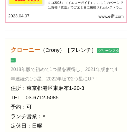
ミヨ2023』（イエローガイド）。こちらのページで
は首都『東京』でゴエミヨに掲載されたレストラン
のうち「フランス料理（フレンチ）」のお店を一覧
2023.04.07
www.e宿.com
にまとめました。ゴエミヨ2023『東京』フレンチ関
東「東京エリア」で「ゴ・エ・ミヨ20...
クローニー
（Crony）［フレンチ］
グリーンスタ
ー
2018年版で初めて1つ星を獲得し、2021年版まで4
年連続の1つ星。2022年版で2つ星にUP！
住所：東京都港区東麻布1-20-3
TEL：03-6712-5085
予約：可
ランチ営業：×
定休日：日曜