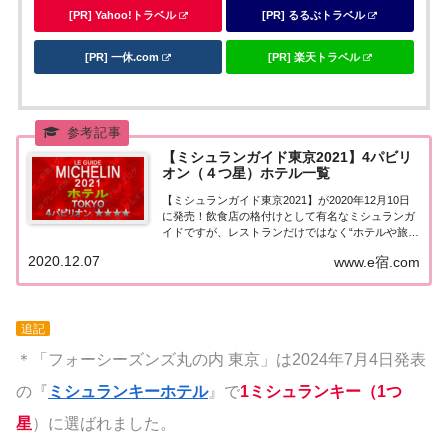
[PR] Yahoo!トラベル
[PR] るるぶトラベル
[PR] 一休.com
[PR] 楽天トラベル
【ミシュランガイド東京2021】4パビリ
オン（４つ星）ホテル一覧
【ミシュランガイド東京2021】が2020年12月10日
に発売！飲食店の格付けとして有名なミシュランガ
イドですが、レストランだけではなく“ホテルや旅館
の格付け”も行っています。こちらのページでは【ミ
2020.12.07
www.e宿.com
シュランガイド東京2021】に掲載された4つ星ホテ
ル★★★★を一覧にまとめました。...
追記
＊「フォーシーズンズ丸の内 東京」は2024年7月4日発表
の『
ミシュランキーホテル
』で
1ミシュランキー（1つ
星
）に選ばれました。