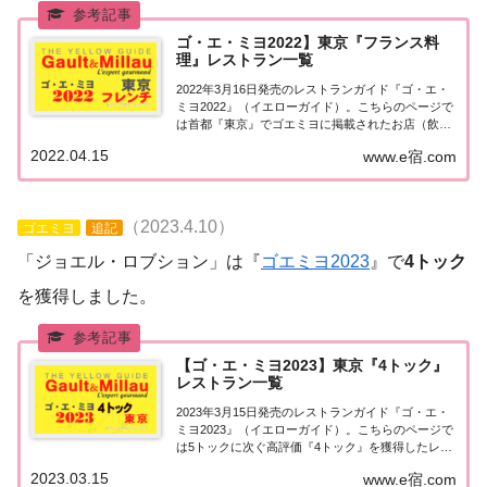
ゴ・エ・ミヨ2022】東京『フランス料
理』レストラン一覧
2022年3月16日発売のレストランガイド『ゴ・エ・
ミヨ2022』（イエローガイド）。こちらのページで
は首都『東京』でゴエミヨに掲載されたお店（飲食
店・レストラン）のうち「フランス料理（フレン
2022.04.15
www.e宿.com
チ）」のお店を一覧にまとめました。ゴエミヨ
2022『東京』フレンチ関東「東京エリア」で「...
（2023.4.10）
ゴエミヨ
追記
「ジョエル・ロブション」は『
ゴエミヨ2023
』で
4トック
を獲得しました。
【ゴ・エ・ミヨ2023】東京『4トック』
レストラン一覧
2023年3月15日発売のレストランガイド『ゴ・エ・
ミヨ2023』（イエローガイド）。こちらのページで
は5トックに次ぐ高評価『4トック』を獲得したレス
トランのうち、『東京エリア』について一覧にまと
2023.03.15
www.e宿.com
めました。ゴエミヨ2023『4トック』東京関東「東