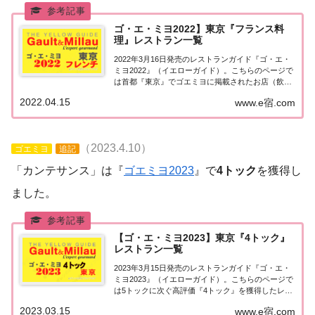
ゴ・エ・ミヨ2022】東京『フランス料
理』レストラン一覧
2022年3月16日発売のレストランガイド『ゴ・エ・
ミヨ2022』（イエローガイド）。こちらのページで
は首都『東京』でゴエミヨに掲載されたお店（飲食
店・レストラン）のうち「フランス料理（フレン
2022.04.15
www.e宿.com
チ）」のお店を一覧にまとめました。ゴエミヨ
2022『東京』フレンチ関東「東京エリア」で「...
（2023.4.10）
ゴエミヨ
追記
「カンテサンス」は『
ゴエミヨ2023
』で
4トック
を獲得し
ました。
【ゴ・エ・ミヨ2023】東京『4トック』
レストラン一覧
2023年3月15日発売のレストランガイド『ゴ・エ・
ミヨ2023』（イエローガイド）。こちらのページで
は5トックに次ぐ高評価『4トック』を獲得したレス
トランのうち、『東京エリア』について一覧にまと
2023.03.15
www.e宿.com
めました。ゴエミヨ2023『4トック』東京関東「東