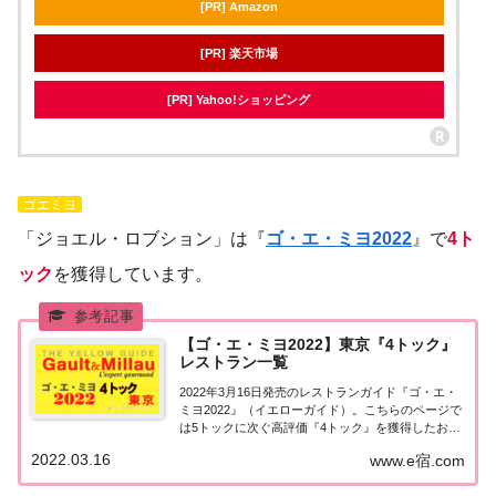
[PR] Amazon
[PR] 楽天市場
[PR] Yahoo!ショッピング
ゴエミヨ
「ジョエル・ロブション」は『
ゴ・エ・ミヨ2022
』で
4ト
ック
を獲得しています。
【ゴ・エ・ミヨ2022】東京『4トック』
レストラン一覧
2022年3月16日発売のレストランガイド『ゴ・エ・
ミヨ2022』（イエローガイド）。こちらのページで
は5トックに次ぐ高評価『4トック』を獲得したお店
（飲食店・レストラン）のうち、『東京エリア』に
2022.03.16
www.e宿.com
ついて一覧にまとめました。ゴエミヨ2022『4トッ
ク』東京関東「東京エリア」で「ゴ・...