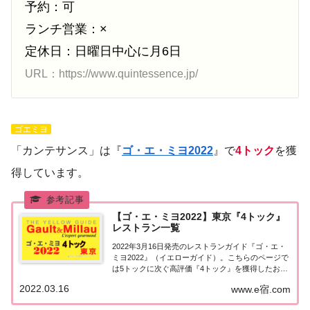
予約：可
ランチ営業：×
定休日：日曜日中心に月6日
URL：https://www.quintessence.jp/
ゴエミヨ
「カンテサンス」は『
ゴ・エ・ミヨ2022
』で
4トック
を獲
得しています。
【ゴ・エ・ミヨ2022】東京『4トック』
レストラン一覧
2022年3月16日発売のレストランガイド『ゴ・エ・
ミヨ2022』（イエローガイド）。こちらのページで
は5トックに次ぐ高評価『4トック』を獲得したお店
（飲食店・レストラン）のうち、『東京エリア』に
2022.03.16
www.e宿.com
ついて一覧にまとめました。ゴエミヨ2022『4トッ
ク』東京関東「東京エリア」で「ゴ・...