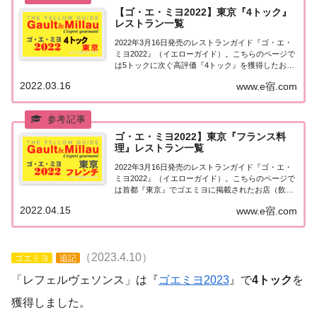
【ゴ・エ・ミヨ2022】東京『4トック』
レストラン一覧
2022年3月16日発売のレストランガイド『ゴ・エ・
ミヨ2022』（イエローガイド）。こちらのページで
は5トックに次ぐ高評価『4トック』を獲得したお店
（飲食店・レストラン）のうち、『東京エリア』に
2022.03.16
www.e宿.com
ついて一覧にまとめました。ゴエミヨ2022『4トッ
ク』東京関東「東京エリア」で「ゴ・...
ゴ・エ・ミヨ2022】東京『フランス料
理』レストラン一覧
2022年3月16日発売のレストランガイド『ゴ・エ・
ミヨ2022』（イエローガイド）。こちらのページで
は首都『東京』でゴエミヨに掲載されたお店（飲食
店・レストラン）のうち「フランス料理（フレン
2022.04.15
www.e宿.com
チ）」のお店を一覧にまとめました。ゴエミヨ
2022『東京』フレンチ関東「東京エリア」で「...
（2023.4.10）
ゴエミヨ
追記
「レフェルヴェソンス」は『
ゴエミヨ2023
』で
4トック
を
獲得しました。