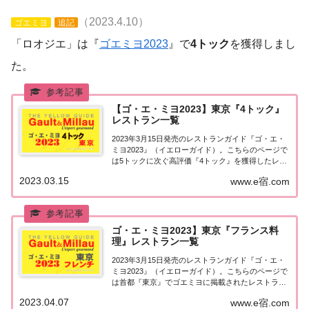
（2023.4.10）
ゴエミヨ
追記
「ロオジエ」は『
ゴエミヨ2023
』で
4トック
を獲得しまし
た。
【ゴ・エ・ミヨ2023】東京『4トック』
レストラン一覧
2023年3月15日発売のレストランガイド『ゴ・エ・
ミヨ2023』（イエローガイド）。こちらのページで
は5トックに次ぐ高評価『4トック』を獲得したレス
トランのうち、『東京エリア』について一覧にまと
2023.03.15
www.e宿.com
めました。ゴエミヨ2023『4トック』東京関東「東
京エリア」で「ゴ・エ・ミヨ2023...
ゴ・エ・ミヨ2023】東京『フランス料
理』レストラン一覧
2023年3月15日発売のレストランガイド『ゴ・エ・
ミヨ2023』（イエローガイド）。こちらのページで
は首都『東京』でゴエミヨに掲載されたレストラン
のうち「フランス料理（フレンチ）」のお店を一覧
2023.04.07
www.e宿.com
にまとめました。ゴエミヨ2023『東京』フレンチ関