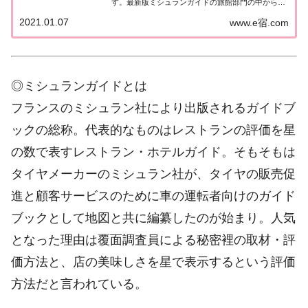
す。最新版ミシュランガイドの旅館部門の中から最
高評価の『5つ星★★★★★』を獲得した旅館をま
2021.01.07
www.e宿.com
とめてみました♪ いずれも人気ランキングなどで常
に上位を賑わす有名旅館。各旅館の情報と口コミ評
価...
◎ミシュランガイドとは
フランスのミシュラン社により出版されるガイドブ
ックの総称。代表的なものはレストランの評価を星
の数で表すレストラン・ホテルガイド。そもそもは
タイヤメーカーのミシュラン社が、タイヤの販売促
進と顧客サービスのために車の運転者向けのガイド
ブックとして地図と共に編纂したのが始まり。人気
となった理由は覆面調査員による秘密裡の取材・評
価方法と、店の美味しさを星で表示するという評価
方法だと言われている。