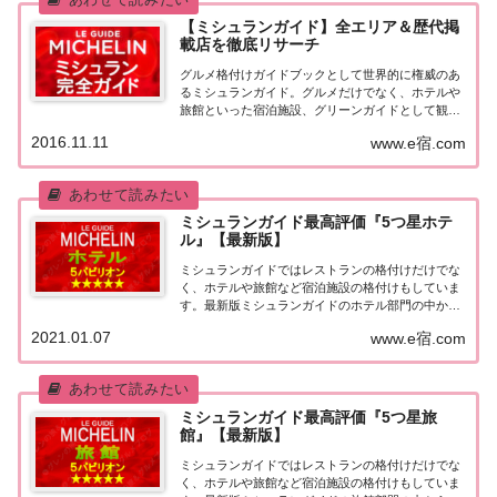
【ミシュランガイド】全エリア＆歴代掲
載店を徹底リサーチ
グルメ格付けガイドブックとして世界的に権威のあ
るミシュランガイド。グルメだけでなく、ホテルや
旅館といった宿泊施設、グリーンガイドとして観光
スポットなどのガイドブックも展開しています。日
2016.11.11
www.e宿.com
本版としては、2007年11月20日に「ミシュランガイ
ド東京版2008」が発売されてからエリアを...
ミシュランガイド最高評価『5つ星ホテ
ル』【最新版】
ミシュランガイドではレストランの格付けだけでな
く、ホテルや旅館など宿泊施設の格付けもしていま
す。最新版ミシュランガイドのホテル部門の中から
最高評価の『5つ星★★★★★』を獲得したホテル
2021.01.07
www.e宿.com
をまとめてみました♪ いずれのホテルも人気ランキ
ングなどで常に上位を賑わす有名ホテル。各ホテル
の...
ミシュランガイド最高評価『5つ星旅
館』【最新版】
ミシュランガイドではレストランの格付けだけでな
く、ホテルや旅館など宿泊施設の格付けもしていま