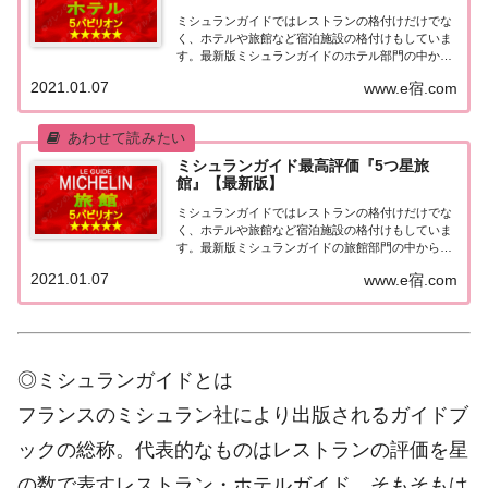
ミシュランガイドではレストランの格付けだけでな
く、ホテルや旅館など宿泊施設の格付けもしていま
す。最新版ミシュランガイドのホテル部門の中から
最高評価の『5つ星★★★★★』を獲得したホテル
2021.01.07
www.e宿.com
をまとめてみました♪ いずれのホテルも人気ランキ
ングなどで常に上位を賑わす有名ホテル。各ホテル
の...
ミシュランガイド最高評価『5つ星旅
館』【最新版】
ミシュランガイドではレストランの格付けだけでな
く、ホテルや旅館など宿泊施設の格付けもしていま
す。最新版ミシュランガイドの旅館部門の中から最
高評価の『5つ星★★★★★』を獲得した旅館をま
2021.01.07
www.e宿.com
とめてみました♪ いずれも人気ランキングなどで常
に上位を賑わす有名旅館。各旅館の情報と口コミ評
価...
◎ミシュランガイドとは
フランスのミシュラン社により出版されるガイドブ
ックの総称。代表的なものはレストランの評価を星
の数で表すレストラン・ホテルガイド。そもそもは