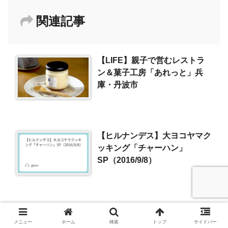
関連記事
【LIFE】親子で営むレストラ
ン＆菓子工房「あれっと」兵
庫・丹波市
【ヒルナンデス】大ヨコヤマク
ッキング「チャーハン」
SP（2016/9/8）
【ミシュランガイド兵庫
2016】ビブグルマン（姫路・
メニュー
ホーム
検索
トップ
サイドバー