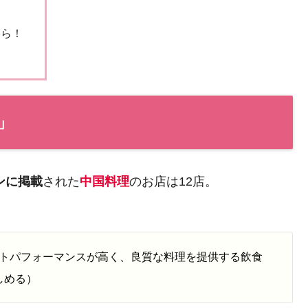
ちら！
め
」
ンに掲載
された
中国料理
のお店は12店。
トパフォーマンスが高く、良質な料理を提供する飲食
しめる）