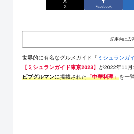
X
Facebook
記事内に広
世界的に有名なグルメガイド『
ミシュランガ
【
ミシュランガイド東京2023
】
が2022年1
ビブグルマン
に掲載された
「中華料理」
を一