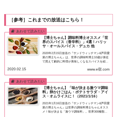
［参考］これまでの放送はこちら！
【博士ちゃん】調味料博士オススメ「世
界のスパイス（香辛料）」4選！ハリッ
サ・オールスパイス・デュカ 他
2020年2月15日放送の『サンドウィッチマン&芦田愛
菜の博士ちゃん』は、世界の調味料博士10歳が身近
で買えて劇的に料理が美味しくなるスパイスを紹
介！ハリッサ・オールスパイス・デュカ・ケイジャ
2020.02.15
www.e宿.com
ンシーズニングなど、登場した香辛料をまとめまし
た♪調味料博士オススメ「世界のスパイス」4...
【博士ちゃん】「味が決まる激ウマ調味
料」卵かけごはん・ポテトサラダ・アイ
ス・オムライスに！（2021/1/16）
2021年1月16日放送の『サンドウィッチマン&芦田愛
菜の博士ちゃん』は世界の調味料博士ちゃんオスス
メ！味が決まる「激ウマ調味料」。世界300種類の
調味料を知り尽くした博士ちゃん・竹田かるぃーと