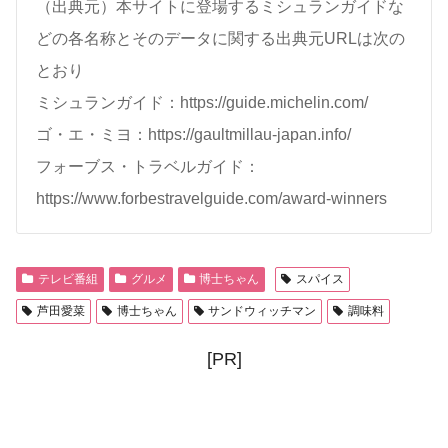
（出典元）本サイトに登場するミシュランガイドな
どの各名称とそのデータに関する出典元URLは次の
とおり
ミシュランガイド：https://guide.michelin.com/
ゴ・エ・ミヨ：https://gaultmillau-japan.info/
フォーブス・トラベルガイド：
https://www.forbestravelguide.com/award-winners
テレビ番組
グルメ
博士ちゃん
スパイス
芦田愛菜
博士ちゃん
サンドウィッチマン
調味料
[PR]