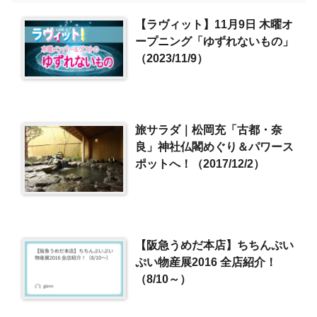
【ラヴィット】11月9日 木曜オ
ープニング「ゆずれないもの」
（2023/11/9）
旅サラダ｜松岡充「古都・奈
良」神社仏閣めぐり＆パワース
ポットへ！（2017/12/2）
【阪急うめだ本店】ちちんぷい
ぷい物産展2016 全店紹介！
（8/10～）