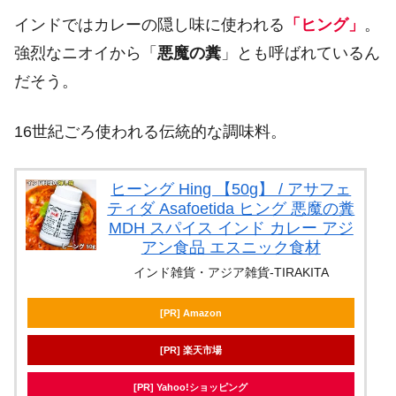
インドではカレーの隠し味に使われる
「ヒング」
。
強烈なニオイから「
悪魔の糞
」とも呼ばれているん
だそう。
16世紀ごろ使われる伝統的な調味料。
ヒーング Hing 【50g】 / アサフェ
ティダ Asafoetida ヒング 悪魔の糞
MDH スパイス インド カレー アジ
アン食品 エスニック食材
インド雑貨・アジア雑貨-TIRAKITA
[PR] Amazon
[PR] 楽天市場
[PR] Yahoo!ショッピング