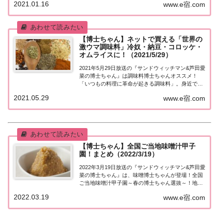
2021.01.16
www.e宿.com
くんがオススメする最強調味料に大興奮！卵かけご
はん・ポテトサラダ・アイスなど「身近な料...
【博士ちゃん】ネットで買える「世界の
激ウマ調味料」冷奴・納豆・コロッケ・
オムライスに！（2021/5/29）
2021年5月29日放送の『サンドウィッチマン&芦田愛
菜の博士ちゃん』は調味料博士ちゃんオススメ！
「いつもの料理に革命が起きる調味料」。身近で買
える絶品調味料が続々登場！博士ちゃん直伝のレシ
2021.05.29
www.e宿.com
ピ付きで紹介します！元料理人、和牛・水田と料理
対決も！？紹介されたスパイスをまとめました！...
【博士ちゃん】全国ご当地味噌汁甲子
園！まとめ（2022/3/19）
2022年3月19日放送の『サンドウィッチマン&芦田愛
菜の博士ちゃん』は、味噌博士ちゃんが登場！全国
ご当地味噌汁甲子園～春の博士ちゃん選抜～！地域
ごとに味噌も具材も違う激ウマみそ汁！紹介された
2022.03.19
www.e宿.com
情報をまとめました！全国ご当地味噌汁甲子園～春
の博士ちゃん選抜～小学校の自由研究で6年連...