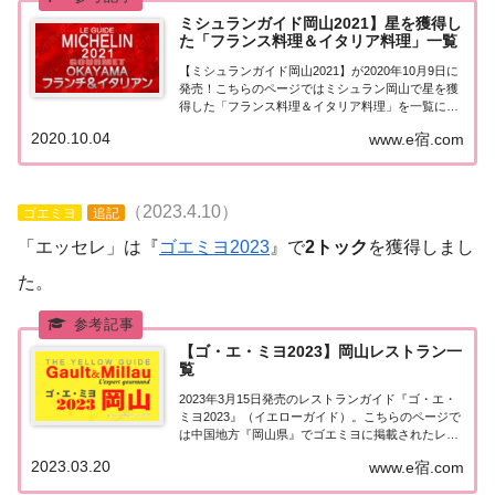
ミシュランガイド岡山2021】星を獲得し
た「フランス料理＆イタリア料理」一覧
【ミシュランガイド岡山2021】が2020年10月9日に
発売！こちらのページではミシュラン岡山で星を獲
得した「フランス料理＆イタリア料理」を一覧にま
とめました。ミシュラン岡山2021「フランス料理＆
2020.10.04
www.e宿.com
イタリア料理」「ミシュランガイド岡山2021」で星
を獲得したフランス料理（フレンチ...
（2023.4.10）
ゴエミヨ
追記
「エッセレ」は『
ゴエミヨ2023
』で
2トック
を獲得しまし
た。
【ゴ・エ・ミヨ2023】岡山レストラン一
覧
2023年3月15日発売のレストランガイド『ゴ・エ・
ミヨ2023』（イエローガイド）。こちらのページで
は中国地方『岡山県』でゴエミヨに掲載されたレス
トランの情報を一覧にまとめました。ゴエミヨ
2023.03.20
www.e宿.com
2023『岡山県』中国地方「岡山エリア」で「ゴ・
エ・ミヨ2023」に掲載されたお店は8軒。...