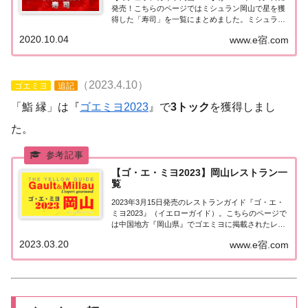
発売！こちらのページではミシュラン岡山で星を獲
得した「寿司」を一覧にまとめました。ミシュラン
岡山2021「寿司」「ミシュランガイド岡山2021」で
2020.10.04
www.e宿.com
星を獲得した寿司のお店は4店（3つ星0店、2つ星1
店、1つ星3店）。２つ星「寿...
（2023.4.10）
ゴエミヨ
追記
「鮨 縁」は『
ゴエミヨ2023
』で
3トック
を獲得しまし
た。
【ゴ・エ・ミヨ2023】岡山レストラン一
覧
2023年3月15日発売のレストランガイド『ゴ・エ・
ミヨ2023』（イエローガイド）。こちらのページで
は中国地方『岡山県』でゴエミヨに掲載されたレス
トランの情報を一覧にまとめました。ゴエミヨ
2023.03.20
www.e宿.com
2023『岡山県』中国地方「岡山エリア」で「ゴ・
エ・ミヨ2023」に掲載されたお店は8軒。...