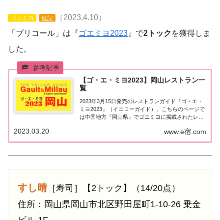
（2023.4.10）
ゴエミヨ
追記
「ブリコール」は『
ゴエミヨ2023
』で
2トック
を獲得しま
した。
【ゴ・エ・ミヨ2023】岡山レストラン一
覧
2023年3月15日発売のレストランガイド『ゴ・エ・
ミヨ2023』（イエローガイド）。こちらのページで
は中国地方『岡山県』でゴエミヨに掲載されたレス
トランの情報を一覧にまとめました。ゴエミヨ
2023.03.20
www.e宿.com
2023『岡山県』中国地方「岡山エリア」で「ゴ・
エ・ミヨ2023」に掲載されたお店は8軒。...
すし晴
［寿司］【2トック】（14/20点）
住所：岡山県岡山市北区野田屋町1-10-26 乗金
ビル 1F