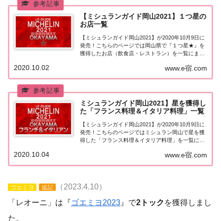
【ミシュランガイド岡山2021】１つ星の
お店一覧
【ミシュランガイド岡山2021】が2020年10月9日に
発売！こちらのページでは岡山県で『１つ星★』を
獲得したお店（飲食店・レストラン）を一覧にまと
めました。ミシュランガイド岡山2021『1つ星』ミ
2020.10.02
www.e宿.com
シュランガイド岡山2021で「1つ星」を獲得したお
店は18軒。岡山市：13軒ゴエミ...
ミシュランガイド岡山2021】星を獲得し
た「フランス料理＆イタリア料理」一覧
【ミシュランガイド岡山2021】が2020年10月9日に
発売！こちらのページではミシュラン岡山で星を獲
得した「フランス料理＆イタリア料理」を一覧にま
とめました。ミシュラン岡山2021「フランス料理＆
2020.10.04
www.e宿.com
イタリア料理」「ミシュランガイド岡山2021」で星
を獲得したフランス料理（フレンチ...
（2023.4.10）
ゴエミヨ
追記
「レオーニ」は『
ゴエミヨ2023
』で
2トック
を獲得しまし
た。