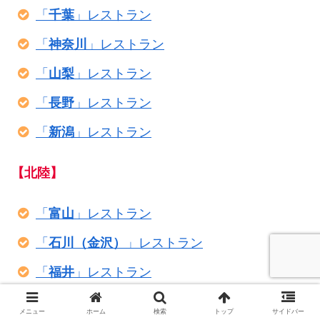
「
千葉
」レストラン
「
神奈川
」レストラン
「
山梨
」レストラン
「
長野
」レストラン
「
新潟
」レストラン
【北陸】
「
富山
」レストラン
「
石川（金沢）
」レストラン
「
福井
」レストラン
【東海】
メニュー
ホーム
検索
トップ
サイドバー