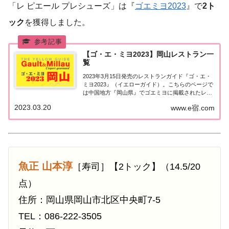
「レ ピエール プレシューズ」は『
ゴエミヨ2023
』で
2ト
ック
を獲得しました。
【ゴ・エ・ミヨ2023】岡山レストラン一
覧
2023年3月15日発売のレストランガイド『ゴ・エ・
ミヨ2023』（イエローガイド）。こちらのページで
は中国地方『岡山県』でゴエミヨに掲載されたレス
トランの情報を一覧にまとめました。ゴエミヨ
2023.03.20
www.e宿.com
2023『岡山県』中国地方「岡山エリア」で「ゴ・
エ・ミヨ2023」に掲載されたお店は8軒。...
魚正 山本淳
［寿司］【2トック】（14.5/20
点）
住所：岡山県岡山市北区中央町7-5
TEL：086-222-3505