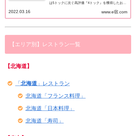
は5トックに次ぐ高評価『4トック』を獲得したお店
（飲食店・レストラン）のうち、関西エリア（京
2022.03.16
www.e宿.com
都・大阪・兵庫 神戸）について一覧にまとめまし
た。ゴエミヨ2022関西『4トック』ゴエ...
【エリア別】レストラン一覧
【北海道】
「
北海道
」レストラン
北海道「フランス料理」
北海道「日本料理」
北海道「寿司」