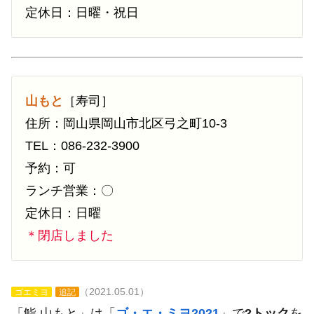
定休日：日曜・祝日
山もと
［寿司］
住所：岡山県岡山市北区弓之町10-3
TEL：086-232-3900
予約：可
ランチ営業：〇
定休日：日曜
＊閉店しました
（2021.05.01）
ゴエミヨ
追記
「鮨 山もと」は「
ゴ・エ・ミヨ2021
」で
2トック
を