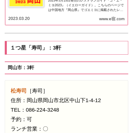
2023年3月15日発売のレストランガイド『ゴ・エ・
ミヨ2023』（イエローガイド）。こちらのページで
は中国地方『岡山県』でゴエミヨに掲載されたレス
トランの情報を一覧にまとめました。ゴエミヨ
2023.03.20
www.e宿.com
2023『岡山県』中国地方「岡山エリア」で「ゴ・
エ・ミヨ2023」に掲載されたお店は8軒。...
１つ星「寿司」：3軒
岡山市：3軒
松寿司
［寿司］
住所：岡山県岡山市北区中山下1-4-12
TEL：086-224-3248
予約：可
ランチ営業：〇