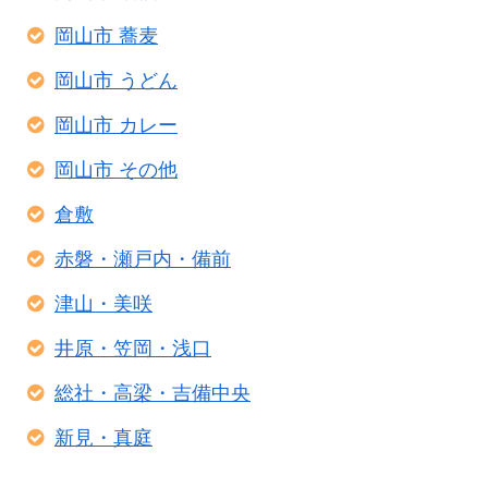
岡山市 蕎麦
岡山市 うどん
岡山市 カレー
岡山市 その他
倉敷
赤磐・瀬戸内・備前
津山・美咲
井原・笠岡・浅口
総社・高梁・吉備中央
新見・真庭