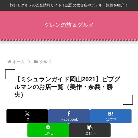
旅行とグルメの総合情報サイト！話題の飲食店やホテル・旅館を紹介！
グレンの旅＆グルメ
ホーム
グルメ
【ミシュランガイド岡山2021】ビブグ
ルマンのお店一覧（美作・奈義・勝
央）
X
Facebook
はてブ
LINE
コピー