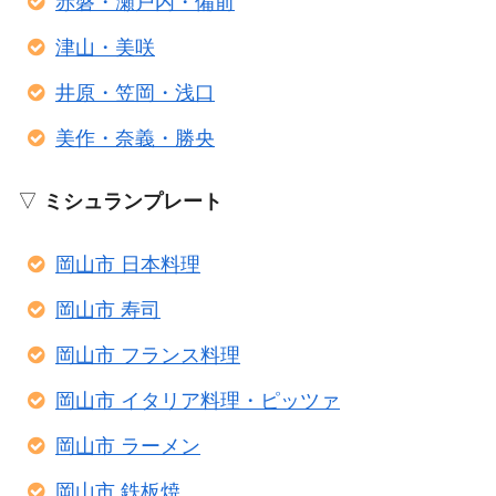
赤磐・瀬戸内・備前
津山・美咲
井原・笠岡・浅口
美作・奈義・勝央
▽
ミシュランプレート
岡山市 日本料理
岡山市 寿司
岡山市 フランス料理
岡山市 イタリア料理・ピッツァ
岡山市 ラーメン
岡山市 鉄板焼