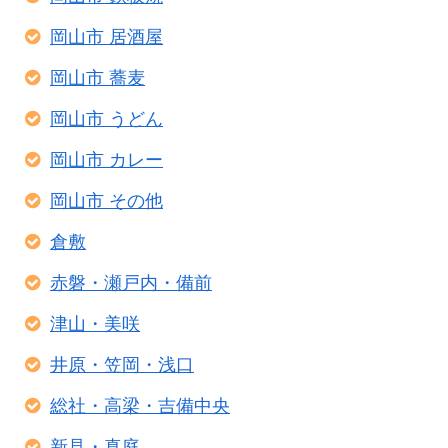
岡山市 居酒屋
岡山市 蕎麦
岡山市 うどん
岡山市 カレー
岡山市 その他
倉敷
赤磐・瀬戸内・備前
津山・美咲
井原・笠岡・浅口
総社・高梁・吉備中央
新見・真庭