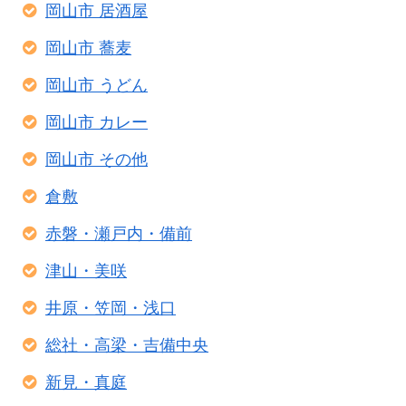
岡山市 居酒屋
岡山市 蕎麦
岡山市 うどん
岡山市 カレー
岡山市 その他
倉敷
赤磐・瀬戸内・備前
津山・美咲
井原・笠岡・浅口
総社・高梁・吉備中央
新見・真庭