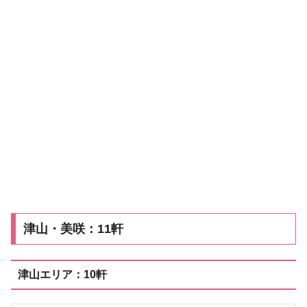
津山・美咲：11軒
津山エリア：10軒