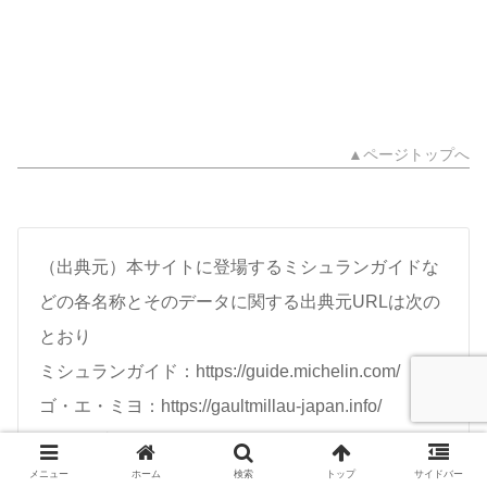
▲ページトップへ
（出典元）本サイトに登場するミシュランガイドな
どの各名称とそのデータに関する出典元URLは次の
とおり
ミシュランガイド：https://guide.michelin.com/
ゴ・エ・ミヨ：https://gaultmillau-japan.info/
フォーブス・トラベルガイド：
https://www.forbestravelguide.com/award-winners
メニュー
ホーム
検索
トップ
サイドバー