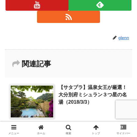
glenn
関連記事
【サタプラ】温泉女王が厳選！
大分別府ミシュラン３つ星の名
湯（2018/3/3）
メニュー
ホーム
検索
トップ
サイドバー