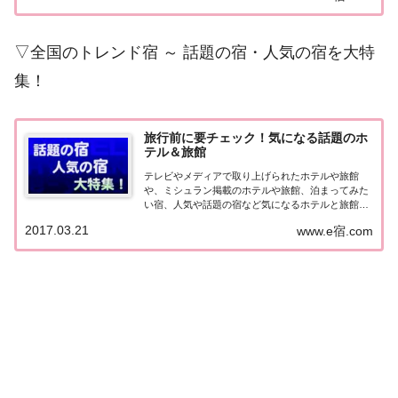
に上位を賑わす有名旅館。各旅館の情報と口コミ評
価...
▽全国のトレンド宿 ～ 話題の宿・人気の宿を大特
集！
旅行前に要チェック！気になる話題のホ
テル＆旅館
テレビやメディアで取り上げられたホテルや旅館
や、ミシュラン掲載のホテルや旅館、泊まってみた
い宿、人気や話題の宿など気になるホテルと旅館の
情報をまとめました。旅行や出張前にチェックして
2017.03.21
www.e宿.com
みてください♪気になる話題のホテル＆旅館北海
道・東北の宿北海道の宿 メディア（TV）掲載 開
業・リ...