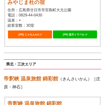
みやじま杜の宿
住所：広島県廿日市市宮島町大元公園
電話：0829-44-0430
温泉：×
総客室数：30室
[PR] じゃらんnet
[PR] 楽天トラベル
県北・三次エリア
帝釈峡 温泉旅館 錦彩館
（きんさいかん）［庄
原・神石］
帝釈峡 温泉旅館 錦彩館