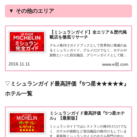
▼
その他のエリア
【ミシュランガイド】全エリア＆歴代掲
載店を徹底リサーチ
グルメ格付けガイドブックとして世界的に権威のあ
るミシュランガイド。グルメだけでなく、ホテルや
旅館といった宿泊施設、グリーンガイドとして観光
スポットなどのガイドブックも展開しています。日
2016.11.11
www.e宿.com
本版としては、2007年11月20日に「ミシュランガイ
ド東京版2008」が発売されてからエリアを...
▽
ミシュランガイド最高評価『5つ星★★★★★』
ホテル一覧
ミシュランガイド最高評価『5つ星ホテ
ル』【最新版】
ミシュランガイドではレストランの格付けだけでな
く、ホテルや旅館など宿泊施設の格付けもしていま
す。最新版ミシュランガイドのホテル部門の中から