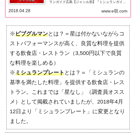
ランガイド広島【ジャンル別】『ミシュランガイド
広島』をジャンル別にまとめてみました。（出典
2018.04.28
www.e宿.com
元：）ミシュランガイド広島2018広島レストラン
2018【ジャンル別】 星を獲得した「和食・日本料...
※
ビブグルマン
とは？＝星は付かないながらコ
ストパフォーマンスが高く、良質な料理を提供
する飲食店・レストラン（3,500円以下で良質
な料理を楽しめる）
※
ミシュランプレート
とは？＝「ミシュランの
基準を満たした料理」を提供する飲食店・レス
トラン。これまでは「星なし」（調査員オスス
メ）として掲載されていましたが、2018年4月
12日より「ミシュランプレート」に変更となり
ました。