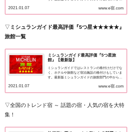
最高評価の『5つ星★★★★★』を獲得したホテル
2021.01.07
www.e宿.com
をまとめてみました♪ いずれのホテルも人気ランキ
ングなどで常に上位を賑わす有名ホテル。各ホテル
の...
▽
ミシュランガイド最高評価『5つ星★★★★★』
旅館一覧
ミシュランガイド最高評価『5つ星旅
館』【最新版】
ミシュランガイドではレストランの格付けだけでな
く、ホテルや旅館など宿泊施設の格付けもしていま
す。最新版ミシュランガイドの旅館部門の中から最
高評価の『5つ星★★★★★』を獲得した旅館をま
2021.01.07
www.e宿.com
とめてみました♪ いずれも人気ランキングなどで常
に上位を賑わす有名旅館。各旅館の情報と口コミ評
価...
▽全国のトレンド宿 ～ 話題の宿・人気の宿を大特
集！