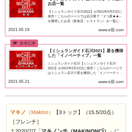
お店一覧
【ミシュランガイド石川2021】が2021年5月21日に
発売！こちらのページでは石川県で『２つ星★★』
を獲得したお店（飲食店・レストラン）を一覧にま
とめました。ミシュランガイド石川2021『２つ星』
2021.05.19
www.e宿.com
ミシュランガイド石川2021で「２つ星」を獲得した
お店は12軒。金沢市：9軒ゴエミ...
【ミシュランガイド石川2021】星を獲得
した「イノベーティブ」一覧
ミシュランガイド石川【ミシュランガイド石川
2021】が2021年5月21日に発売！こちらのページで
はミシュラン石川で星を獲得した「イノベーティ
ブ」を一覧にまとめました。ミシュラン石川
2021.05.21
www.e宿.com
2021「イノベーティブ」「ミシュランガイド石川
2021」で星を獲得したイノベーティブのお店は2
店...
マキノ
（Makino）
【3トック】（15.5/20点）
［フレンチ］
＊2020/7/7「
マキノンチ（MAKINONCÎ）
」に