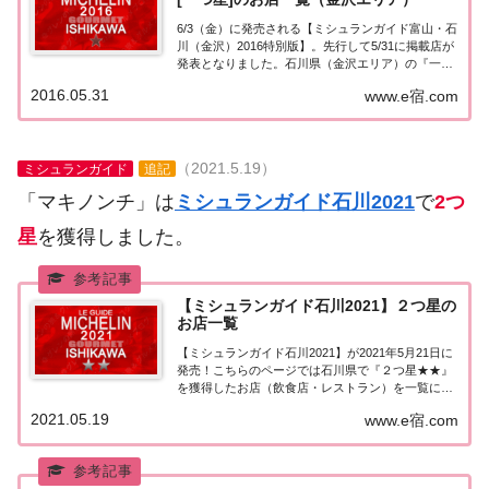
6/3（金）に発売される【ミシュランガイド富山・石
川（金沢）2016特別版】。先行して5/31に掲載店が
発表となりました。石川県（金沢エリア）の『一つ
星★』掲載店を一覧にまとめました。ミシュラン石
2016.05.31
www.e宿.com
川（金沢） １つ星「ミシュランガイド富山・石川
2016特別版」の石川・金沢エリアで１...
（2021.5.19）
ミシュランガイド
追記
「マキノンチ」は
ミシュランガイド石川2021
で
2つ
星
を獲得しました。
【ミシュランガイド石川2021】２つ星の
お店一覧
【ミシュランガイド石川2021】が2021年5月21日に
発売！こちらのページでは石川県で『２つ星★★』
を獲得したお店（飲食店・レストラン）を一覧にま
とめました。ミシュランガイド石川2021『２つ星』
2021.05.19
www.e宿.com
ミシュランガイド石川2021で「２つ星」を獲得した
お店は12軒。金沢市：9軒ゴエミ...