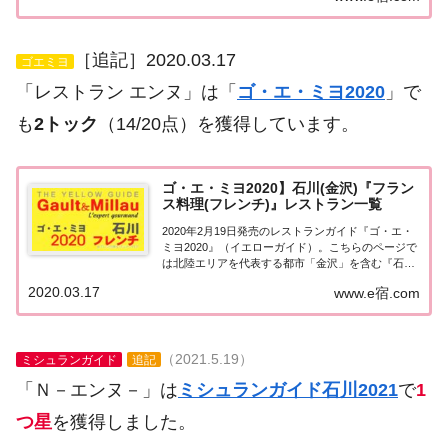
2016特別版」の石川・金沢エリアで１...
［追記］2020.03.17
ゴエミヨ
「レストラン エンヌ」は「
ゴ・エ・ミヨ2020
」で
も
2トック
（14/20点）を獲得しています。
ゴ・エ・ミヨ2020】石川(金沢)『フラン
ス料理(フレンチ)』レストラン一覧
2020年2月19日発売のレストランガイド『ゴ・エ・
ミヨ2020』（イエローガイド）。こちらのページで
は北陸エリアを代表する都市「金沢」を含む『石川
県』のレストランのうち「フランス料理（フレン
2020.03.17
www.e宿.com
チ）」のお店の情報について一覧にまとめました。
ゴエミヨ2020石川(金沢)「フランス料理...
（2021.5.19）
ミシュランガイド
追記
「Ｎ－エンヌ－」は
ミシュランガイド石川2021
で
1
つ星
を獲得しました。