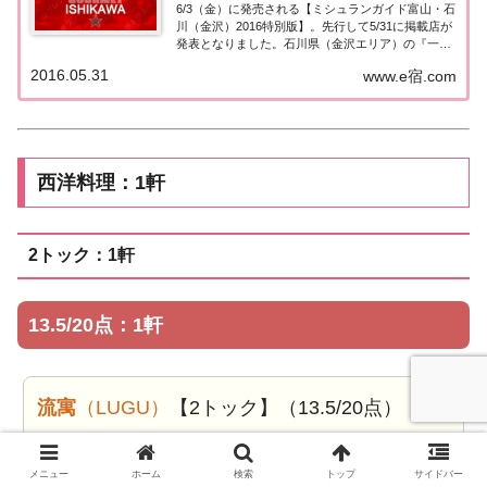
6/3（金）に発売される【ミシュランガイド富山・石
川（金沢）2016特別版】。先行して5/31に掲載店が
発表となりました。石川県（金沢エリア）の『一つ
星★』掲載店を一覧にまとめました。ミシュラン石
2016.05.31
www.e宿.com
川（金沢） １つ星「ミシュランガイド富山・石川
2016特別版」の石川・金沢エリアで１...
西洋料理：1軒
2トック：1軒
13.5/20点：1軒
流寓
（LUGU）
【2トック】（13.5/20点）［西
洋料理］
住所：石川県金沢市主計町2-10
メニュー
ホーム
検索
トップ
サイドバー