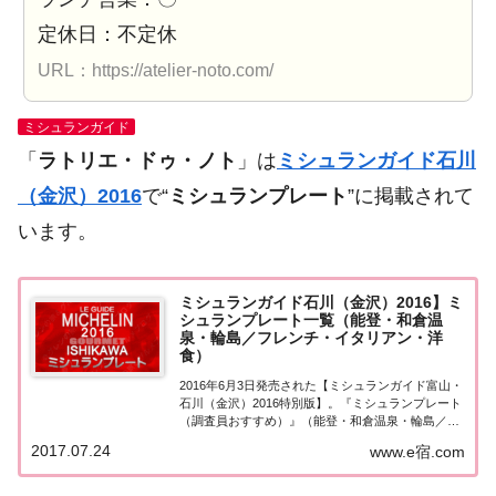
定休日：不定休
URL：https://atelier-noto.com/
ミシュランガイド
「
ラトリエ・ドゥ・ノト
」は
ミシュランガイド石川
（金沢）2016
で“
ミシュランプレート
”に掲載されて
います。
ミシュランガイド石川（金沢）2016】ミ
シュランプレート一覧（能登・和倉温
泉・輪島／フレンチ・イタリアン・洋
食）
2016年6月3日発売された【ミシュランガイド富山・
石川（金沢）2016特別版】。『ミシュランプレート
（調査員おすすめ）』（能登・和倉温泉・輪島／フ
レンチ・イタリアン・洋食）掲載店を一覧にまとめ
2017.07.24
www.e宿.com
ました。ミシュラン石川2016 ［ミシュランプレー
ト］「ミシュランガイド富山・石川20...