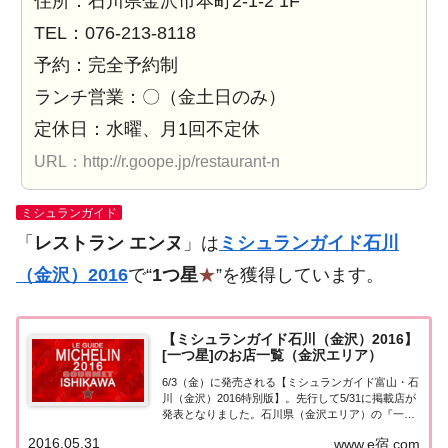
住所：石川県金沢市本町2-1-2 1F
TEL：076-213-8118
予約：完全予約制
ランチ営業：〇（金土日のみ）
定休日：水曜、月1回不定休
URL：http://r.goope.jp/restaurant-n
ミシュランガイド
「
レストラン エンヌ
」は
ミシュランガイド石川
（金沢）2016
で“
1つ星
★
”を獲得しています。
【ミシュランガイド石川（金沢）2016】
[一つ星]のお店一覧（金沢エリア）
6/3（金）に発売される【ミシュランガイド富山・石
川（金沢）2016特別版】。先行して5/31に掲載店が
発表となりました。石川県（金沢エリア）の『一つ
星★』掲載店を一覧にまとめました。ミシュラン石
2016.05.31
www.e宿.com
川（金沢） １つ星「ミシュランガイド富山・石川