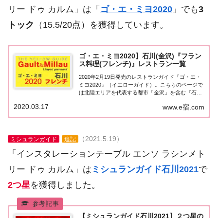
リー ドゥ カルム」は「
ゴ・エ・ミヨ2020
」でも
3
トック
（15.5/20点）を獲得しています。
ゴ・エ・ミヨ2020】石川(金沢)『フラン
ス料理(フレンチ)』レストラン一覧
2020年2月19日発売のレストランガイド『ゴ・エ・
ミヨ2020』（イエローガイド）。こちらのページで
は北陸エリアを代表する都市「金沢」を含む『石川
県』のレストランのうち「フランス料理（フレン
2020.03.17
www.e宿.com
チ）」のお店の情報について一覧にまとめました。
ゴエミヨ2020石川(金沢)「フランス料理...
（2021.5.19）
ミシュランガイド
追記
「インスタレーションテーブル エンソ ラシンメト
リー ドゥ カルム」は
ミシュランガイド石川2021
で
2つ星
を獲得しました。
【ミシュランガイド石川2021】２つ星の