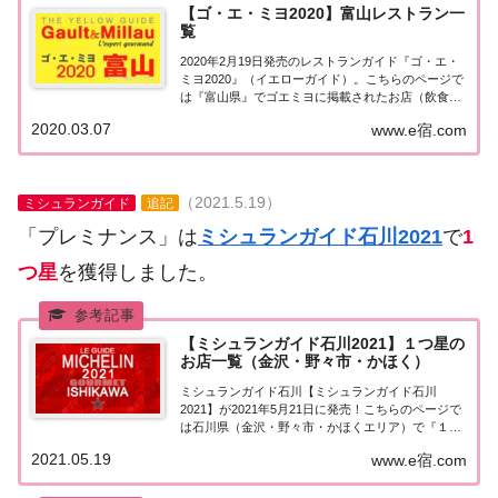
【ゴ・エ・ミヨ2020】富山レストラン一
覧
2020年2月19日発売のレストランガイド『ゴ・エ・
ミヨ2020』（イエローガイド）。こちらのページで
は『富山県』でゴエミヨに掲載されたお店（飲食
店・レストラン）の情報を一覧にまとめました。ゴ
2020.03.07
www.e宿.com
エミヨ2020『富山県』北陸「富山県エリア」で
「ゴ・エ・ミヨ2020」に獲得されたお店は...
（2021.5.19）
ミシュランガイド
追記
「プレミナンス」は
ミシュランガイド石川2021
で
1
つ星
を獲得しました。
【ミシュランガイド石川2021】１つ星の
お店一覧（金沢・野々市・かほく）
ミシュランガイド石川【ミシュランガイド石川
2021】が2021年5月21日に発売！こちらのページで
は石川県（金沢・野々市・かほくエリア）で『１つ
星★』を獲得したお店（飲食店・レストラン）を一
2021.05.19
www.e宿.com
覧にまとめました。ミシュランガイド石川2021『１
つ星』ミシュランガイド石川2021「金沢...