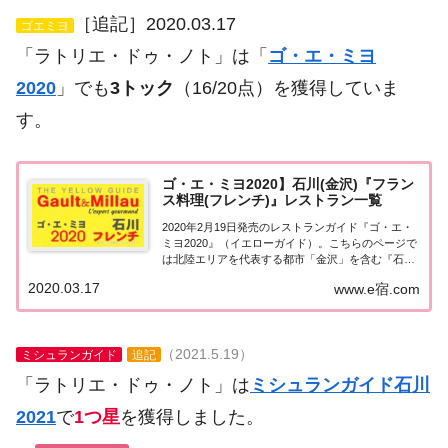
［追記］2020.03.17
ゴエミヨ
「ラトリエ・ドゥ・ノト」は「
ゴ・エ・ミヨ
2020
」でも
3トック
（16/20点）を獲得していま
す。
ゴ・エ・ミヨ2020】石川(金沢)『フラン
ス料理(フレンチ)』レストラン一覧
2020年2月19日発売のレストランガイド『ゴ・エ・
ミヨ2020』（イエローガイド）。こちらのページで
は北陸エリアを代表する都市「金沢」を含む『石川
県』のレストランのうち「フランス料理（フレン
2020.03.17
www.e宿.com
チ）」のお店の情報について一覧にまとめました。
ゴエミヨ2020石川(金沢)「フランス料理...
（2021.5.19）
ミシュランガイド
追記
「ラトリエ・ドゥ・ノト」は
ミシュランガイド石川
2021
で
1つ星
を獲得しました。