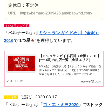
定休日：不定休
URL：https://bernard-2009425.amebaownd.com/
ミシュランガイド
「
ベルナール
」は
ミシュランガイド石川（金沢）
2016
で“
1つ星
★
”を獲得しています。
【ミシュランガイド石川（金沢）2016】
[一つ星]のお店一覧（金沢エリア）
6/3（金）に発売される【ミシュランガイド富山・石
川（金沢）2016特別版】。先行して5/31に掲載店が
発表となりました。石川県（金沢エリア）の『一つ
星★』掲載店を一覧にまとめました。ミシュラン石
2016.05.31
www.e宿.com
川（金沢） １つ星「ミシュランガイド富山・石川
2016特別版」の石川・金沢エリアで１...
［追記］2020.03.17
ゴエミヨ
「ベルナール」は「
ゴ・エ・ミヨ2020
」で
3トック