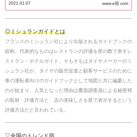
2021.01.07
www.e宿.com
とめてみました♪ いずれも人気ランキングなどで常
に上位を賑わす有名旅館。各旅館の情報と口コミ評
価...
◎ミシュランガイドとは
フランスのミシュラン社により出版されるガイドブックの
総称。代表的なものはレストランの評価を星の数で表すレ
ストラン・ホテルガイド。そもそもはタイヤメーカーのミ
シュラン社が、タイヤの販売促進と顧客サービスのために
車の運転者向けのガイドブックとして地図と共に編纂した
のが始まり。人気となった理由は覆面調査員による秘密裡
の取材・評価方法と、店の美味しさを星で表示するという
評価方法だと言われている。
▽全国のトレンド宿