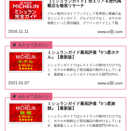
【ミシュランガイド】全エリア＆歴代掲
載店を徹底リサーチ
グルメ格付けガイドブックとして世界的に権威のあ
るミシュランガイド。グルメだけでなく、ホテルや
旅館といった宿泊施設、グリーンガイドとして観光
スポットなどのガイドブックも展開しています。日
2016.11.11
www.e宿.com
本版としては、2007年11月20日に「ミシュランガイ
ド東京版2008」が発売されてからエリアを...
ミシュランガイド最高評価『5つ星ホテ
ル』【最新版】
ミシュランガイドではレストランの格付けだけでな
く、ホテルや旅館など宿泊施設の格付けもしていま
す。最新版ミシュランガイドのホテル部門の中から
最高評価の『5つ星★★★★★』を獲得したホテル
2021.01.07
www.e宿.com
をまとめてみました♪ いずれのホテルも人気ランキ
ングなどで常に上位を賑わす有名ホテル。各ホテル
の...
ミシュランガイド最高評価『5つ星旅
館』【最新版】
ミシュランガイドではレストランの格付けだけでな
く、ホテルや旅館など宿泊施設の格付けもしていま
す。最新版ミシュランガイドの旅館部門の中から最
高評価の『5つ星★★★★★』を獲得した旅館をま