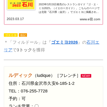
2023年3月15日発売のレストランガイド『ゴ・エ・
ミヨ2023』（イエローガイド）。こちらのページで
は北陸『石川県（金沢）』でゴエミヨに掲載された
レストランの情報を一覧にまとめました。ゴエミヨ
2023.03.17
www.e宿.com
2023『石川県』北陸「石川エリア」で「ゴ・エ・ミ
ヨ2023」に掲載されたお店は21軒...
ゴエミヨ
追記
＊「フィルドール」は『
ゴエミヨ2026
』の
石川エ
リア
で
3トック
を獲得
ルディック
（ludique）［フレンチ］
NEW!!
住所：石川県金沢市久安6-185-1-2
TEL：076-255-7728
予約：可
ランチ営業：〇