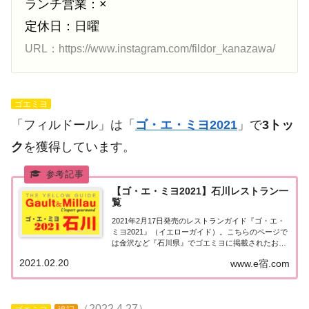
ランチ営業：×
定休日：日曜
URL：https://www.instagram.com/fildor_kanazawa/
ゴエミヨ
「フィルドール」は「
ゴ・エ・ミヨ2021
」で
3トッ
ク
を獲得しています。
【ゴ・エ・ミヨ2021】石川レストラン一
覧
2021年2月17日発売のレストランガイド『ゴ・エ・
ミヨ2021』（イエローガイド）。こちらのページで
は金沢など『石川県』でゴエミヨに掲載されたお店
（飲食店・レストラン）の情報を一覧にまとめまし
2021.02.20
www.e宿.com
た。ゴエミヨ2021『石川県』北陸「石川エリア」で
「ゴ・エ・ミヨ2021」に掲載された...
（2022.4.27）