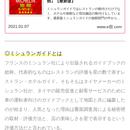
館』【最新版】
ミシュランガイドではレストランの格付けだけでな
く、ホテルや旅館など宿泊施設の格付けもしていま
す。最新版ミシュランガイドの旅館部門の中から最
高評価の『5つ星★★★★★』を獲得した旅館をま
2021.01.07
www.e宿.com
とめてみました♪ いずれも人気ランキングなどで常
に上位を賑わす有名旅館。各旅館の情報と口コミ評
価...
◎ミシュランガイドとは
フランスのミシュラン社により出版されるガイドブックの
総称。代表的なものはレストランの評価を星の数で表すレ
ストラン・ホテルガイド。そもそもはタイヤメーカーのミ
シュラン社が、タイヤの販売促進と顧客サービスのために
車の運転者向けのガイドブックとして地図と共に編纂した
のが始まり。人気となった理由は覆面調査員による秘密裡
の取材・評価方法と、店の美味しさを星で表示するという
評価方法だと言われている。