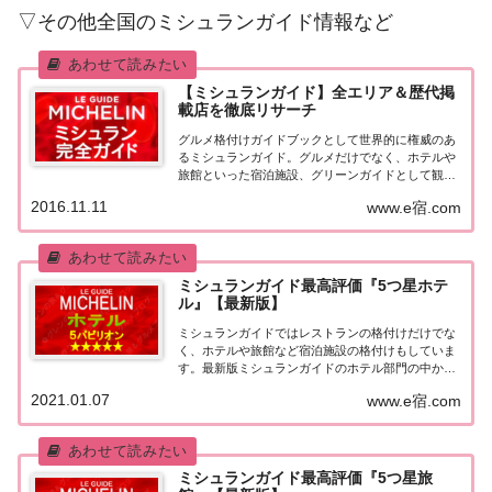
▽その他全国のミシュランガイド情報など
【ミシュランガイド】全エリア＆歴代掲
載店を徹底リサーチ
グルメ格付けガイドブックとして世界的に権威のあ
るミシュランガイド。グルメだけでなく、ホテルや
旅館といった宿泊施設、グリーンガイドとして観光
スポットなどのガイドブックも展開しています。日
2016.11.11
www.e宿.com
本版としては、2007年11月20日に「ミシュランガイ
ド東京版2008」が発売されてからエリアを...
ミシュランガイド最高評価『5つ星ホテ
ル』【最新版】
ミシュランガイドではレストランの格付けだけでな
く、ホテルや旅館など宿泊施設の格付けもしていま
す。最新版ミシュランガイドのホテル部門の中から
最高評価の『5つ星★★★★★』を獲得したホテル
2021.01.07
www.e宿.com
をまとめてみました♪ いずれのホテルも人気ランキ
ングなどで常に上位を賑わす有名ホテル。各ホテル
の...
ミシュランガイド最高評価『5つ星旅