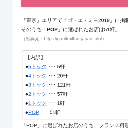
『東京』エリアで「ゴ・エ・ミヨ2019」に掲載さ
そのうち「
POP
」に選ばれたお店は51軒。
（出典元：https://gaultmillau-japan.info/）
【内訳】
●
5トック
･･･ 5軒
●
4トック
･･･ 20軒
●
3トック
･･･ 121軒
●
2トック
･･･ 57軒
●
1トック
･･･ 1軒
●
POP
･･･ 51軒
「POP」に選ばれたお店のうち、フランス料理