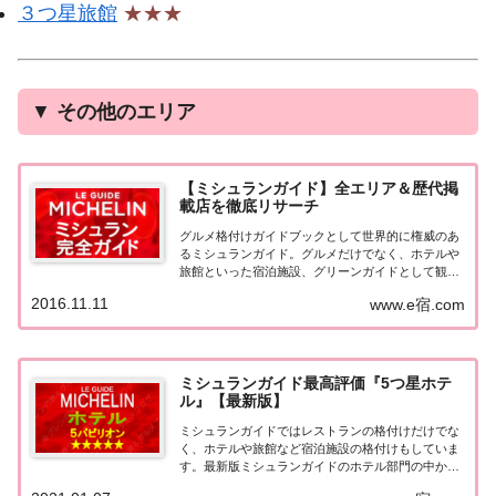
３つ星旅館
★★★
▼
その他のエリア
【ミシュランガイド】全エリア＆歴代掲
載店を徹底リサーチ
グルメ格付けガイドブックとして世界的に権威のあ
るミシュランガイド。グルメだけでなく、ホテルや
旅館といった宿泊施設、グリーンガイドとして観光
スポットなどのガイドブックも展開しています。日
2016.11.11
www.e宿.com
本版としては、2007年11月20日に「ミシュランガイ
ド東京版2008」が発売されてからエリアを...
ミシュランガイド最高評価『5つ星ホテ
ル』【最新版】
ミシュランガイドではレストランの格付けだけでな
く、ホテルや旅館など宿泊施設の格付けもしていま
す。最新版ミシュランガイドのホテル部門の中から
最高評価の『5つ星★★★★★』を獲得したホテル