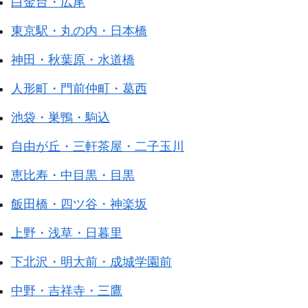
白金台・広尾
東京駅・丸の内・日本橋
神田・秋葉原・水道橋
人形町・門前仲町・葛西
池袋・巣鴨・駒込
自由が丘・三軒茶屋・二子玉川
恵比寿・中目黒・目黒
飯田橋・四ツ谷・神楽坂
上野・浅草・日暮里
下北沢・明大前・成城学園前
中野・吉祥寺・三鷹