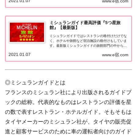
2021.01.07
www.e宿.com
をまとめてみました♪ いずれのホテルも人気ランキ
ングなどで常に上位を賑わす有名ホテル。各ホテル
の...
ミシュランガイド最高評価『5つ星旅
館』【最新版】
ミシュランガイドではレストランの格付けだけでな
く、ホテルや旅館など宿泊施設の格付けもしていま
す。最新版ミシュランガイドの旅館部門の中から最
高評価の『5つ星★★★★★』を獲得した旅館をま
2021.01.07
www.e宿.com
とめてみました♪ いずれも人気ランキングなどで常
に上位を賑わす有名旅館。各旅館の情報と口コミ評
価...
◎ミシュランガイドとは
フランスのミシュラン社により出版されるガイドブ
ックの総称。代表的なものはレストランの評価を星
の数で表すレストラン・ホテルガイド。そもそもは
タイヤメーカーのミシュラン社が、タイヤの販売促
進と顧客サービスのために車の運転者向けのガイド