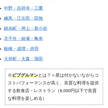
中野・吉祥寺・三鷹
練馬・江古田・田無
錦糸町・押上・新小岩
北千住・綾瀬・亀有
板橋・成増・赤羽
大井町・大森・蒲田
※
ビブグルマン
とは？＝星は付かないながらコ
ストパフォーマンスが高く、良質な料理を提供
する飲食店・レストラン（6,000円以下で良質
な料理を楽しめる）