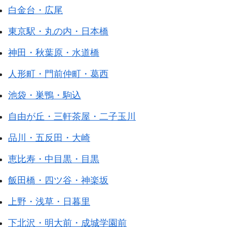
白金台・広尾
東京駅・丸の内・日本橋
神田・秋葉原・水道橋
人形町・門前仲町・葛西
池袋・巣鴨・駒込
自由が丘・三軒茶屋・二子玉川
品川・五反田・大崎
恵比寿・中目黒・目黒
飯田橋・四ツ谷・神楽坂
上野・浅草・日暮里
下北沢・明大前・成城学園前