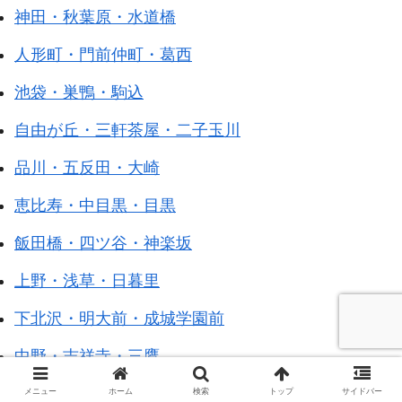
神田・秋葉原・水道橋
人形町・門前仲町・葛西
池袋・巣鴨・駒込
自由が丘・三軒茶屋・二子玉川
品川・五反田・大崎
恵比寿・中目黒・目黒
飯田橋・四ツ谷・神楽坂
上野・浅草・日暮里
下北沢・明大前・成城学園前
中野・吉祥寺・三鷹
練馬・江古田・田無
メニュー
ホーム
検索
トップ
サイドバー