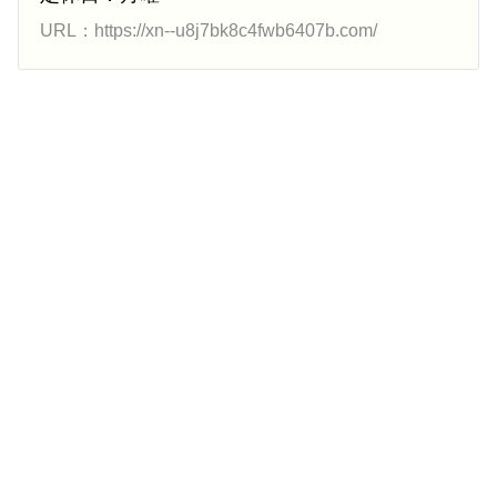
URL：https://xn--u8j7bk8c4fwb6407b.com/