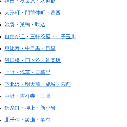
神田・秋葉原・水道橋
人形町・門前仲町・葛西
池袋・巣鴨・駒込
自由が丘・三軒茶屋・二子玉川
恵比寿・中目黒・目黒
飯田橋・四ツ谷・神楽坂
上野・浅草・日暮里
下北沢・明大前・成城学園前
中野・吉祥寺・三鷹
錦糸町・押上・新小岩
北千住・綾瀬・亀有