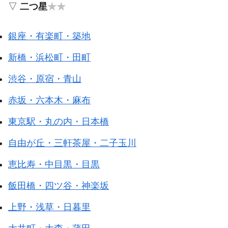
▽
二つ星
★★
銀座・有楽町・築地
新橋・浜松町・田町
渋谷・原宿・青山
赤坂・六本木・麻布
東京駅・丸の内・日本橋
自由が丘・三軒茶屋・二子玉川
恵比寿・中目黒・目黒
飯田橋・四ツ谷・神楽坂
上野・浅草・日暮里