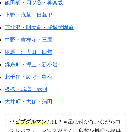
飯田橋・四ツ谷・神楽坂
上野・浅草・日暮里
下北沢・明大前・成城学園前
中野・吉祥寺・三鷹
練馬・江古田・田無
錦糸町・押上・新小岩
北千住・綾瀬・亀有
板橋・成増・赤羽
大井町・大森・蒲田
※
ビブグルマン
とは？＝星は付かないながらコ
ストパフォーマンスが高く、良質な料理を提供