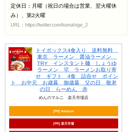
定休日：月曜（祝日の場合は営業、翌火曜休
み）、第2火曜
URL：https://twitter.com/kumahige_2
トイボックス4食入り 送料無料
東京 ラーメン 醤油ラーメン
TRY インスタント麺 しょうゆ
ラーメン 宅 ラーメンお取り寄
せ ギフト 4食 詰合せ ポイン
ト お中元 お歳暮 御歳暮 父の日 敬老
の日 らーめん 赤
めんのマルニ 楽天市場店
[PR] Amazon
[PR] 楽天市場