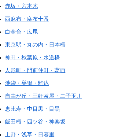
赤坂・六本木
西麻布・麻布十番
白金台・広尾
東京駅・丸の内・日本橋
神田・秋葉原・水道橋
人形町・門前仲町・葛西
池袋・巣鴨・駒込
自由が丘・三軒茶屋・二子玉川
恵比寿・中目黒・目黒
飯田橋・四ツ谷・神楽坂
上野・浅草・日暮里