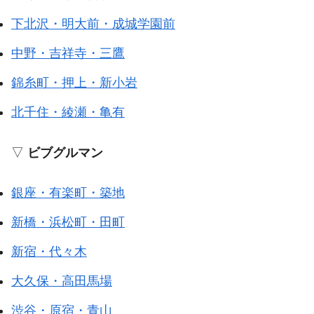
下北沢・明大前・成城学園前
中野・吉祥寺・三鷹
錦糸町・押上・新小岩
北千住・綾瀬・亀有
▽
ビブグルマン
銀座・有楽町・築地
新橋・浜松町・田町
新宿・代々木
大久保・高田馬場
渋谷・原宿・青山