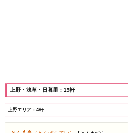
上野・浅草・日暮里：15軒
上野エリア：4軒