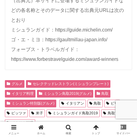
（出典元）本サイトに登場するミシュランガイドな
どの各名称とそのデータに関する出典元URLは次の
とおり
ミシュランガイド：https://guide.michelin.com/
ゴ・エ・ミヨ：https://gaultmillau-japan.info/
フォーブス・トラベルガイド：
https://www.forbestravelguide.com/award-winners
グルメ
セレクテッドレストラン(ミシュランプレート)
イタリア料理
ミシュラン鳥取2019(グルメ)
鳥取
ミシュラン特別版(グルメ)
イタリアン
鳥取
ピザ
ピッツァ
米子
ミシュランガイド鳥取2019
鳥取市
イタリア料理
メニュー
ホーム
検索
トップ
サイドバー