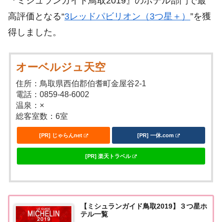
『ミシュランガイド鳥取2019』のホテル部門で最
高評価となる“
3レッドパビリオン（3つ星＋）
”を獲
得しました。
オーベルジュ天空
住所：鳥取県西伯郡伯耆町金屋谷2-1
電話：0859-48-6002
温泉：×
総客室数：6室
[PR] じゃらんnet
[PR] 一休.com
[PR] 楽天トラベル
【ミシュランガイド鳥取2019】３つ星ホ
テル一覧