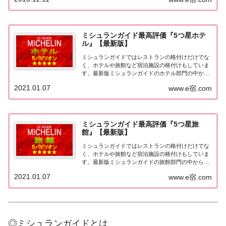
本版としては、2007年11月20日に「ミシュランガイ
ド東京版2008」が発売されてからエリアを...
ミシュランガイド最高評価『5つ星ホテ
ル』【最新版】
ミシュランガイドではレストランの格付けだけでな
く、ホテルや旅館など宿泊施設の格付けもしていま
す。最新版ミシュランガイドのホテル部門の中から
最高評価の『5つ星★★★★★』を獲得したホテル
2021.01.07
www.e宿.com
をまとめてみました♪ いずれのホテルも人気ランキ
ングなどで常に上位を賑わす有名ホテル。各ホテル
の...
ミシュランガイド最高評価『5つ星旅
館』【最新版】
ミシュランガイドではレストランの格付けだけでな
く、ホテルや旅館など宿泊施設の格付けもしていま
す。最新版ミシュランガイドの旅館部門の中から最
高評価の『5つ星★★★★★』を獲得した旅館をま
2021.01.07
www.e宿.com
とめてみました♪ いずれも人気ランキングなどで常
に上位を賑わす有名旅館。各旅館の情報と口コミ評
価...
◎ミシュランガイドとは