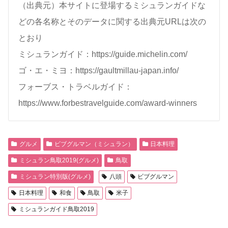
（出典元）本サイトに登場するミシュランガイドな
どの各名称とそのデータに関する出典元URLは次の
とおり
ミシュランガイド：https://guide.michelin.com/
ゴ・エ・ミヨ：https://gaultmillau-japan.info/
フォーブス・トラベルガイド：
https://www.forbestravelguide.com/award-winners
グルメ
ビブグルマン（ミシュラン）
日本料理
ミシュラン鳥取2019(グルメ)
鳥取
ミシュラン特別版(グルメ)
八頭
ビブグルマン
日本料理
和食
鳥取
米子
ミシュランガイド鳥取2019