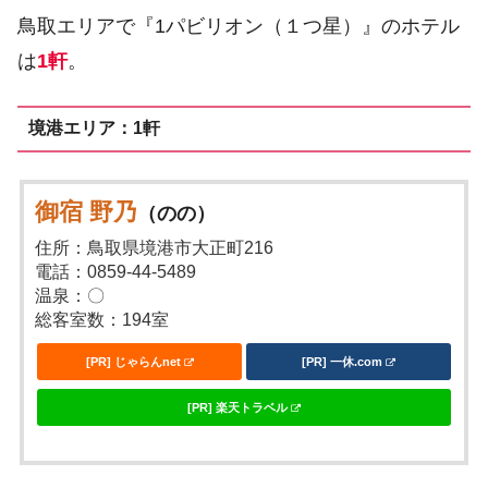
鳥取エリアで『1パビリオン（１つ星）』のホテル
は
1軒
。
境港エリア：1軒
御宿 野乃
（のの）
住所：鳥取県境港市大正町216
電話：0859-44-5489
温泉：〇
総客室数：194室
[PR] じゃらんnet
[PR] 一休.com
[PR] 楽天トラベル