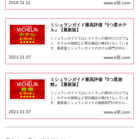
2016.11.11
www.e宿.com
本版としては、2007年11月20日に「ミシュランガイ
ド東京版2008」が発売されてからエリアを...
ミシュランガイド最高評価『5つ星ホテ
ル』【最新版】
ミシュランガイドではレストランの格付けだけでな
く、ホテルや旅館など宿泊施設の格付けもしていま
す。最新版ミシュランガイドのホテル部門の中から
最高評価の『5つ星★★★★★』を獲得したホテル
2021.01.07
www.e宿.com
をまとめてみました♪ いずれのホテルも人気ランキ
ングなどで常に上位を賑わす有名ホテル。各ホテル
の...
ミシュランガイド最高評価『5つ星旅
館』【最新版】
ミシュランガイドではレストランの格付けだけでな
く、ホテルや旅館など宿泊施設の格付けもしていま
す。最新版ミシュランガイドの旅館部門の中から最
高評価の『5つ星★★★★★』を獲得した旅館をま
2021.01.07
www.e宿.com
とめてみました♪ いずれも人気ランキングなどで常
に上位を賑わす有名旅館。各旅館の情報と口コミ評
価...