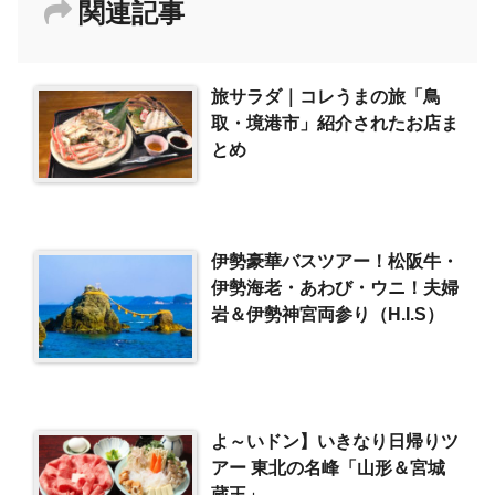
関連記事
旅サラダ｜コレうまの旅「鳥
取・境港市」紹介されたお店ま
とめ
伊勢豪華バスツアー！松阪牛・
伊勢海老・あわび・ウニ！夫婦
岩＆伊勢神宮両参り（H.I.S）
よ～いドン】いきなり日帰りツ
アー 東北の名峰「山形＆宮城
蔵王」