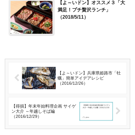
【よ～いドン】オススメ３「大
満足！プチ贅沢ランチ」
（2018/5/11）
【よ～いドン】兵庫県姫路市「牡
蠣」簡単アイデアレシピ
（2016/12/26）
【得損】年末年始料理企画 サイゲ
ン大介 ～年越しそば編
（2016/12/29）