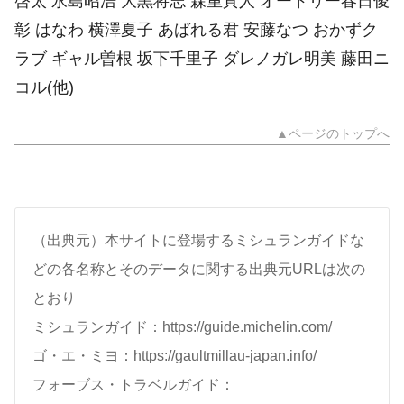
啓太 永島昭浩 大黒将志 森重真人 オードリー春日俊
彰 はなわ 横澤夏子 あばれる君 安藤なつ おかずク
ラブ ギャル曽根 坂下千里子 ダレノガレ明美 藤田ニ
コル(他)
▲ページのトップへ
（出典元）本サイトに登場するミシュランガイドな
どの各名称とそのデータに関する出典元URLは次の
とおり
ミシュランガイド：https://guide.michelin.com/
ゴ・エ・ミヨ：https://gaultmillau-japan.info/
フォーブス・トラベルガイド：