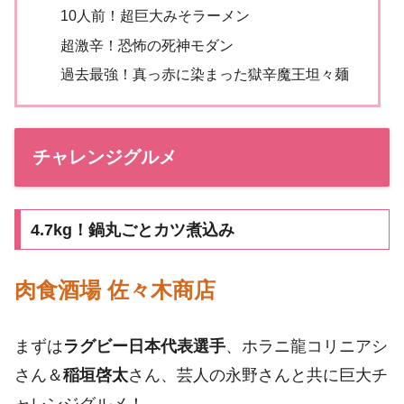
10人前！超巨大みそラーメン
超激辛！恐怖の死神モダン
過去最強！真っ赤に染まった獄辛魔王坦々麺
チャレンジグルメ
4.7kg！鍋丸ごとカツ煮込み
肉食酒場 佐々木商店
まずは
ラグビー日本代表選手
、ホラニ龍コリニアシ
さん＆
稲垣啓太
さん、芸人の永野さんと共に巨大チ