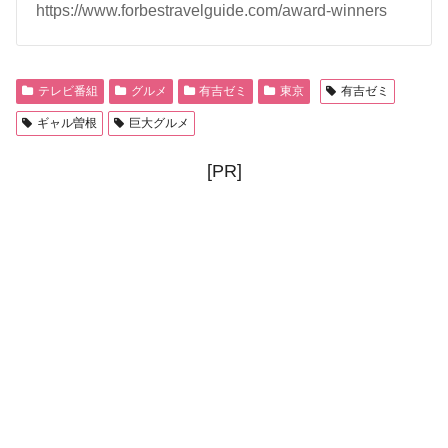
https://www.forbestravelguide.com/award-winners
テレビ番組
グルメ
有吉ゼミ
東京
有吉ゼミ
ギャル曽根
巨大グルメ
[PR]