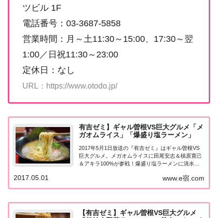
ツビル 1F
電話番号：03-3687-5858
営業時間：月～土11:30～15:00、17:30～翌
1:00／日祝11:30～23:00
定休日：なし
URL：https://www.otodo.jp/
有吉ゼミ】ギャル曽根VS巨大グルメ「メ
ガオムライス」「爆盛り塩ラーメン」
2017年5月1日放送の『有吉ゼミ』はギャル曽根VS
巨大グルメ。メガオムライスに田尾安志＆槙原寛己
＆アキラ100%が参戦！爆盛り塩ラーメンに清水宏
保＆ライバルの大食い女子アナ挑戦！紹介された情
2017.05.01
www.e宿.com
報はこちら！ギャル曽根VS巨大グルメ4.3kg！海老
メガオムライス！フレスカ挑戦するのは...
【有吉ゼミ】ギャル曽根VS巨大グルメ