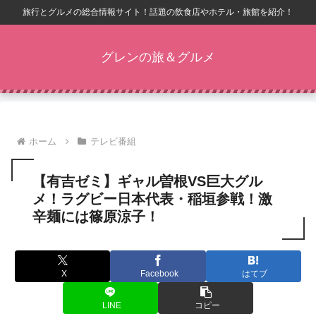
旅行とグルメの総合情報サイト！話題の飲食店やホテル・旅館を紹介！
グレンの旅＆グルメ
ホーム
テレビ番組
【有吉ゼミ】ギャル曽根VS巨大グル
メ！ラグビー日本代表・稲垣参戦！激
辛麺には篠原涼子！
X
Facebook
はてブ
LINE
コピー