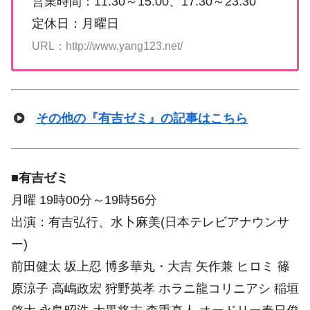
営業時間：11:30～15:00、17:30～23:30
定休日：月曜日
URL：http://www.yang123.net/
その他の『有吉ゼミ』の記事はこちら
■
有吉ゼミ
月曜 19時00分～19時56分
出演：有吉弘行、水卜麻美(日本テレビアナウンサ
ー)
前田健太 坂上忍 博多華丸・大吉 矢作兼 ヒロミ 篠
原涼子 高嶋政宏 狩野英孝 ホラニ龍コリニアシ 稲垣