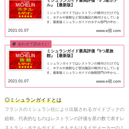
ミシュランガイド最高評価『5つ星ホテ
ル』【最新版】
ミシュランガイドではレストランの格付けだけでな
く、ホテルや旅館など宿泊施設の格付けもしていま
す。最新版ミシュランガイドのホテル部門の中から
最高評価の『5つ星★★★★★』を獲得したホテル
2021.01.07
www.e宿.com
をまとめてみました♪ いずれのホテルも人気ランキ
ングなどで常に上位を賑わす有名ホテル。各ホテル
の...
ミシュランガイド最高評価『5つ星旅
館』【最新版】
ミシュランガイドではレストランの格付けだけでな
く、ホテルや旅館など宿泊施設の格付けもしていま
す。最新版ミシュランガイドの旅館部門の中から最
高評価の『5つ星★★★★★』を獲得した旅館をま
2021.01.07
www.e宿.com
とめてみました♪ いずれも人気ランキングなどで常
に上位を賑わす有名旅館。各旅館の情報と口コミ評
価...
◎ミシュランガイドとは
フランスのミシュラン社により出版されるガイドブックの
総称。代表的なものはレストランの評価を星の数で表すレ
ストラン・ホテルガイド。そもそもはタイヤメーカーのミ