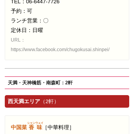
TEL：06-6447-7726
予約：可
ランチ営業：〇
定休日：日曜
URL：
https://www.facebook.com/chugokusai.shinpei/
天満・天神橋筋・南森町：2軒
西天満エリア
（2軒）
シャンウェイ
中国菜
香味
［中華料理］