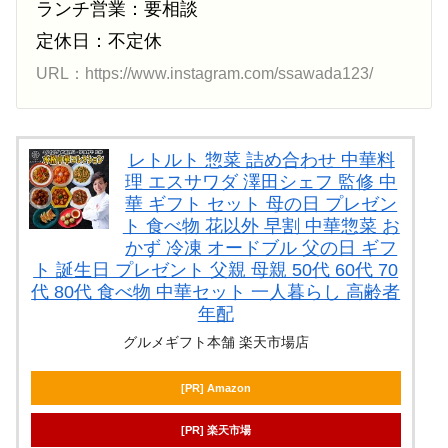
ランチ営業：要相談
定休日：不定休
URL：https://www.instagram.com/ssawada123/
レトルト 惣菜 詰め合わせ 中華料
理 エスサワダ 澤田シェフ 監修 中
華 ギフト セット 母の日 プレゼン
ト 食べ物 花以外 早割 中華惣菜 お
かず 冷凍 オードブル 父の日 ギフ
ト 誕生日 プレゼント 父親 母親 50代 60代 70
代 80代 食べ物 中華セット 一人暮らし 高齢者
年配
グルメギフト本舗 楽天市場店
[PR] Amazon
[PR] 楽天市場