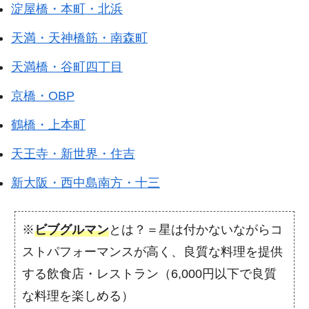
淀屋橋・本町・北浜
天満・天神橋筋・南森町
天満橋・谷町四丁目
京橋・OBP
鶴橋・上本町
天王寺・新世界・住吉
新大阪・西中島南方・十三
※
ビブグルマン
とは？＝星は付かないながらコ
ストパフォーマンスが高く、良質な料理を提供
する飲食店・レストラン（6,000円以下で良質
な料理を楽しめる）