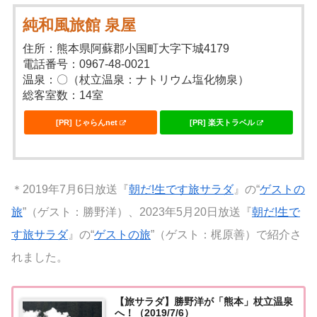
純和風旅館 泉屋
住所：熊本県阿蘇郡小国町大字下城4179
電話番号：0967-48-0021
温泉：〇（杖立温泉：ナトリウム塩化物泉）
総客室数：14室
[PR] じゃらんnet
[PR] 楽天トラベル
＊2019年7月6日放送『
朝だ!生です旅サラダ
』の“
ゲストの
旅
”（ゲスト：勝野洋）、2023年5月20日放送『
朝だ!生で
す旅サラダ
』の“
ゲストの旅
”（ゲスト：梶原善）で紹介さ
れました。
【旅サラダ】勝野洋が「熊本」杖立温泉
へ！（2019/7/6）