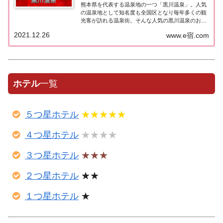
熊本県を代表する温泉地の一つ「黒川温泉」。人気
の温泉地として知名度も全国区となり毎年多くの観
光客が訪れる温泉街。そんな人気の黒川温泉のお宿
（ホテル＆旅館）で『ミシュランガイド熊本2018』
2021.12.26
www.e宿.com
に掲載されたお宿はどこなのか？気になったのでま
とめてみました。ミシュランガイド熊本に掲載さ
れ...
ホテル
一覧
５つ星ホテル
★★★★★
４つ星ホテル
★★★★
３つ星ホテル
★★★
２つ星ホテル
★★
１つ星ホテル
★