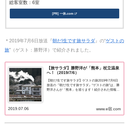
総客室数：6室
[PR] 一休.com
＊2019年7月6日放送『
朝だ!生です旅サラダ
』の“
ゲストの
旅
”（ゲスト：勝野洋）で紹介されました。
【旅サラダ】勝野洋が「熊本」杖立温泉
へ！（2019/7/6）
【朝だ!生です旅サラダ】ゲストの旅2019年7月6日
放送の『朝だ!生です旅サラダ』“ゲストの旅”は、勝
野洋さんが「熊本」を巡ります！紹介された情報は
こちら！勝野洋が「熊本」へ！今日の“ゲストの
旅”は勝野洋さん。古希の記念に生まれ育った熊本を
巡ります。故郷・杖立温泉のレトロな街並み...
2019.07.06
www.e宿.com