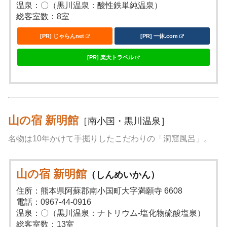
温泉：〇（黒川温泉：酸性鉄単純温泉）
総客室数：8室
[PR] じゃらんnet
[PR] 一休.com
[PR] 楽天トラベル
山の宿 新明館
［南小国・黒川温泉］
名物は10年かけて手掘りしたこだわりの「洞窟風呂」。
山の宿 新明館
（しんめいかん）
住所：熊本県阿蘇郡南小国町大字満願寺 6608
電話：0967-44-0916
温泉：〇（黒川温泉：ナトリウム-塩化物硫酸塩泉）
総客室数：13室