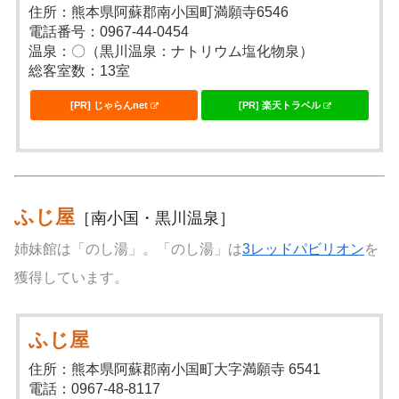
住所：熊本県阿蘇郡南小国町満願寺6546
電話番号：0967-44-0454
温泉：〇（黒川温泉：ナトリウム塩化物泉）
総客室数：13室
[PR] じゃらんnet
[PR] 楽天トラベル
ふじ屋
［南小国・黒川温泉］
姉妹館は「のし湯」。「のし湯」は
3レッドパビリオン
を
獲得しています。
ふじ屋
住所：熊本県阿蘇郡南小国町大字満願寺 6541
電話：0967-48-8117