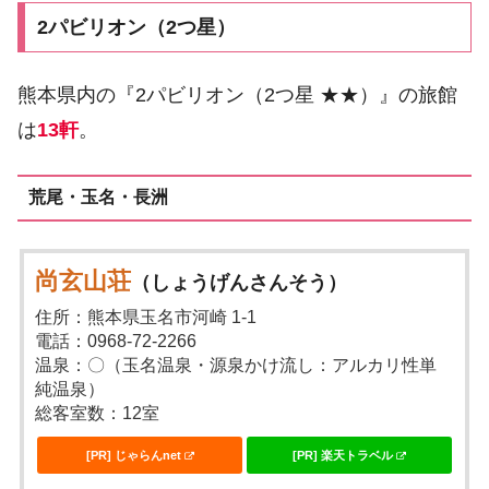
2パビリオン（2つ星）
熊本県内の『2パビリオン（2つ星 ★★）』の旅館
は
13軒
。
荒尾・玉名・長洲
尚玄山荘
（しょうげんさんそう）
住所：熊本県玉名市河崎 1-1
電話：0968-72-2266
温泉：〇（玉名温泉・源泉かけ流し：アルカリ性単
純温泉）
総客室数：12室
[PR] じゃらんnet
[PR] 楽天トラベル