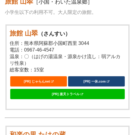
旅館 山翠
［小国・わいた温泉郷］
小学生以下の利用不可。大人限定の旅館。
旅館 山翠
（さんすい）
住所：熊本県阿蘇郡小国町西里 3044
電話：0967-46-4547
温泉：〇（はげの湯温泉・源泉かけ流し：弱アルカ
リ性泉）
総客室数：15室
[PR] じゃらんnet
[PR] 一休.com
[PR] 楽天トラベル
和楽の里 たけの蔵