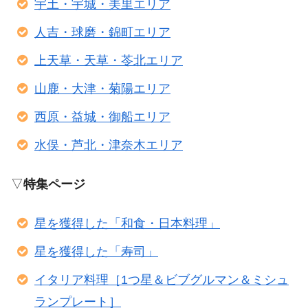
宇土・宇城・美里エリア
人吉・球磨・錦町エリア
上天草・天草・苓北エリア
山鹿・大津・菊陽エリア
西原・益城・御船エリア
水俣・芦北・津奈木エリア
▽
特集ページ
星を獲得した「和食・日本料理」
星を獲得した「寿司」
イタリア料理［1つ星＆ビブグルマン＆ミシュ
ランプレート］