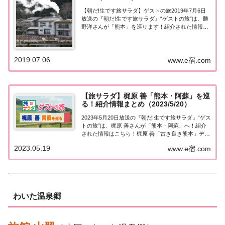
【朝だ!生です旅サラダ】ゲストの旅2019年7月6日
放送の『朝だ!生です旅サラダ』“ゲストの旅”は、勝
野洋さんが「熊本」を巡ります！紹介された情報は
こちら！勝野洋が「熊本」へ！今日の“ゲストの
旅”は勝野洋さん。古希の記念に生まれ育った熊本を
巡ります。故郷・杖立温泉のレトロな街並み...
2019.07.06
www.e宿.com
【旅サラダ】梶原 善「熊本・阿蘇」を巡
る！紹介情報まとめ（2023/5/20）
2023年5月20日放送の『朝だ!生です旅サラダ』“ゲス
トの旅”は、梶原 善さんが「熊本・阿蘇」へ！紹介
された情報はこちら！梶原 善「古き良き熊本」ディ
ープに楽しむ今日の“ゲストの旅”は俳優の梶原 善さ
2023.05.19
www.e宿.com
んが熊本へ。レトロ好きな梶原さん、熊本市で昭和
の香り漂うスポットを訪ねご満悦！...
わいた温泉郷