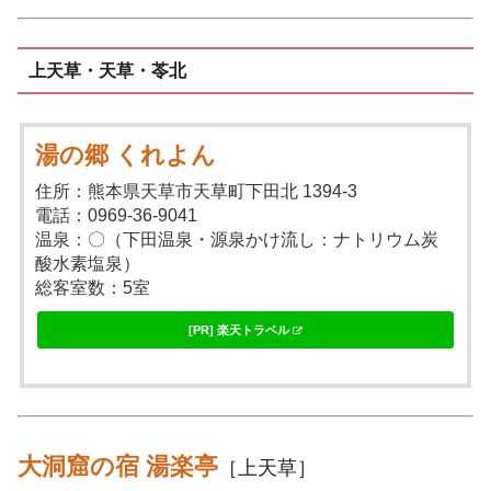
上天草・天草・苓北
湯の郷 くれよん
住所：熊本県天草市天草町下田北 1394-3
電話：0969-36-9041
温泉：〇（下田温泉・源泉かけ流し：ナトリウム炭
酸水素塩泉）
総客室数：5室
[PR] 楽天トラベル
大洞窟の宿 湯楽亭
［上天草］