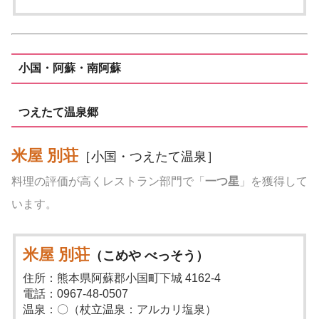
小国・阿蘇・南阿蘇
つえたて温泉郷
米屋 別荘
［小国・つえたて温泉］
料理の評価が高くレストラン部門で「
一つ星
」を獲得して
います。
米屋 別荘
（こめや べっそう）
住所：熊本県阿蘇郡小国町下城 4162-4
電話：0967-48-0507
温泉：〇（杖立温泉：アルカリ塩泉）