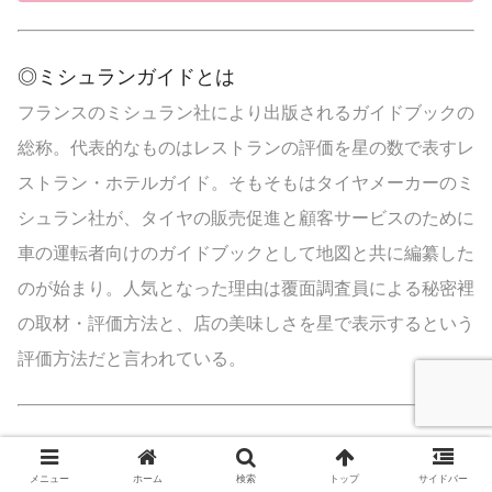
価...
◎ミシュランガイドとは
フランスのミシュラン社により出版されるガイドブックの
総称。代表的なものはレストランの評価を星の数で表すレ
ストラン・ホテルガイド。そもそもはタイヤメーカーのミ
シュラン社が、タイヤの販売促進と顧客サービスのために
車の運転者向けのガイドブックとして地図と共に編纂した
のが始まり。人気となった理由は覆面調査員による秘密裡
の取材・評価方法と、店の美味しさを星で表示するという
評価方法だと言われている。
▽全国のトレンド宿
メニュー
ホーム
検索
トップ
サイドバー
要チェック!! 話題の宿・人気の宿を