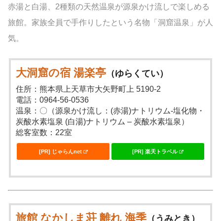
赤湯と白湯、2種類の天然温泉が源泉かけ流しで楽しめる
旅館。家族全員で手作りしたという名物「洞窟温泉」が人
気。
大洞窟の宿 湯楽亭
（ゆらくてい）
住所：熊本県上天草市大矢野町上 5190-2
電話：0964-56-0536
温泉：〇（源泉かけ流し：(赤湯)ナトリウム-塩化物・
炭酸水素塩泉 (白湯)ナトリウム – 炭酸水素塩泉）
総客室数：22室
[PR] じゃらんnet
[PR] 楽天トラベル
旅館 なかしま荘 離れ 海季
（うみとき）