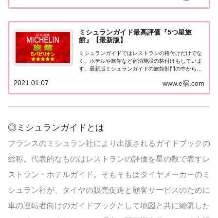
ングなどで常に上位を賑わす有名ホテル。各ホテル
の...
ミシュランガイド最高評価『5つ星旅
館』【最新版】
ミシュランガイドではレストランの格付けだけでな
く、ホテルや旅館など宿泊施設の格付けもしていま
す。最新版ミシュランガイドの旅館部門の中から最
高評価の『5つ星★★★★★』を獲得した旅館をま
2021.01.07
www.e宿.com
とめてみました♪ いずれも人気ランキングなどで常
に上位を賑わす有名旅館。各旅館の情報と口コミ評
価...
◎ミシュランガイドとは
フランスのミシュラン社により出版されるガイドブックの
総称。代表的なものはレストランの評価を星の数で表すレ
ストラン・ホテルガイド。そもそもはタイヤメーカーのミ
シュラン社が、タイヤの販売促進と顧客サービスのために
車の運転者向けのガイドブックとして地図と共に編纂した