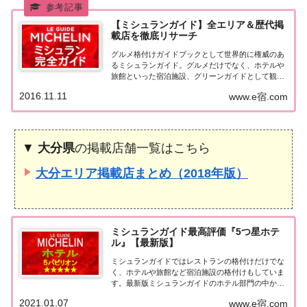
【ミシュランガイド】全エリア＆歴代掲
載店を徹底リサーチ
グルメ格付けガイドブックとして世界的に権威のあ
るミシュランガイド。グルメだけでなく、ホテルや
旅館といった宿泊施設、グリーンガイドとして観光
スポットなどのガイドブックも展開しています。日
2016.11.11
www.e宿.com
本版としては、2007年11月20日に「ミシュランガイ
ド東京版2008」が発売されてからエリアを...
▼
大分県
の掲載店舗一覧はこちら
大分エリア掲載店まとめ（2018年版）
ミシュランガイド最高評価『5つ星ホテ
ル』【最新版】
ミシュランガイドではレストランの格付けだけでな
く、ホテルや旅館など宿泊施設の格付けもしていま
す。最新版ミシュランガイドのホテル部門の中から
最高評価の『5つ星★★★★★』を獲得したホテル
2021.01.07
www.e宿.com
をまとめてみました♪ いずれのホテルも人気ランキ