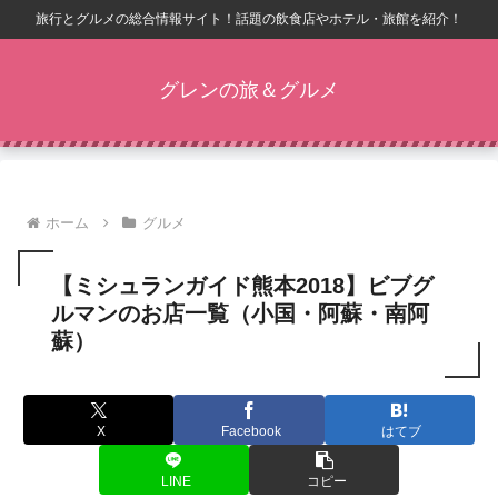
旅行とグルメの総合情報サイト！話題の飲食店やホテル・旅館を紹介！
グレンの旅＆グルメ
ホーム
グルメ
【ミシュランガイド熊本2018】ビブグ
ルマンのお店一覧（小国・阿蘇・南阿
蘇）
X
Facebook
はてブ
LINE
コピー