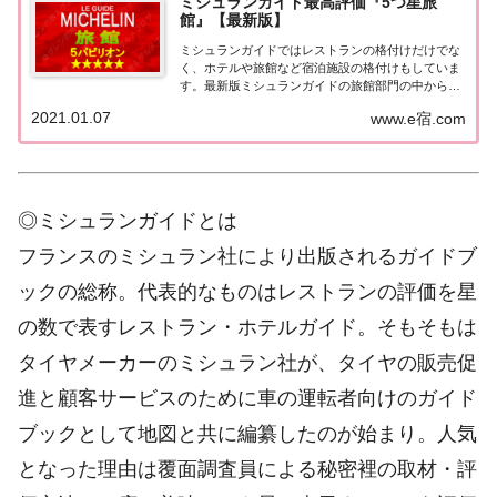
ミシュランガイド最高評価『5つ星旅
館』【最新版】
ミシュランガイドではレストランの格付けだけでな
く、ホテルや旅館など宿泊施設の格付けもしていま
す。最新版ミシュランガイドの旅館部門の中から最
高評価の『5つ星★★★★★』を獲得した旅館をま
2021.01.07
www.e宿.com
とめてみました♪ いずれも人気ランキングなどで常
に上位を賑わす有名旅館。各旅館の情報と口コミ評
価...
◎ミシュランガイドとは
フランスのミシュラン社により出版されるガイドブ
ックの総称。代表的なものはレストランの評価を星
の数で表すレストラン・ホテルガイド。そもそもは
タイヤメーカーのミシュラン社が、タイヤの販売促
進と顧客サービスのために車の運転者向けのガイド
ブックとして地図と共に編纂したのが始まり。人気
となった理由は覆面調査員による秘密裡の取材・評