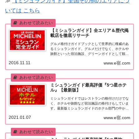
≫
【ミシュランガイド】全国その他のエリアにつ
いては こちら
【ミシュランガイド】全エリア＆歴代掲
載店を徹底リサーチ
グルメ格付けガイドブックとして世界的に権威のあ
るミシュランガイド。グルメだけでなく、ホテルや
旅館といった宿泊施設、グリーンガイドとして観光
スポットなどのガイドブックも展開しています。日
2016.11.11
www.e宿.com
本版としては、2007年11月20日に「ミシュランガイ
ド東京版2008」が発売されてからエリアを...
ミシュランガイド最高評価『5つ星ホテ
ル』【最新版】
ミシュランガイドではレストランの格付けだけでな
く、ホテルや旅館など宿泊施設の格付けもしていま
す。最新版ミシュランガイドのホテル部門の中から
最高評価の『5つ星★★★★★』を獲得したホテル
2021.01.07
www.e宿.com
をまとめてみました♪ いずれのホテルも人気ランキ
ングなどで常に上位を賑わす有名ホテル。各ホテル
の...