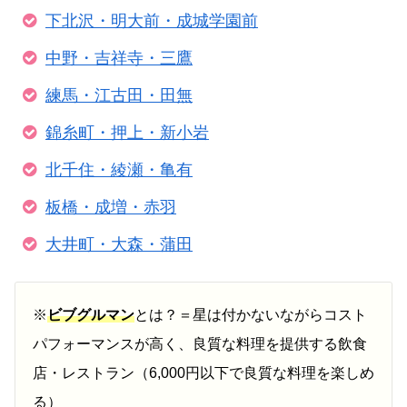
下北沢・明大前・成城学園前
中野・吉祥寺・三鷹
練馬・江古田・田無
錦糸町・押上・新小岩
北千住・綾瀬・亀有
板橋・成増・赤羽
大井町・大森・蒲田
※
ビブグルマン
とは？＝星は付かないながらコスト
パフォーマンスが高く、良質な料理を提供する飲食
店・レストラン（6,000円以下で良質な料理を楽しめ
る）