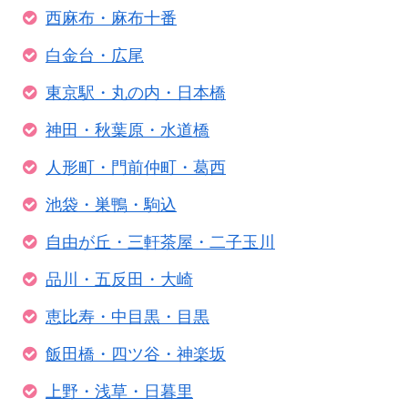
西麻布・麻布十番
白金台・広尾
東京駅・丸の内・日本橋
神田・秋葉原・水道橋
人形町・門前仲町・葛西
池袋・巣鴨・駒込
自由が丘・三軒茶屋・二子玉川
品川・五反田・大崎
恵比寿・中目黒・目黒
飯田橋・四ツ谷・神楽坂
上野・浅草・日暮里