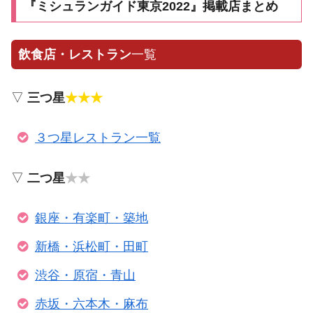
『ミシュランガイド東京2022』掲載店まとめ
飲食店・レストラン
一覧
▽
三つ星
★★★
３つ星レストラン一覧
▽
二つ星
★★
銀座・有楽町・築地
新橋・浜松町・田町
渋谷・原宿・青山
赤坂・六本木・麻布